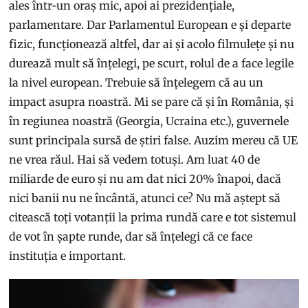
ales într-un oraș mic, apoi ai prezidențiale,
parlamentare. Dar Parlamentul European e și departe
fizic, funcționează altfel, dar ai și acolo filmulețe și nu
durează mult să înțelegi, pe scurt, rolul de a face legile
la nivel european. Trebuie să înțelegem că au un
impact asupra noastră. Mi se pare că și în România, și
în regiunea noastră (Georgia, Ucraina etc.), guvernele
sunt principala sursă de știri false. Auzim mereu că UE
ne vrea răul. Hai să vedem totuși. Am luat 40 de
miliarde de euro și nu am dat nici 20% înapoi, dacă
nici banii nu ne încântă, atunci ce? Nu mă aștept să
citească toți votanții la prima rundă care e tot sistemul
de vot în șapte runde, dar să înțelegi că ce face
instituția e important.