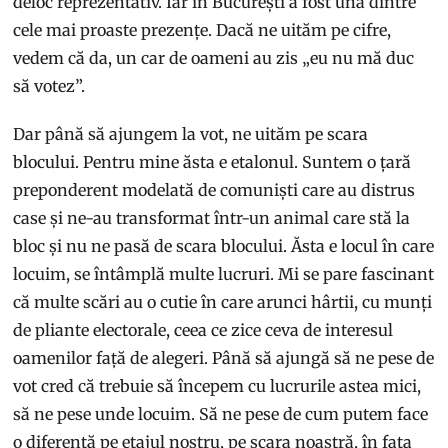
deloc reprezentativ. Iar în București a fost una dintre
cele mai proaste prezențe. Dacă ne uităm pe cifre,
vedem că da, un car de oameni au zis „eu nu mă duc
să votez”.
Dar până să ajungem la vot, ne uităm pe scara
blocului. Pentru mine ăsta e etalonul. Suntem o țară
preponderent modelată de comuniști care au distrus
case și ne-au transformat într-un animal care stă la
bloc și nu ne pasă de scara blocului. Ăsta e locul în care
locuim, se întâmplă multe lucruri. Mi se pare fascinant
că multe scări au o cutie în care arunci hârtii, cu munți
de pliante electorale, ceea ce zice ceva de interesul
oamenilor față de alegeri. Până să ajungă să ne pese de
vot cred că trebuie să începem cu lucrurile astea mici,
să ne pese unde locuim. Să ne pese de cum putem face
o diferență pe etajul nostru, pe scara noastră, în fața