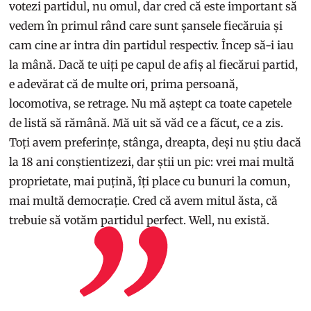
votezi partidul, nu omul, dar cred că este important să
vedem în primul rând care sunt șansele fiecăruia și
cam cine ar intra din partidul respectiv. Încep să-i iau
la mână. Dacă te uiți pe capul de afiș al fiecărui partid,
e adevărat că de multe ori, prima persoană,
locomotiva, se retrage. Nu mă aștept ca toate capetele
de listă să rămână. Mă uit să văd ce a făcut, ce a zis.
Toți avem preferințe, stânga, dreapta, deși nu știu dacă
la 18 ani conștientizezi, dar știi un pic: vrei mai multă
proprietate, mai puțină, îți place cu bunuri la comun,
mai multă democrație. Cred că avem mitul ăsta, că
trebuie să votăm partidul perfect. Well, nu există.