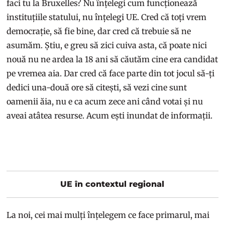
faci tu la Bruxelles? Nu înțelegi cum funcționează
instituțiile statului, nu înțelegi UE. Cred că toți vrem
democrație, să fie bine, dar cred că trebuie să ne
asumăm. Știu, e greu să zici cuiva asta, că poate nici
nouă nu ne ardea la 18 ani să căutăm cine era candidat
pe vremea aia. Dar cred că face parte din tot jocul să-ți
dedici una-două ore să citești, să vezi cine sunt
oamenii ăia, nu e ca acum zece ani când votai și nu
aveai atâtea resurse. Acum ești inundat de informații.
UE în contextul regional
La noi, cei mai mulți înțelegem ce face primarul, mai