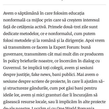
Avem o săptămână în care folosim educația
nonformală ca mijloc prin care să creștem interesul
față de cetățenia activă. Primele două-trei zile sunt
dedicate metodelor, ce e nonformalul, cum putem
folosi metodele și la română și la dirigenție. Apoi vrem
să transmitem ce facem la Expert Forum: bună
guvernare, transmitem cât mai mult din ce producem
în policy briefurile noastre, ce încercăm în dialog cu
Guvernul. Se implică toți colegii, avem și sesiuni
despre justiție, fake news, bani publici. Mai avem o
sesiune despre scriere de proiecte, în care îi ajutăm să-
și structureze gândurile, cum pot găsi bani pentru
ideile lor, avem și mici granturi dar îi încurajăm să
găsească resurse locale, sau îi implicăm în alte proiecte
de-ale noastre. Lucrăm și cu One World Romania,