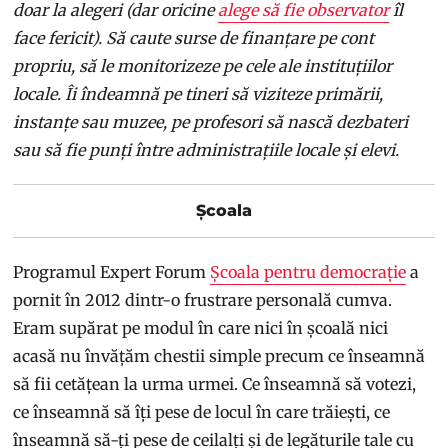
doar la alegeri (dar oricine
alege să fie observator
îl
face fericit). Să caute surse de finanțare pe cont
propriu, să le monitorizeze pe cele ale instituțiilor
locale. Îi îndeamnă pe tineri să viziteze primării,
instanțe sau muzee, pe profesori să nască dezbateri
sau să fie punți între administrațiile locale și elevi.
Școala
Programul Expert Forum
Școala pentru democrație
a
pornit în 2012 dintr-o frustrare personală cumva.
Eram supărat pe modul în care nici în școală nici
acasă nu învățăm chestii simple precum ce înseamnă
să fii cetățean la urma urmei. Ce înseamnă să votezi,
ce înseamnă să îți pese de locul în care trăiești, ce
înseamnă să-ți pese de ceilalți și de legăturile tale cu