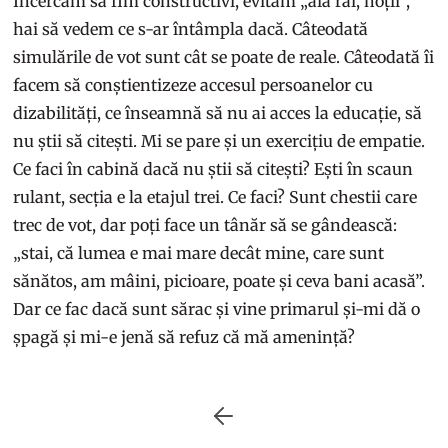
Încercăm să fim constructivi, evităm „ăia răi, hoții”,
hai să vedem ce s-ar întâmpla dacă. Câteodată
simulările de vot sunt cât se poate de reale. Câteodată îi
facem să conștientizeze accesul persoanelor cu
dizabilități, ce înseamnă să nu ai acces la educație, să
nu știi să citești. Mi se pare și un exercițiu de empatie.
Ce faci în cabină dacă nu știi să citești? Ești în scaun
rulant, secția e la etajul trei. Ce faci? Sunt chestii care
trec de vot, dar poți face un tânăr să se gândească:
„stai, că lumea e mai mare decât mine, care sunt
sănătos, am mâini, picioare, poate și ceva bani acasă”.
Dar ce fac dacă sunt sărac și vine primarul și-mi dă o
șpagă și mi-e jenă să refuz că mă amenință?