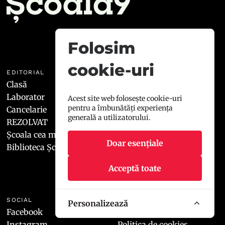
Folosim
cookie-uri
EDITORIAL
ȘCOALA9
Clasă
Manifest
Laborator
Redacția
Acest site web folosește cookie-uri
pentru a îmbunătăți experiența
Cancelarie
Contact
generală a utilizatorului.
REZOLVAT
Școala cea mai 9
Doar esențiale
Biblioteca Școala9
Acceptă toate
SOCIAL
LEGAL
Personalizează
Facebook
Termeni și condiții
Instagram
Politica de cookies