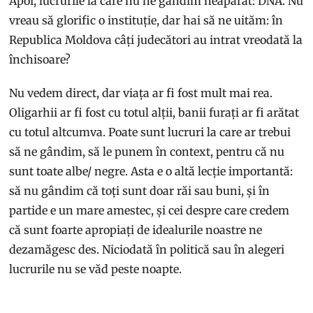
Apoi, lucrurile la care nu ne gândim neapărat: DNA. Nu
vreau să glorific o instituție, dar hai să ne uităm: în
Republica Moldova câți judecători au intrat vreodată la
închisoare?
Nu vedem direct, dar viața ar fi fost mult mai rea.
Oligarhii ar fi fost cu totul alții, banii furați ar fi arătat
cu totul altcumva. Poate sunt lucruri la care ar trebui
să ne gândim, să le punem în context, pentru că nu
sunt toate albe/ negre. Asta e o altă lecție importantă:
să nu gândim că toți sunt doar răi sau buni, și în
partide e un mare amestec, și cei despre care credem
că sunt foarte apropiați de idealurile noastre ne
dezamăgesc des. Niciodată în politică sau în alegeri
lucrurile nu se văd peste noapte.