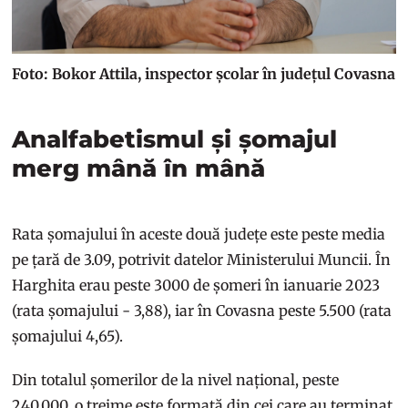
Foto: Bokor Attila, inspector școlar în județul Covasna
Analfabetismul și șomajul
merg mână în mână
Rata șomajului în aceste două județe este peste media
pe țară de 3.09, potrivit datelor Ministerului Muncii. În
Harghita erau peste 3000 de șomeri în ianuarie 2023
(rata șomajului - 3,88), iar în Covasna peste 5.500 (rata
șomajului 4,65).
Din totalul șomerilor de la nivel național, peste
240.000, o treime este formată din cei care au terminat