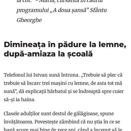
la cot.” - Maria, cursantă în cadrul
programului „A doua șansă” Sfântu
Gheorghe
Dimineața în pădure la lemne,
după-amiaza la școală
Telefonul lui Istvan sună întruna. „Trebuie să plec că
trebuie să încarc trei mașini cu lemne, de asta tot mă
sună”, dă explicații bărbatul și se îndreaptă spre cuier
să-și ia haina.
Clasele adulților sunt destul de gălăgioase, spune
învățătoarea. Povestește zâmbind că nu știa în ce se
bagă acum mai bine de zece ani, când a început să le