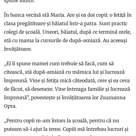
spune Iudith.
În banca vecină stă Maria. Are și ea doi copii: o fetiță în
clasa pregătitoare și băiatul într-a patra. Sunt practic
colegi de școală. Uneori, băiatul, după ce termină orele,
stă cu mama la cursurile de după-amiază. Au aceeași
învățătoare.
„El îi spune mamei cum trebuie să facă, cum să
citească, stă după-amiază cu mămica lui și lucrează
împreună. Vine și fetița mică câteodată, cere și ea ceva
de făcut, să deseneze. Vine întreaga familie și lucrează
împreună”, povestește și învățătoarea lor Zsuzsanna
Opra.
„Pentru copii m-am întors la școală, pentru că nu
puteam să-i ajut la teme. Copiii mă întrebau lucruri și