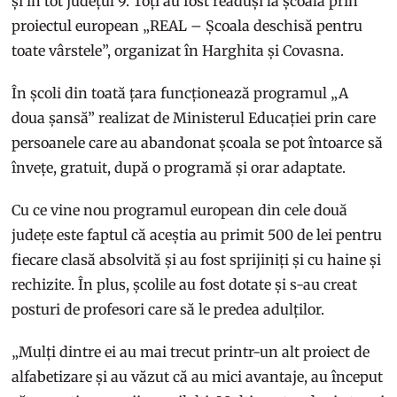
și în tot județul 9. Toți au fost readuși la școală prin
proiectul european „REAL – Școala deschisă pentru
toate vârstele”, organizat în Harghita și Covasna.
În școli din toată țara funcționează programul „A
doua șansă” realizat de Ministerul Educației prin care
persoanele care au abandonat școala se pot întoarce să
învețe, gratuit, după o programă și orar adaptate.
Cu ce vine nou programul european din cele două
județe este faptul că aceștia au primit 500 de lei pentru
fiecare clasă absolvită și au fost sprijiniți și cu haine și
rechizite. În plus, școlile au fost dotate și s-au creat
posturi de profesori care să le predea adulților.
„Mulți dintre ei au mai trecut printr-un alt proiect de
alfabetizare și au văzut că au mici avantaje, au început