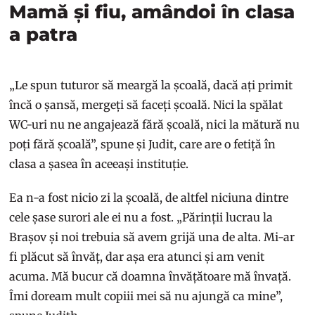
Mamă și fiu, amândoi în clasa
a patra
„Le spun tuturor să meargă la școală, dacă ați primit
încă o șansă, mergeți să faceți școală. Nici la spălat
WC-uri nu ne angajează fără școală, nici la mătură nu
poți fără școală”, spune și Judit, care are o fetiță în
clasa a șasea în aceeași instituție.
Ea n-a fost nicio zi la școală, de altfel niciuna dintre
cele șase surori ale ei nu a fost. „Părinții lucrau la
Brașov și noi trebuia să avem grijă una de alta. Mi-ar
fi plăcut să învăț, dar așa era atunci și am venit
acuma. Mă bucur că doamna învățătoare mă învață.
Îmi doream mult copiii mei să nu ajungă ca mine”,