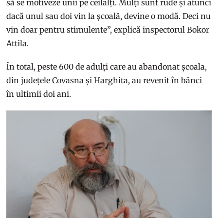
să se motiveze unii pe ceilalți. Mulți sunt rude și atunci
dacă unul sau doi vin la școală, devine o modă. Deci nu
vin doar pentru stimulente”, explică inspectorul Bokor
Attila.
În total, peste 600 de adulți care au abandonat școala,
din județele Covasna și Harghita, au revenit în bănci
în ultimii doi ani.