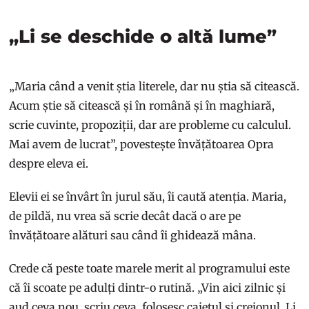
„Li se deschide o altă lume”
„Maria când a venit știa literele, dar nu știa să citească.
Acum știe să citească și în română și în maghiară,
scrie cuvinte, propoziții, dar are probleme cu calculul.
Mai avem de lucrat”, povestește învățătoarea Opra
despre eleva ei.
Elevii ei se învârt în jurul său, îi caută atenția. Maria,
de pildă, nu vrea să scrie decât dacă o are pe
învățătoare alături sau când îi ghidează mâna.
Crede că peste toate marele merit al programului este
că îi scoate pe adulți dintr-o rutină. „Vin aici zilnic și
aud ceva nou, scriu ceva, folosesc caietul și creionul. Li