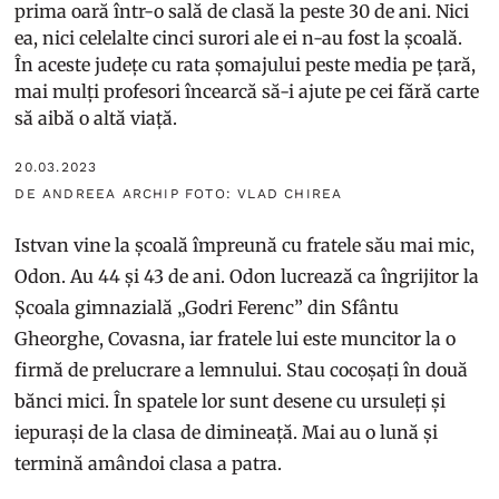
prima oară într-o sală de clasă la peste 30 de ani. Nici
ea, nici celelalte cinci surori ale ei n-au fost la școală.
În aceste județe cu rata șomajului peste media pe țară,
mai mulți profesori încearcă să-i ajute pe cei fără carte
să aibă o altă viață.
20.03.2023
DE ANDREEA ARCHIP FOTO: VLAD CHIREA
Istvan vine la școală împreună cu fratele său mai mic,
Odon. Au 44 și 43 de ani. Odon lucrează ca îngrijitor la
Școala gimnazială „Godri Ferenc” din Sfântu
Gheorghe, Covasna, iar fratele lui este muncitor la o
firmă de prelucrare a lemnului. Stau cocoșați în două
bănci mici. În spatele lor sunt desene cu ursuleți și
iepurași de la clasa de dimineață. Mai au o lună și
termină amândoi clasa a patra.