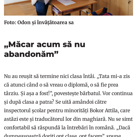
Foto: Odon și învățătoarea sa
„Măcar acum să nu
abandonăm”
Nu au reușit să termine nici clasa întâi. „Tata mi-a zis
că atunci când o să vreau o diplomă, o să fie prea
târziu. Și așa a fost!”, povestește bărbatul. Vor continua
și după clasa a patra? Se uită amândoi către
inspectorul școlar pentru minorități Bokor Attila, care
astăzi este și traducătorul lor din maghiară. Nu se simt
confortabil să răspundă la întrebări în română. „Dacă
dumneavoastră doriți opt clase, opt facem”, spune