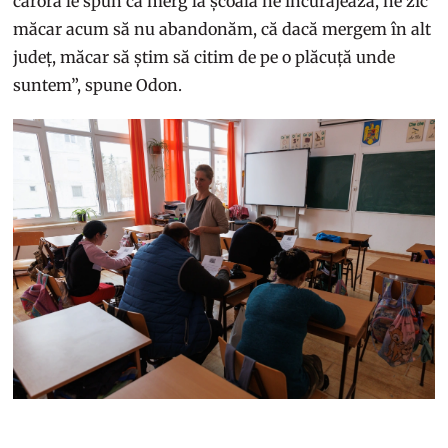
cărora le spun că merg la școală ne încurajează, ne zic
măcar acum să nu abandonăm, că dacă mergem în alt
județ, măcar să știm să citim de pe o plăcuță unde
suntem”, spune Odon.