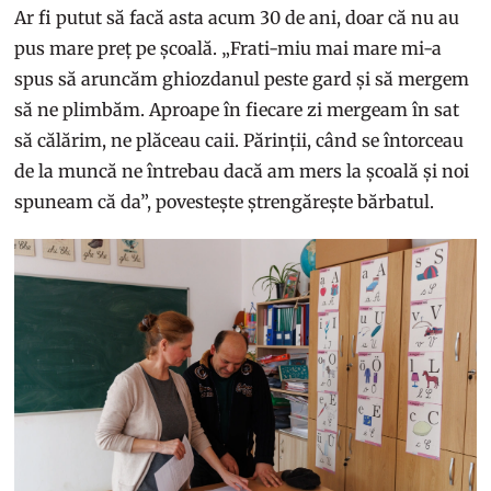
Ar fi putut să facă asta acum 30 de ani, doar că nu au
pus mare preț pe școală. „Frati-miu mai mare mi-a
spus să aruncăm ghiozdanul peste gard și să mergem
să ne plimbăm. Aproape în fiecare zi mergeam în sat
să călărim, ne plăceau caii. Părinții, când se întorceau
de la muncă ne întrebau dacă am mers la școală și noi
spuneam că da”, povestește ștrengărește bărbatul.