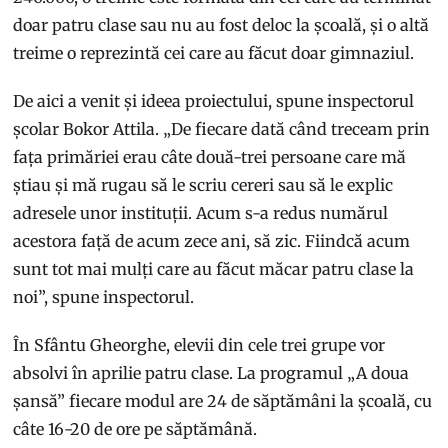
doar patru clase sau nu au fost deloc la școală, și o altă
treime o reprezintă cei care au făcut doar gimnaziul.
De aici a venit și ideea proiectului, spune inspectorul
școlar Bokor Attila. „De fiecare dată când treceam prin
fața primăriei erau câte două-trei persoane care mă
știau și mă rugau să le scriu cereri sau să le explic
adresele unor instituții. Acum s-a redus numărul
acestora față de acum zece ani, să zic. Fiindcă acum
sunt tot mai mulți care au făcut măcar patru clase la
noi”, spune inspectorul.
În Sfântu Gheorghe, elevii din cele trei grupe vor
absolvi în aprilie patru clase. La programul „A doua
șansă” fiecare modul are 24 de săptămâni la școală, cu
câte 16-20 de ore pe săptămână.