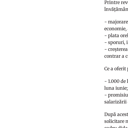
Printre rev
învățămân
- majorarea
economie, 
- plata ore
- sporuri,
- creșterea
contrar a c
Ce a oferi
- 1.000 de 
luna iunie;
- promisiu
salarizării
După aceste
solicitare 