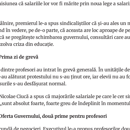
isiunea că salariile lor vor fi mărite prin noua lege a salari
âlnire, premierul le-a spus sindicaliștilor că și-au ales u
nd în vedere, pe de-o parte, că aceasta are loc aproape de p
, că se pregătește schimbarea guvernului, consultări care a
zolva criza din educație.
Prima zi de grevă
dintre profesori au intrat în grevă generală. În unitățile d
-au alăturat protestului nu s-au ținut ore, iar elevii nu au fo
rsurile s-au desfășurat normal.
icolae Ciucă a spus că majorările salariale pe care le cer si
„sunt absolut foarte, foarte greu de îndeplinit în momentul
Oferta Guvernului, două prime pentru profesori
rundă de negocieri, Executivul le-a propus profesorilor două