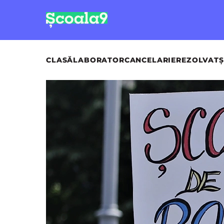
CLASĂ
LABORATOR
CANCELARIE
REZOLVAT
Ș