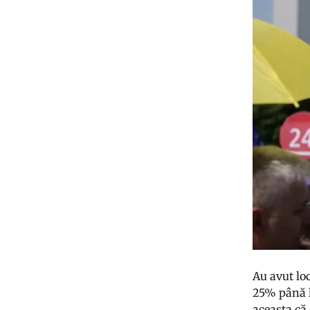
Au avut loc
25% până l
aceasta că