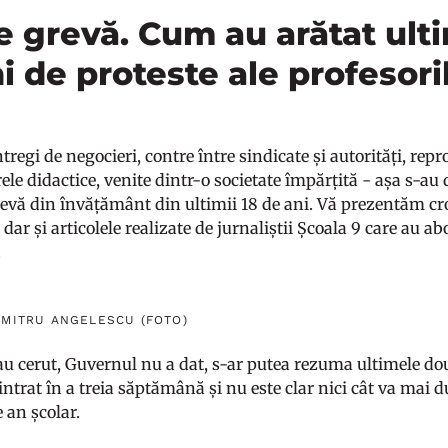
 grevă. Cum au arătat ult
 de proteste ale profesori
întregi de negocieri, contre între sindicate și autorități, rep
ele didactice, venite dintr-o societate împărțită - așa s-a
evă din învățământ din ultimii 18 de ani. Vă prezentăm cro
 dar și articolele realizate de jurnaliștii Școala 9 care au a
.
UMITRU ANGELESCU (FOTO)
 au cerut, Guvernul nu a dat, s-ar putea rezuma ultimele d
intrat în a treia săptămână și nu este clar nici cât va mai d
e an școlar.