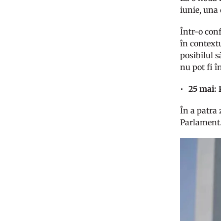
iunie, una 
Într-o con
în contextu
posibilul s
nu pot fi î
25 mai: 
În a patra
Parlament. 