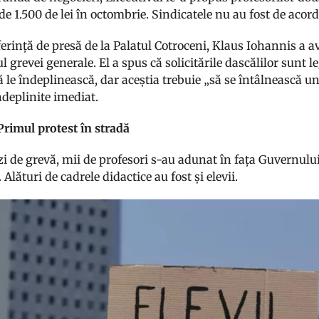
de 1.500 de lei în octombrie. Sindicatele nu au fost de acord
ferință de presă de la Palatul Cotroceni, Klaus Iohannis a a
l grevei generale. El a spus că solicitările dascălilor sunt l
ă le îndeplinească, dar aceștia trebuie „să se întâlnească u
ndeplinite imediat.
Primul protest în stradă
 zi de grevă, mii de profesori s-au adunat în fața Guvernulu
Alături de cadrele didactice au fost și elevii.