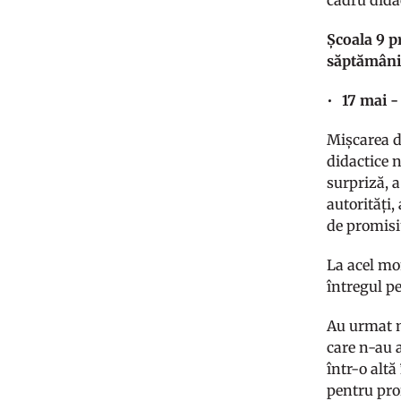
cadru didac
Școala 9 p
săptămâni
17 mai -
Mișcarea d
didactice n
surpriză, 
autorități,
de promisi
La acel mo
întregul p
Au urmat ma
care n-au a
într-o alt
pentru prof