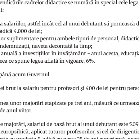
endicările cadrelor didactice se numără în special cele lega
t:
 salariilor, astfel încât cel al unui debutant să pornească 
adică 4.000 de lei;
lor suplimentare pentru ambele tipuri de personal, didactic
 indemnizații, naveta decontată la timp;
 anuală a investițiilor în învățământ - anul acesta, educaț
eea ce spune legea aflată în vigoare, 6%.
t până acum Guvernul:
lei brut la salariu pentru profesori și 400 de lei pentru pe
nea unor majorări etapizate pe trei ani, măsură ce urmează
 de anul viitor.
 majorări, salariul de bază brut al unui debutant este 5.098
neuropsihică, aplicat tuturor profesorilor, și cel de dirigenți