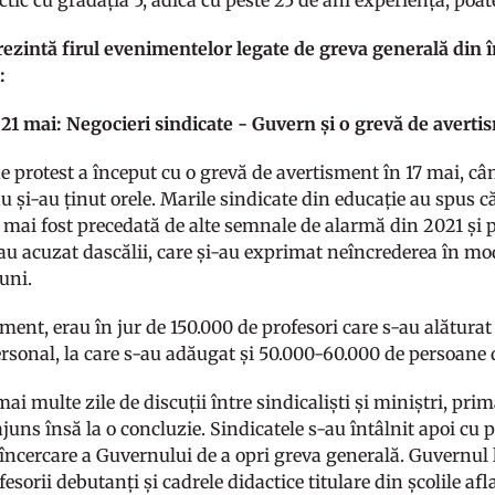
tic cu gradația 5, adică cu peste 25 de ani experiență, poate
rezintă firul evenimentelor legate de greva generală din 
:
 21 mai: Negocieri sindicate - Guvern și o grevă de avert
e protest a început cu o grevă de avertisment în 17 mai, câ
u și-au ținut orele. Marile sindicate din educație au spus că
a mai fost precedată de alte semnale de alarmă din 2021 ș
 au acuzat dascălii, care și-au exprimat neîncrederea în modu
uni.
ment, erau în jur de 150.000 de profesori care s-au alătura
ersonal, la care s-au adăugat și 50.000-60.000 de persoane 
i multe zile de discuții între sindicaliști și miniștri, pri
juns însă la o concluzie. Sindicatele s-au întâlnit apoi cu 
ă încercare a Guvernului de a opri greva generală. Guvernul
esorii debutanți și cadrele didactice titulare din școlile afl