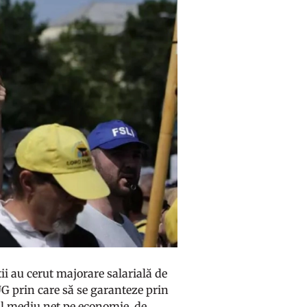
tii au cerut majorare salarială de
UG prin care să se garanteze prin
iul mediu net pe economie, de