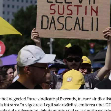
 noi negocieri între sindicate și Executiv, în care sindicaliș
a intrarea în vigoare a Legii salarizării și emiterea unei O
 salariul profesorului debutant este egal cu cel puțin salar