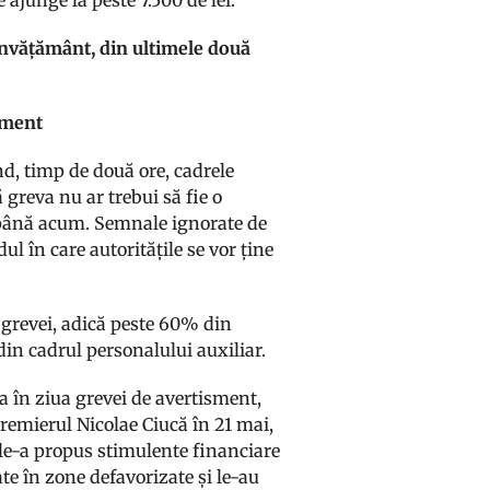
 ajunge la peste 7.500 de lei.
învățământ, din ultimele două
isment
nd, timp de două ore, cadrele
 greva nu ar trebui să fie o
i până acum. Semnale ignorate de
l în care autoritățile se vor ține
t grevei, adică peste 60% din
din cadrul personalului auxiliar.
ma în ziua grevei de avertisment,
premierul Nicolae Ciucă în 21 mai,
 le-a propus stimulente financiare
ate în zone defavorizate și le-au