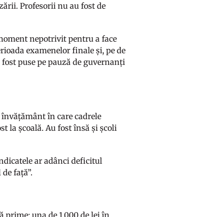
zării. Profesorii nu au fost de
n moment nepotrivit pentru a face
erioada examenelor finale și, pe de
u fost puse pe pauză de guvernanți
e învățământ în care cadrele
st la școală. Au fost însă și școli
ndicatele ar adânci deficitul
 de față”.
 prime: una de 1.000 de lei în