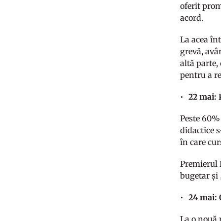
oferit prom
acord.
La acea înt
grevă, avâ
altă parte
pentru a re
22 mai: 
Peste 60% 
didactice s
în care cu
Premierul N
bugetar și 
24 mai: 
La o nouă 