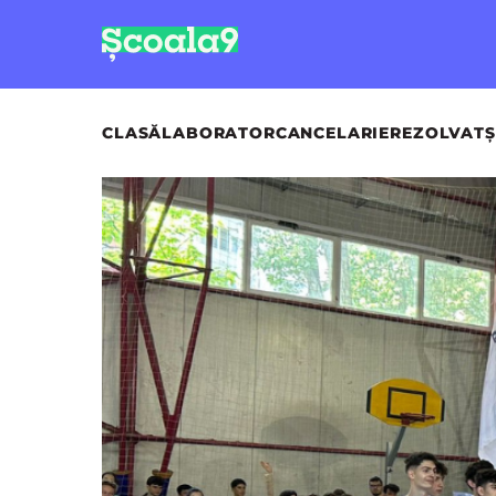
CLASĂ
LABORATOR
CANCELARIE
REZOLVAT
Ș