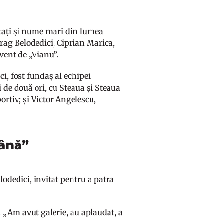
vitați și nume mari din lumea
rag Belodedici, Ciprian Marica,
vent de „Vianu”.
ci, fost fundaș al echipei
de două ori, cu Steaua și Steaua
ortiv; și Victor Angelescu,
mână”
lodedici, invitat pentru a patra
i. „Am avut galerie, au aplaudat, a