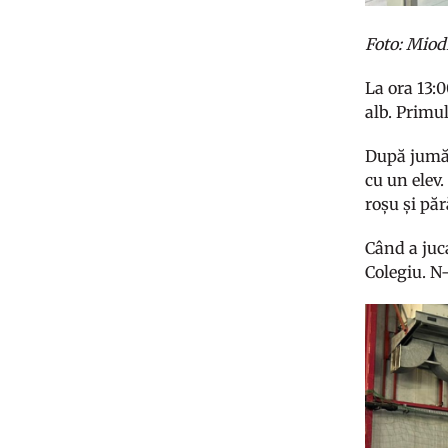
Foto: Miod
La ora 13:0
alb. Primul
După jumăt
cu un elev
roșu și pă
Când a juca
Colegiu. N-