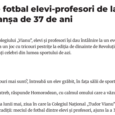
fotbal elevi-profesori de l
anșa de 37 de ani
legiului „Vianu”, elevi și profesori își dau întâlnire la un e
a un joc cu tricouri pestrițe la ediția de dinainte de Revolu
ați celebri din lumea sportului de azi.
ouri mai sunt?, întreabă un elev grăbit, în fața sălii de sport
întreb, răspunde Homorodean, cu calmul omului care a văzut
a lunii mai, ziua în care la Colegiul Național „Tudor Vianu”
radiții: meciul de fotbal dintre elevi și profesori, ajuns la a 3