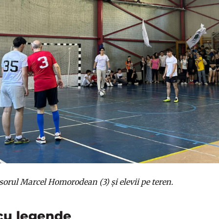
esorul Marcel Homorodean (3) și elevii pe teren.
cu legende