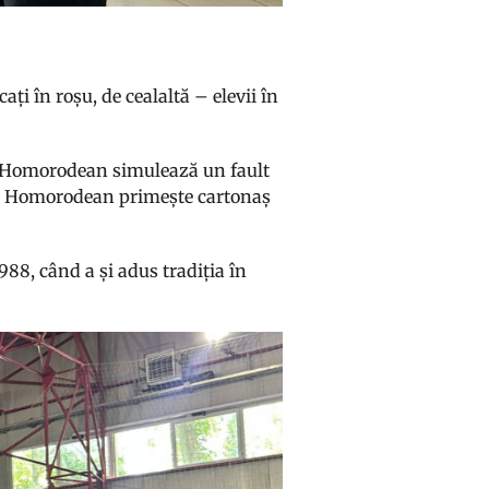
ați în roșu, de cealaltă – elevii în
ul Homorodean simulează un fault
iei, Homorodean primește cartonaș
988, când a și adus tradiția în