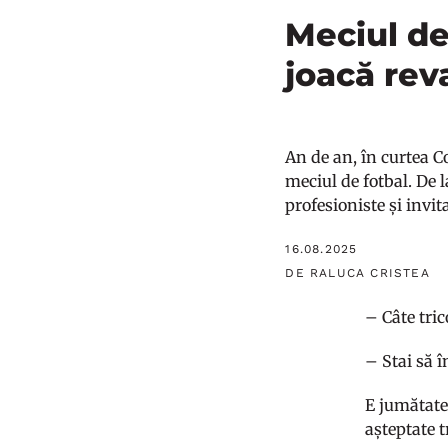
Meciul de 
joacă rev
An de an, în curtea Co
meciul de fotbal. De l
profesioniste și invit
16.08.2025
DE RALUCA CRISTEA
– Câte tric
– Stai să 
E jumătate
așteptate t