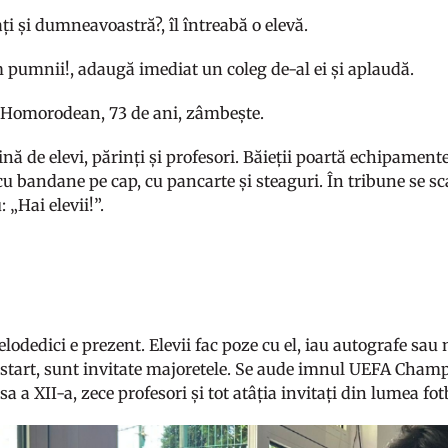
ți și dumneavoastră?, îl întreabă o elevă.
 pumnii!, adaugă imediat un coleg de-al ei și aplaudă.
 Homorodean, 73 de ani, zâmbește.
ină de elevi, părinți și profesori. Băieții poartă echipamente
cu bandane pe cap, cu pancarte și steaguri. În tribune se s
 „Hai elevii!”.
lodedici e prezent. Elevii fac poze cu el, iau autografe sau
e start, sunt invitate majoretele. Se aude imnul UEFA Cham
asa a XII-a, zece profesori și tot atâția invitați din lumea fo