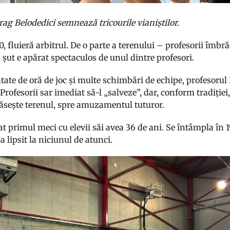
rag Belodedici semnează tricourile vianiștilor.
0, fluieră arbitrul. De o parte a terenului – profesorii îmbrăc
 șut e apărat spectaculos de unul dintre profesori.
ate de oră de joc și multe schimbări de echipe, profesor
. Profesorii sar imediat să-l „salveze”, dar, conform tradiț
răsește terenul, spre amuzamentul tuturor.
t primul meci cu elevii săi avea 36 de ani. Se întâmpla în 1
a lipsit la niciunul de atunci.