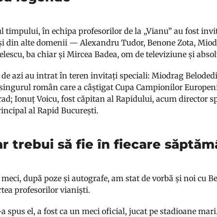
l timpului, în echipa profesorilor de la „Vianu” au fost in
 și din alte domenii — Alexandru Tudor, Benone Zota, Miod
elescu, ba chiar și Mircea Badea, om de televiziune și absol
a de azi au intrat în teren invitați speciali: Miodrag Belodedi
 singurul român care a câștigat Cupa Campionilor Europeni 
ad; Ionuț Voicu, fost căpitan al Rapidului, acum director sp
rincipal al Rapid București.
r trebui să fie în fiecare săptă
 meci, după poze și autografe, am stat de vorbă și noi cu Be
tea profesorilor vianiști.
a spus el, a fost ca un meci oficial, jucat pe stadioane mar