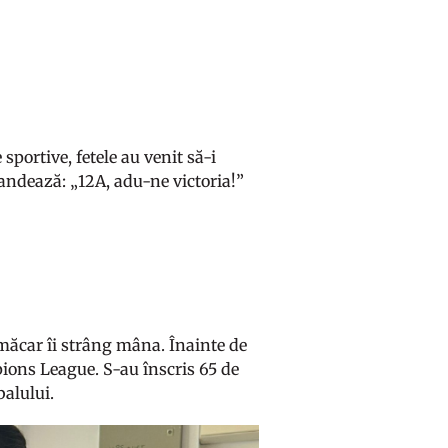
 sportive, fetele au venit să-i
candează: „12A, adu-ne victoria!”
 măcar îi strâng mâna. Înainte de
pions League. S-au înscris 65 de
tbalului.