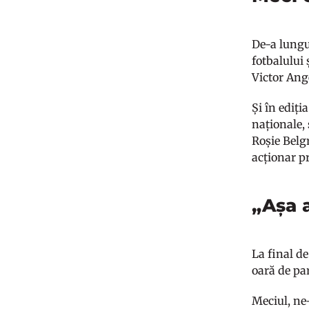
De-a lungu
fotbalului
Victor Ang
Și în ediți
naționale,
Roșie Belgr
acționar p
„Așa a
La final de
oară de par
Meciul, ne-