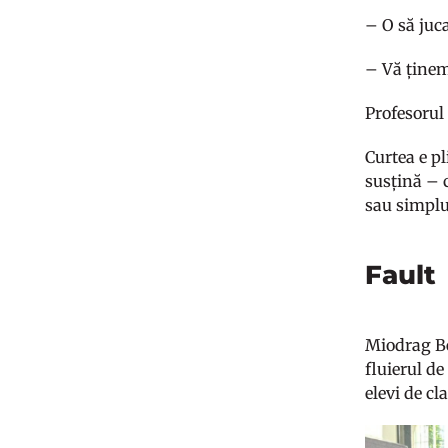
– O să juca
– Vă ținem
Profesorul
Curtea e pl
susțină – 
sau simplu:
Fault
Miodrag Be
fluierul d
elevi de cl