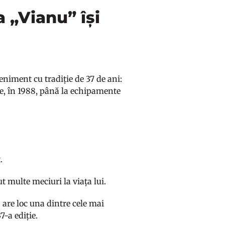
a „Vianu” își
veniment cu tradiție de 37 de ani:
ție, în 1988, până la echipamente
.
 multe meciuri la viața lui.
 are loc una dintre cele mai
7-a ediție.