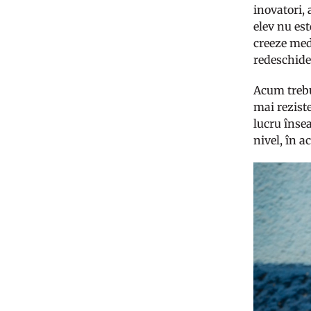
inovatori,
elev nu est
creeze medi
redeschider
Acum trebu
mai reziste
lucru însea
nivel, în 