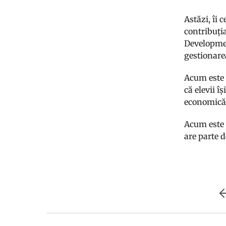
Astăzi, îi 
contribuți
Development
gestionare
Acum este 
că elevii î
economică,
Acum este 
are parte d