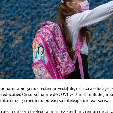
ionăm rapid și nu creștem investițiile, o criză a educației
a educației. Chiar și înainte de COVID-19, mai mult de jumăt
enituri mici și medii nu puteau să înțeleagă un text scris.
ruiești un corp profesoral mai rezistent în vremuri de criză,