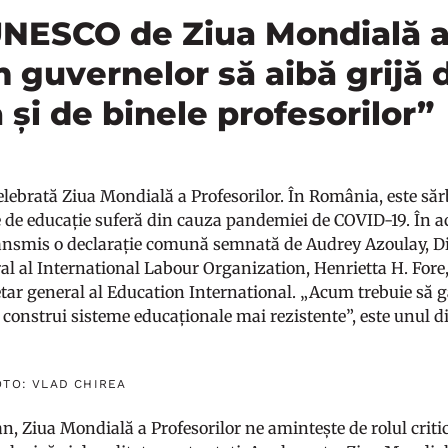
NESCO de Ziua Mondială a 
 guvernelor să aibă grijă 
 și de binele profesorilor”
elebrată Ziua Mondială a Profesorilor. În România, este sărb
e de educație suferă din cauza pandemiei de COVID-19. În a
ransmis o declarație comună semnată de Audrey Azoulay, D
al al International Labour Organization, Henrietta H. Fore
tar general al Education International. „Acum trebuie să
 construi sisteme educaționale mai rezistente”, este unul d
OTO: VLAD CHIREA
an, Ziua Mondială a Profesorilor ne amintește de rolul critic 