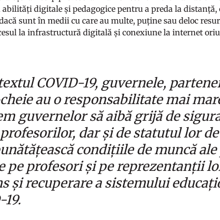
 abilități digitale și pedagogice pentru a preda la distanță,
 dacă sunt în medii cu care au multe, puține sau deloc resur
esul la infrastructură digitală și conexiune la internet oriu
textul COVID-19, guvernele, partenerii
-cheie au o responsabilitate mai mare
em guvernelor să aibă grijă de sigura
profesorilor, dar și de statutul lor d
unătățească condițiile de muncă ale p
e pe profesori și pe reprezentanții lo
s și recuperare a sistemului educați
-19.