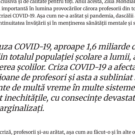
clusivă și de calitate pentru toți. Anul acesta, Ziua Mondia
i importantă în lumina provocărilor cărora profesorii din to
crizei COVID-19. Așa cum ne-a arătat și pandemia, dascălii a
tinuitatea învățării și în menținerea sănătății mentale și stă
uza COVID-19, aproape 1,6 miliarde d
 totalul populației școlare a lumii, 
erea școlilor. Criza COVID-19 a afecta
oane de profesori și asta a subliniat 
nte de multă vreme în multe sisteme 
t inechitățile, cu consecințe devasta
rginalizați.
criză, profesorii și-au arătat, așa cum au făcut-o și în alte oca