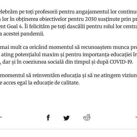
celebrăm pe toți profesorii pentru angajamentul lor continuu 
a lor în obținerea obiectivelor pentru 2030 susținute prin
 Goal 4. Îi felicităm pe toți dascălii pentru rolul lor central
a acestei pandemii.
mai mult ca oricând momentul să recunoaștem munca profe
și ating potențialul maxim și pentru importanța educației î
 dar și în coeziunea socială din timpul și după COVID-19.
momentul să reinventăm educația și să ne atingem viziunea
e acces egal la educație de calitate.