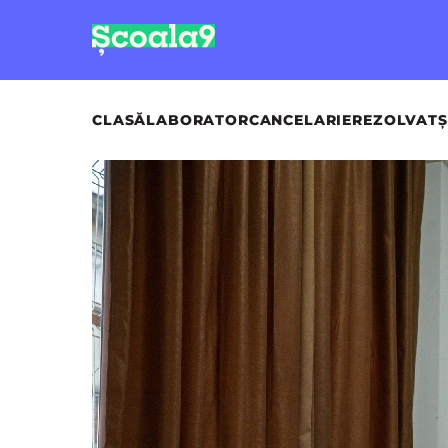
CLASĂ
LABORATOR
CANCELARIE
REZOLVAT
Ș