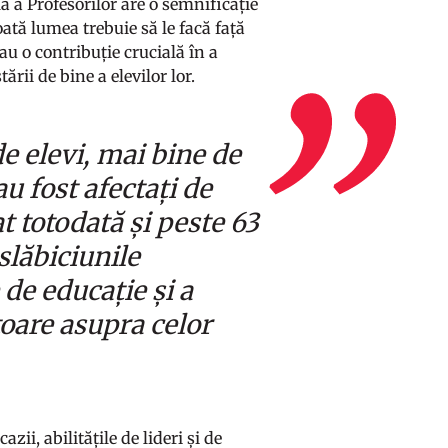
lă a Profesorilor are o semnificație
ată lumea trebuie să le facă față
u o contribuție crucială în a
rii de bine a elevilor lor.
e elevi, mai bine de
au fost afectați de
t totodată și peste 63
slăbiciunile
de educație și a
toare asupra celor
zii, abilitățile de lideri și de