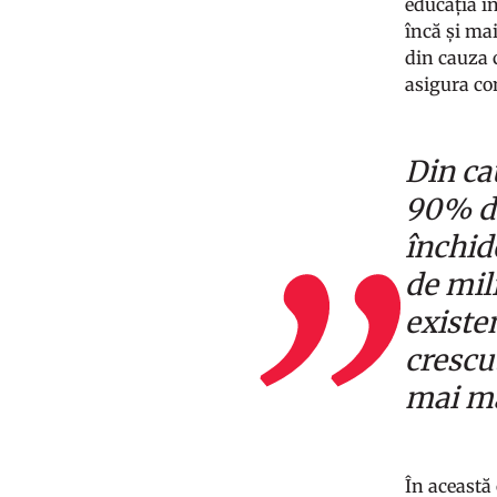
educația in
încă și ma
din cauza 
asigura con
Din ca
90% din
închid
de mili
existe
crescu
mai ma
În această 