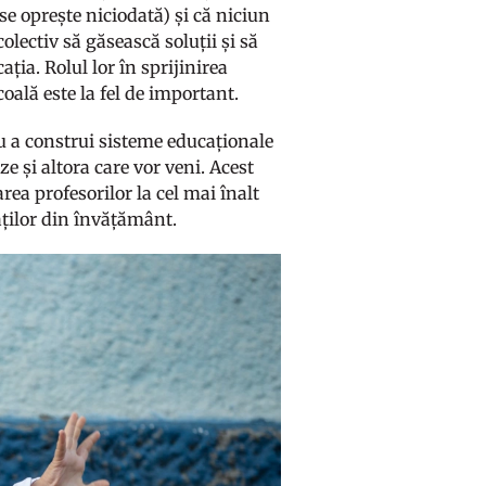
e oprește niciodată) și că niciun
olectiv să găsească soluții și să
ția. Rolul lor în sprijinirea
școală este la fel de important.
 a construi sisteme educaționale
e și altora care vor veni. Acest
rea profesorilor la cel mai înalt
aților din învățământ.