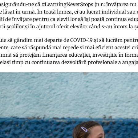
 asigurându-ne că #LearningNeverStops (n.r.: învățarea nu s
e lăsat în urmă. În toată lumea, ei au lucrat individual sau c
i de învățare pentru ca elevii lor să își poată continua educa
ii școlilor și în ajutorul oferit elevilor când s-au întors la 
ie să gândim mai departe de COVID-19 și să lucrăm pentru
nte, care să răspundă mai repede și mai eficient acestei criz
mnă să protejăm finanțarea educației, investițiile în forma
același timp cu continuarea dezvoltării profesionale a angaj