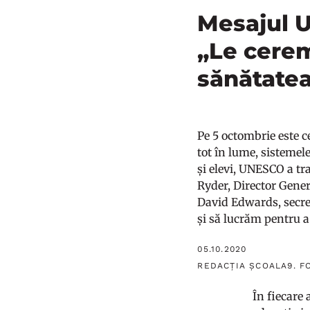
Mesajul U
„Le cerem
sănătatea
Pe 5 octombrie este c
tot în lume, sistemel
și elevi, UNESCO a t
Ryder, Director Gener
David Edwards, secre
și să lucrăm pentru a
05.10.2020
REDACȚIA ȘCOALA9. F
În fiecare 