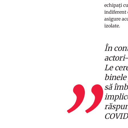
echipați cu
indiferent
asigure acc
izolate.
În con
actori
Le cer
binele 
să îmb
implic
răspun
COVID