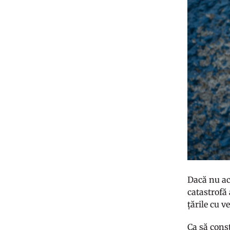
Dacă nu acț
catastrofă 
țările cu v
Ca să const