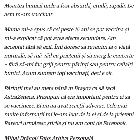
Moartea bunicii mele a fost absurdă, crudă, rapidă. De
asta m-am vaccinat.
Mama mi-a spus că cei peste 16 ani se pot vaccina și
mi-a explicat că pot avea efecte secundare. Am
acceptat fără să ezit. Îmi doresc sa revenim la o viață
normală, să mă văd cu prietenii și să merg la concerte
- fără să-mi fac griji pentru părinți sau pentru ceilalți
bunici. Acum suntem toți vaccinați, deci e ok.
Părinții mei au mers până în Brașov ca să facă
AstraZeneca. Presupun că era important pentru ei sa
se vaccineze. Ei nu au avut reacții adverse. Cele mai
multe informații mi le-am luat de la ei și de la prieteni.
Rareori urmăresc știrile și nu am cont de Facebook.
Mihai Drăgoi/ Foto: Arhiva Personală