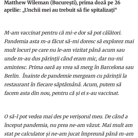
Matthew Wileman (București), prima doză pe 26
aprilie: „Unchii mei au trebuit să fie spitalizați“
M-am vaccinat pentru că mi-e dor să pot călători.
Pandemia asta m-a făcut să-mi doresc să explorez mai
mult locuri pe care nu le-am vizitat până acum sau
unde m-au dus părinții când eram mic, dar nu-mi
amintesc. Prima oară aș vrea să merg în Barcelona sau
Berlin. Înainte de pandemie mergeam cu părinții la
restaurant în fiecare săptămână. Acum, putem să
facem asta din nou, pentru că și ei s-au vaccinat.
O să-l pot vedea mai des pe verișorul meu. De când a
început pandemia, nu prea ne-am văzut. Mai mult am
stat pe calculator și ne-am jucat împreună până m-am