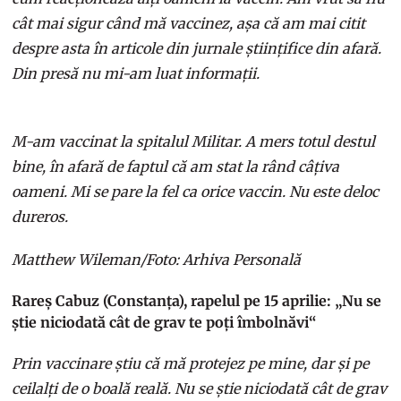
cât mai sigur când mă vaccinez, așa că am mai citit
despre asta în articole din jurnale științifice din afară.
Din presă nu mi-am luat informații.
M-am vaccinat la spitalul Militar. A mers totul destul
bine, în afară de faptul că am stat la rând câțiva
oameni. Mi se pare la fel ca orice vaccin. Nu este deloc
dureros.
Matthew Wileman/Foto: Arhiva Personală
Rareș Cabuz (Constanța), rapelul pe 15 aprilie: „Nu se
știe niciodată cât de grav te poți îmbolnăvi“
Prin vaccinare știu că mă protejez pe mine, dar și pe
ceilalți de o boală reală. Nu se știe niciodată cât de grav