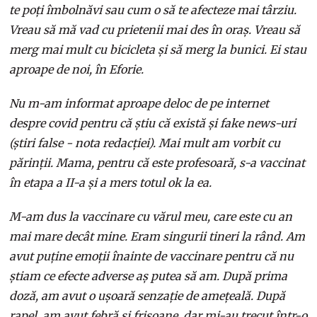
te poți îmbolnăvi sau cum o să te afecteze mai târziu.
Vreau să mă vad cu prietenii mai des în oraș. Vreau să
merg mai mult cu bicicleta și să merg la bunici. Ei stau
aproape de noi, în Eforie.
Nu m-am informat aproape deloc de pe internet
despre covid pentru că știu că există și fake news-uri
(știri false - nota redacției). Mai mult am vorbit cu
părinții. Mama, pentru că este profesoară, s-a vaccinat
în etapa a II-a și a mers totul ok la ea.
M-am dus la vaccinare cu vărul meu, care este cu an
mai mare decât mine. Eram singurii tineri la rând. Am
avut puține emoții înainte de vaccinare pentru că nu
știam ce efecte adverse aș putea să am. După prima
doză, am avut o ușoară senzație de amețeală. După
rapel, am avut febră și frisoane, dar mi-au trecut într-o