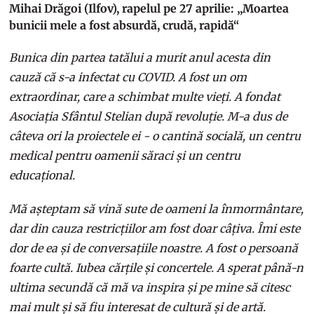
Mihai Drăgoi (Ilfov), rapelul pe 27 aprilie: „Moartea
bunicii mele a fost absurdă, crudă, rapidă“
Bunica din partea tatălui a murit anul acesta din
cauză că s-a infectat cu COVID. A fost un om
extraordinar, care a schimbat multe vieți. A fondat
Asociația Sfântul Stelian după revoluție. M-a dus de
câteva ori la proiectele ei - o cantină socială, un centru
medical pentru oamenii săraci și un centru
educațional.
Mă așteptam să vină sute de oameni la înmormântare,
dar din cauza restricțiilor am fost doar câțiva. Îmi este
dor de ea și de conversațiile noastre. A fost o persoană
foarte cultă. Iubea cărțile și concertele. A sperat până-n
ultima secundă că mă va inspira și pe mine să citesc
mai mult și să fiu interesat de cultură și de artă.