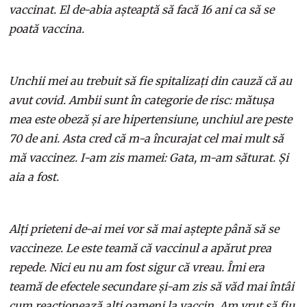
vaccinat. El de-abia așteaptă să facă 16 ani ca să se
poată vaccina.
Unchii mei au trebuit să fie spitalizați din cauză că au
avut covid. Ambii sunt în categorie de risc: mătușa
mea este obeză și are hipertensiune, unchiul are peste
70 de ani. Asta cred că m-a încurajat cel mai mult să
mă vaccinez. I-am zis mamei: Gata, m-am săturat. Și
aia a fost.
Alți prieteni de-ai mei vor să mai aștepte până să se
vaccineze. Le este teamă că vaccinul a apărut prea
repede. Nici eu nu am fost sigur că vreau. Îmi era
teamă de efectele secundare și-am zis să văd mai întâi
cum reacționează alți oameni la vaccin. Am vrut să fiu