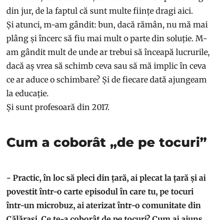
din jur, de la faptul că sunt multe ființe dragi aici.
Și atunci, m-am gândit: bun, dacă rămân, nu mă mai
plâng și încerc să fiu mai mult o parte din soluție. M-
am gândit mult de unde ar trebui să înceapă lucrurile,
dacă aș vrea să schimb ceva sau să mă implic în ceva
ce ar aduce o schimbare? Și de fiecare dată ajungeam
la educație.
Și sunt profesoară din 2017.
Cum a coborât „de pe tocuri”
- Practic, în loc să pleci din țară, ai plecat la țară și ai
povestit într-o carte episodul în care tu, pe tocuri
într-un microbuz, ai aterizat într-o comunitate din
Călărași. Ce te-a coborât de pe tocuri? Cum ai ajuns