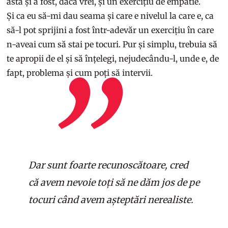
asta și a fost, dacă vrei, și un exercițiu de empatie.
Și ca eu să-mi dau seama și care e nivelul la care e, ca
să-l pot sprijini a fost într-adevăr un exercițiu în care
n-aveai cum să stai pe tocuri. Pur și simplu, trebuia să
te apropii de el și să înțelegi, nejudecându-l, unde e, de
fapt, problema și cum poți să intervii.
Dar sunt foarte recunoscătoare, cred
că avem nevoie toți să ne dăm jos de pe
tocuri când avem așteptări nerealiste.