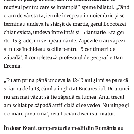
motivul pentru care se întâmplă”, spune băiatul. „Când
eram de vârsta ta, iernile începeau în noiembrie și se
terminau undeva la sfârșit de martie, gerul Bobotezei
chiar exista, undeva între întâi și 15 ianuarie. Era ger
de -15 grade, mi se lipeau nările. Zăpezile erau zăpezi
și nu se închideau școlile pentru 15 centimetri de
zăpadă”, îl completează profesorul de geografie Dan
Eremia.
„Eu am prins până undeva la 12-13 ani și mi se pare că
și iarna de la 13, când a înghețat Bucureștiul. De atunci
nu am mai văzut să fie zăpadă ca lumea. Anul trecut
am schiat pe zăpadă artificială și se vedea. Nu ninge și
e o mare problemă”, reia Lucian discursul matur.
În doar 19 ani, temperaturile medii din România au