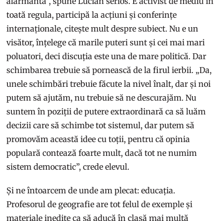
alarmantă”, spune Lucian serios. E activist de mediu în
toată regula, participă la acțiuni și conferințe
internaționale, citește mult despre subiect. Nu e un
visător, înțelege că marile puteri sunt și cei mai mari
poluatori, deci discuția este una de mare politică. Dar
schimbarea trebuie să pornească de la firul ierbii. „Da,
unele schimbări trebuie făcute la nivel înalt, dar și noi
putem să ajutăm, nu trebuie să ne descurajăm. Nu
suntem în poziții de putere extraordinară ca să luăm
decizii care să schimbe tot sistemul, dar putem să
promovăm această idee cu toții, pentru că opinia
populară contează foarte mult, dacă tot ne numim
sistem democratic”, crede elevul.
Și ne întoarcem de unde am plecat: educația.
Profesorul de geografie are tot felul de exemple și
materiale inedite ca să aducă în clasă mai multă