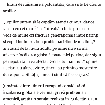
kituri de măsurare a poluanților, care să le fie oferite
școlilor.
„Copiilor putem să le captăm atenția cumva, dar ce
facem cu cei mari?”, se întreabă retoric profesorul.
Vede de multe ori fractura generațională între părinți
și copiii lor în privința problematicilor de mediu. „Eu
am auzit de la mulți adulți: pe mine nu o să mă
afecteze încălzirea globală, poate nici pe tine, dar sigur
pe nepoții tăi îi va afecta. Deci fă tu mai mult”, spune
Lucian. Cu alte cuvinte, tinerii au primit o moștenire
de responsabilități și uneori simt că îi cocoșează.
Jumătate dintre tinerii europeni consideră că
încălzirea globală e cea mai gravă problemă a
omenirii, arată un sondaj realizat în 23 de țări UE. A