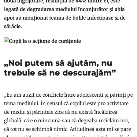
doua îngrijorare, resimțită de 44% dintre ei, este
legată de degradarea mediului înconjurător și abia
apoi au menționat teama de bolile infecțioase și de
sărăcie.
„Noi putem să ajutăm, nu
trebuie să ne descurajăm”
„Eu am auzit de conflicte între adolescenți și părinți pe
tema mediului. În sensul că copilul este pro activitate
de mediu și părintele zice că nu există încălzirea
globală, că e o minciună sau că degeaba reciclăm noi,
că tot nu se schimbă nimic. Atitudinea asta mi se pare