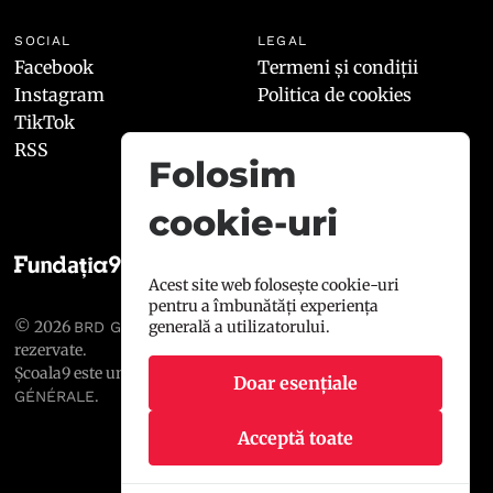
SOCIAL
LEGAL
Facebook
Termeni și condiții
Instagram
Politica de cookies
TikTok
RSS
Folosim
cookie-uri
Acest site web folosește cookie-uri
pentru a îmbunătăți experiența
© 2026
, toate drepturile
generală a utilizatorului.
BRD GROUPE SOCIÉTÉ GÉNÉRALE
rezervate.
Școala9 este un proiect susținut de
BRD GROUPE SOCIÉTÉ
Doar esențiale
.
GÉNÉRALE
Acceptă toate