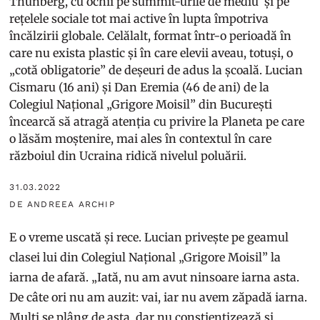
Thunberg, cu ochii pe summit-urile de mediu și pe
rețelele sociale tot mai active în lupta împotriva
încălzirii globale. Celălalt, format într-o perioadă în
care nu exista plastic și în care elevii aveau, totuși, o
„cotă obligatorie” de deșeuri de adus la școală. Lucian
Cismaru (16 ani) și Dan Eremia (46 de ani) de la
Colegiul Național „Grigore Moisil” din București
încearcă să atragă atenția cu privire la Planeta pe care
o lăsăm moștenire, mai ales în contextul în care
războiul din Ucraina ridică nivelul poluării.
31.03.2022
DE ANDREEA ARCHIP
E o vreme uscată și rece. Lucian privește pe geamul
clasei lui din Colegiul Național „Grigore Moisil” la
iarna de afară. „Iată, nu am avut ninsoare iarna asta.
De câte ori nu am auzit: vai, iar nu avem zăpadă iarna.
Mulți se plâng de asta, dar nu conștientizează și