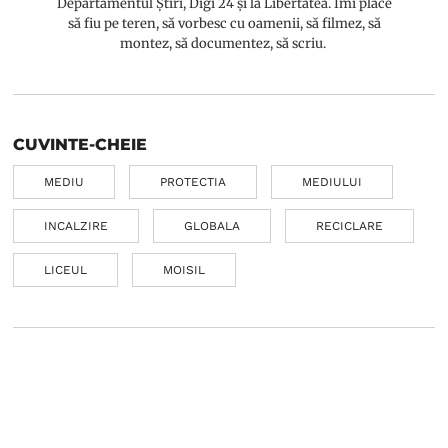
Departamentul Știri, Digi 24 și la Libertatea. Îmi place
să fiu pe teren, să vorbesc cu oamenii, să filmez, să
montez, să documentez, să scriu.
CUVINTE-CHEIE
MEDIU
PROTECTIA
MEDIULUI
INCALZIRE
GLOBALA
RECICLARE
LICEUL
MOISIL