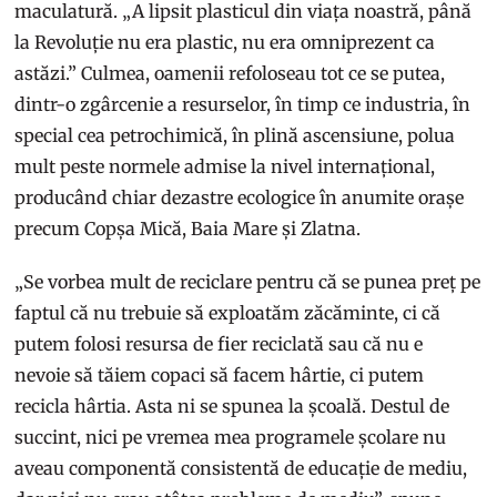
maculatură. „A lipsit plasticul din viața noastră, până
la Revoluție nu era plastic, nu era omniprezent ca
astăzi.” Culmea, oamenii refoloseau tot ce se putea,
dintr-o zgârcenie a resurselor, în timp ce industria, în
special cea petrochimică, în plină ascensiune, polua
mult peste normele admise la nivel internațional,
producând chiar dezastre ecologice în anumite orașe
precum Copșa Mică, Baia Mare și Zlatna.
„Se vorbea mult de reciclare pentru că se punea preț pe
faptul că nu trebuie să exploatăm zăcăminte, ci că
putem folosi resursa de fier reciclată sau că nu e
nevoie să tăiem copaci să facem hârtie, ci putem
recicla hârtia. Asta ni se spunea la școală. Destul de
succint, nici pe vremea mea programele școlare nu
aveau componentă consistentă de educație de mediu,