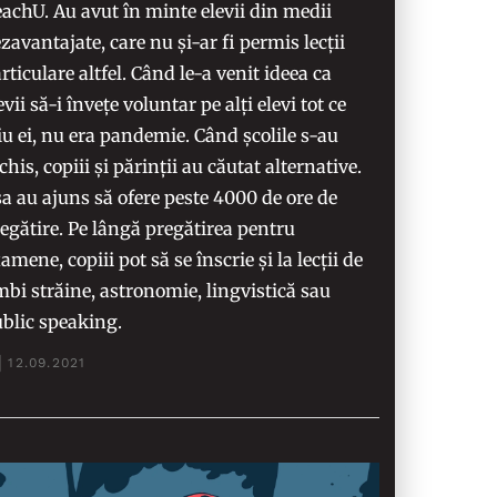
achU. Au avut în minte elevii din medii
zavantajate, care nu și-ar fi permis lecții
rticulare altfel. Când le-a venit ideea ca
evii să-i învețe voluntar pe alți elevi tot ce
iu ei, nu era pandemie. Când școlile s-au
chis, copiii și părinții au căutat alternative.
a au ajuns să ofere peste 4000 de ore de
egătire. Pe lângă pregătirea pentru
amene, copiii pot să se înscrie și la lecții de
mbi străine, astronomie, lingvistică sau
blic speaking.
12.09.2021