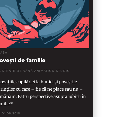
LASĂ
ovești de familie
LUSTRATE DE VÂNĂ ANIMATION STUDIO
nzațiile copilăriei la bunici și poveștile
rinților cu care – fie că ne place sau nu –
mănăm. Patru perspective asupra iubirii în
milie.*
01.06.2019