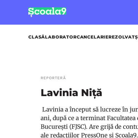
CLASĂ
LABORATOR
CANCELARIE
REZOLVAT
Ș
REPORTERĂ
Lavinia Niță
Lavinia a început să lucreze în j
ani, după ce a terminat Facultatea
București (FJSC). Are grijă de cont
ale redacțiilor PressOne și Școala9.