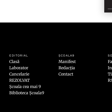
EDITORIAL
ȘCOALA9
SO
Clasă
Manifest
F
Laborator
Redacția
I
Cancelarie
Contact
T
REZOLVAT
R
Școala cea mai 9
Biblioteca Școala9