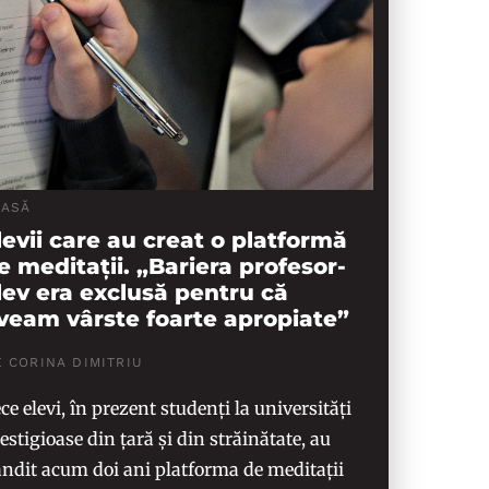
LASĂ
levii care au creat o platformă
e meditații. „Bariera profesor-
lev era exclusă pentru că
veam vârste foarte apropiate”
 CORINA DIMITRIU
ce elevi, în prezent studenți la universități
estigioase din țară și din străinătate, au
ndit acum doi ani platforma de meditații