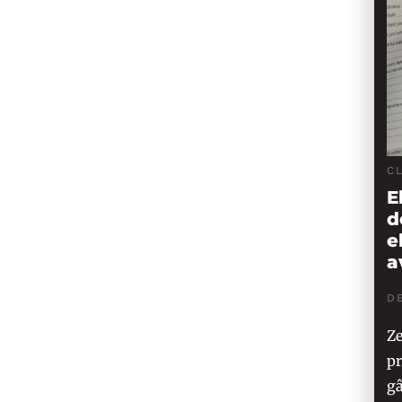
C
E
d
e
a
DE
Ze
pr
gâ