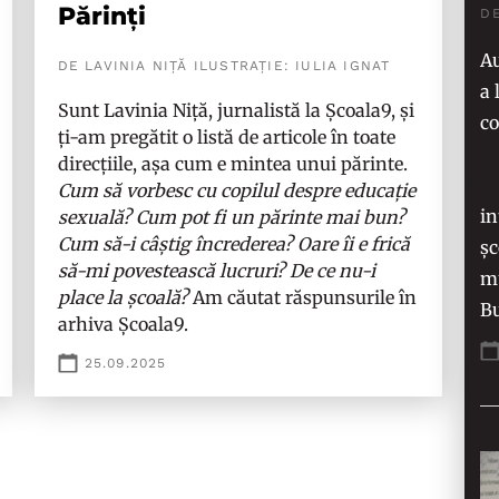
Părinți
D
Au
DE LAVINIA NIȚĂ ILUSTRAȚIE: IULIA IGNAT
a 
Sunt Lavinia Niță, jurnalistă la Școala9, și
co
ți-am pregătit o listă de articole în toate
„M
direcțiile, așa cum e mintea unui părinte.
în
Cum să vorbesc cu copilul despre educație
in
sexuală? Cum pot fi un părinte mai bun?
Cum să-i câștig încrederea? Oare îi e frică
șc
să-mi povestească lucruri? De ce nu-i
mu
place la școală?
Am căutat răspunsurile în
Bu
arhiva Școala9.
25.09.2025