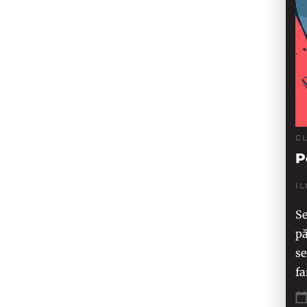
C
P
I
Se
pă
se
fa