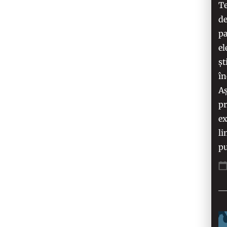
Te
de
pa
el
șt
în
Aș
pr
ex
li
pu