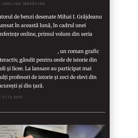
E ADELINA MĂRĂCINE
torul de benzi desenate Mihai I. Grăjdeanu
lansat în această lună, în cadrul unei
nferințe online, primul volum din seria
omente din istorie - Istoria comunismului
 România. Începuturile”
, un roman grafic
teractiv, gândit pentru orele de istorie din
oli și licee. La lansare au participat mai
lți profesori de istorie și zeci de elevi din
curești și din țară.
21.12.2021