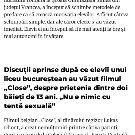
județul Vrancea, a început să schimbe metodele de
predare ca să crească motivația elevilor. A făcut câteva
schimbări simple, dar ale căror efecte s-au văzut
imediat. Elevii ei au început să fie mai atenți la ore și
mai autonomi în învățare.
Discuții aprinse după ce elevii unui
liceu bucureștean au văzut filmul
„Close”, despre prietenia dintre doi
băieți de 13 ani. „Nu e nimic cu
tentă sexuală”
Filmul belgian „Close”, al tânărului regizor Lukas
Dhont, a creat nemulțumiri printre câțiva părinți,
după ce elevii de la Colegiul Național „Școala Centrală”