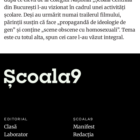
din București l-au vizionat în cadrul unei activități
școlare. Deși au urmărit numai trailerul filmului,
părinții susțin că face „propagandă de ideologie de
gen” și conține „scene obscene cu homosexuali”. Tema
este cu totul alta, spun cei care l-au văzut integral.
EDITORIAL
ȘCOALA9
Clasă
Manifest
Laborator
Redacția