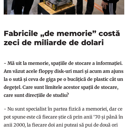
Fabricile „de memorie” costă
zeci de miliarde de dolari
- Mă uit la memorie, spațiile de stocare a informației.
Am văzut acele floppy disk-uri mari și acum am ajuns
la o sută și ceva de giga pe o bucățică de plastic cât un
degețel. Care sunt limitele acestor spații de stocare,
care sunt direcțiile de studiu?
- Nu sunt specialist în partea fizică a memoriei, dar ce
pot spune este că fiecare știe că prin anii ‘70 și până în
anii 2000, la fiecare doi ani puteai să pui de două ori