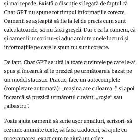
și mai repede. Există o discuție și legată de faptul că
Chat GPT nu spune tot timpul informațiile corecte.
Oamenii se așteaptă să fie la fel de precis cum sunt
calculatoarele, să nu facă greșeli. Dar e ca la oameni, că
și oamenii uneori nu-și aduc aminte unele lucruri și
informațiile pe care le spun nu sunt corecte.
De fapt, Chat GPT se uită la toate cuvintele pe care le-ai
spus și încearcă să le prezică pe următoarele bazat pe
un model statistic. Practic, face un autocomplete
(completare automată): „mașina are culoarea…” și apoi
încearcă să prezică următorul cuvânt: „roșie” sau
„albastru”.
Poate ajuta oamenii să scrie ușor emailuri, scrisori, să
rezume anumite texte, să facă traduceri, să ajute cu
programarea, exact cum te ajută un coleg.