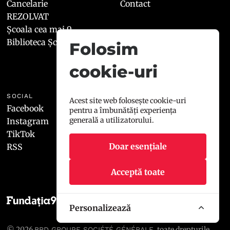
Cancelarie
Contact
REZOLVAT
Școala cea mai 9
Biblioteca Școala9
Folosim
cookie-uri
SOCIAL
LEGAL
Acest site web folosește cookie-uri
Facebook
Termeni și condiții
pentru a îmbunătăți experiența
generală a utilizatorului.
Instagram
Politica de cookies
TikTok
Doar esențiale
RSS
Acceptă toate
Personalizează
© 2026
, toate drepturile
BRD GROUPE SOCIÉTÉ GÉNÉRALE