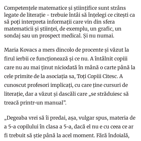
Competențele matematice și științifice sunt strâns
legate de literație - trebuie întâi să înțelegi ce citești ca
să poți interpreta informații care vin din sfera
matematicii și științei, de exemplu, un grafic, un
sondaj sau un prospect medical. Și nu numai.
Maria Kovacs a mers dincolo de procente și văzut la
firul ierbii ce funcționează și ce nu. A întâlnit copiii
care nu au mai ținut niciodată în mână o carte până la
cele primite de la asociația sa, Toți Copiii Citesc. A
cunoscut profesori implicați, cu care ține cursuri de
literație, dar a văzut și dascăli care „se străduiesc să
treacă printr-un manual”.
„Degeaba vrei să îi predai, așa, vulgar spus, materia de
a 5-a copilului în clasa a 5-a, dacă el nu e cu ceea ce ar
fi trebuit să știe până la acel moment. Fără îndoială,