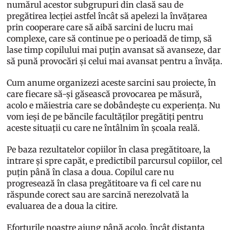
numărul acestor subgrupuri din clasă sau de
pregătirea lecției astfel încât să apelezi la învățarea
prin cooperare care să aibă sarcini de lucru mai
complexe, care să continue pe o perioadă de timp, să
lase timp copilului mai puțin avansat să avanseze, dar
să pună provocări și celui mai avansat pentru a învăța.
Cum anume organizezi aceste sarcini sau proiecte, în
care fiecare să-și găsească provocarea pe măsură,
acolo e măiestria care se dobândește cu experiența. Nu
vom ieși de pe băncile facultăților pregătiți pentru
aceste situații cu care ne întâlnim în școala reală.
Pe baza rezultatelor copiilor în clasa pregătitoare, la
intrare și spre capăt, e predictibil parcursul copiilor, cel
puțin până în clasa a doua. Copilul care nu
progresează în clasa pregătitoare va fi cel care nu
răspunde corect sau are sarcină nerezolvată la
evaluarea de a doua la citire.
Eforturile noastre ajung până acolo, încât distanța