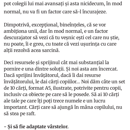
pot colegii lui mai avansați și asta nicidecum, în mod
normal, nu va fi un factor care să-l încurajeze.
Dimpotrivă, excepțional, bineînțeles, că se vor
ambiționa unii, dar în mod normal, e un factor
descurajator să vezi că tu veșnic ești cel care nu știe,
nu poate, îi e greu, cu toate că vezi ușurința cu care
alții rezolvă acea sarcină.
Deci resursele și sprijinul cât mai substanțial la
pornire e una dintre soluții. Și noi asta am încercat.
Dacă sprijini învățătorul, dacă îi dai resurse
învățătorului, le dai cărți copiilor… Noi dăm câte un set
de 10 cărți, format A5, ilustrate, potrivite pentru copii,
inclusiv ca obiecte pe care să le posede. Să ai 10 cărți
ale tale pe care îți poți trece numele e un lucru
important. Cărți care să ajungă în mâna copilului, nu
să stea pe raft.
- Și să fie adaptate vârstelor.