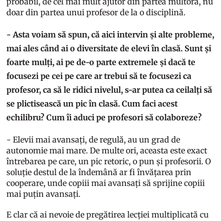
probabil, de cel mai mult ajutor din partea multora, nu
doar din partea unui profesor de la o disciplină.
- Asta voiam să spun, că aici intervin și alte probleme,
mai ales când ai o diversitate de elevi în clasă. Sunt și
foarte mulți, ai pe de-o parte extremele și dacă te
focusezi pe cei pe care ar trebui să te focusezi ca
profesor, ca să le ridici nivelul, s-ar putea ca ceilalți să
se plictisească un pic în clasă. Cum faci acest
echilibru? Cum îi aduci pe profesori să colaboreze?
- Elevii mai avansați, de regulă, au un grad de
autonomie mai mare. De multe ori, aceasta este exact
întrebarea pe care, un pic retoric, o pun și profesorii. O
soluție destul de la îndemână ar fi învățarea prin
cooperare, unde copiii mai avansați să sprijine copiii
mai puțin avansați.
E clar că ai nevoie de pregătirea lecției multiplicată cu