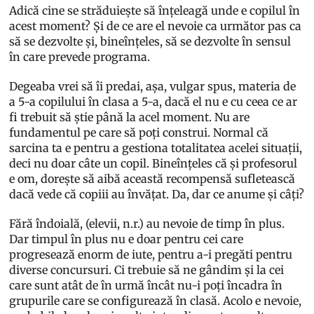
Adică cine se străduiește să înțeleagă unde e copilul în
acest moment? Și de ce are el nevoie ca următor pas ca
să se dezvolte și, bineînțeles, să se dezvolte în sensul
în care prevede programa.
Degeaba vrei să îi predai, așa, vulgar spus, materia de
a 5-a copilului în clasa a 5-a, dacă el nu e cu ceea ce ar
fi trebuit să știe până la acel moment. Nu are
fundamentul pe care să poți construi. Normal că
sarcina ta e pentru a gestiona totalitatea acelei situații,
deci nu doar câte un copil. Bineînțeles că și profesorul
e om, dorește să aibă această recompensă sufletească
dacă vede că copiii au învățat. Da, dar ce anume și câți?
Fără îndoială, (elevii, n.r.) au nevoie de timp în plus.
Dar timpul în plus nu e doar pentru cei care
progresează enorm de iute, pentru a-i pregăti pentru
diverse concursuri. Ci trebuie să ne gândim și la cei
care sunt atât de în urmă încât nu-i poți încadra în
grupurile care se configurează în clasă. Acolo e nevoie,