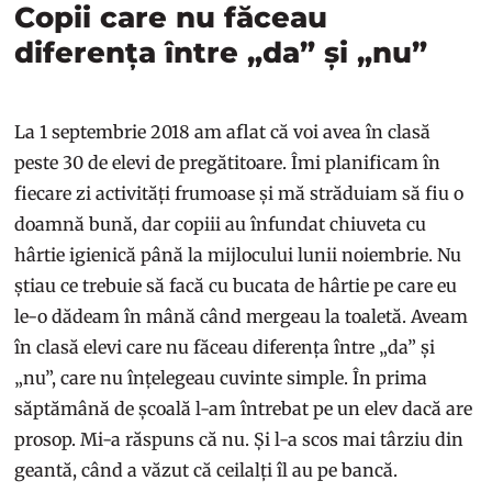
Copii care nu făceau
diferența între „da” și „nu”
La 1 septembrie 2018 am aflat că voi avea în clasă
peste 30 de elevi de pregătitoare. Îmi planificam în
fiecare zi activități frumoase și mă străduiam să fiu o
doamnă bună, dar copiii au înfundat chiuveta cu
hârtie igienică până la mijlocului lunii noiembrie. Nu
știau ce trebuie să facă cu bucata de hârtie pe care eu
le-o dădeam în mână când mergeau la toaletă. Aveam
în clasă elevi care nu făceau diferența între „da” și
„nu”, care nu înțelegeau cuvinte simple. În prima
săptămână de școală l-am întrebat pe un elev dacă are
prosop. Mi-a răspuns că nu. Și l-a scos mai târziu din
geantă, când a văzut că ceilalți îl au pe bancă.