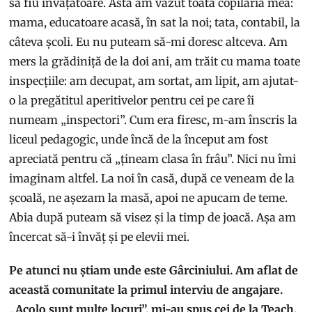
să fiu învățătoare. Asta am văzut toată copilăria mea:
mama, educatoare acasă, în sat la noi; tata, contabil, la
câteva școli. Eu nu puteam să-mi doresc altceva. Am
mers la grădiniță de la doi ani, am trăit cu mama toate
inspecțiile: am decupat, am sortat, am lipit, am ajutat-
o la pregătitul aperitivelor pentru cei pe care îi
numeam „inspectori”. Cum era firesc, m-am înscris la
liceul pedagogic, unde încă de la început am fost
apreciată pentru că „țineam clasa în frâu”. Nici nu îmi
imaginam altfel. La noi în casă, după ce veneam de la
școală, ne așezam la masă, apoi ne apucam de teme.
Abia după puteam să visez și la timp de joacă. Așa am
încercat să-i învăț și pe elevii mei.
Pe atunci nu știam unde este Gârciniului. Am aflat de
această comunitate la primul interviu de angajare.
„Acolo sunt multe locuri”, mi-au spus cei de la Teach,