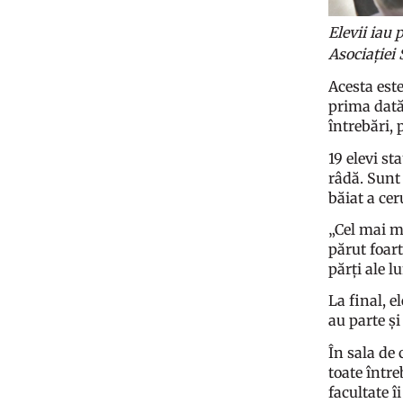
Elevii iau
Asociației 
Acesta este
prima dată 
întrebări, 
19 elevi st
râdă. Sunt 
băiat a cer
„Cel mai m
părut foart
părți ale l
La final, e
au parte și
În sala de 
toate între
facultate î