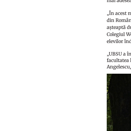
mai adesea
„În acest 
din Români
așteaptă d
Colegiul We
elevilor în
„UBSU a în
facultatea 
Angelescu,