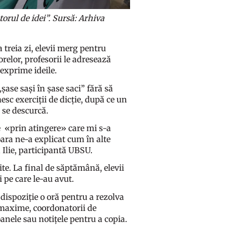
orul de idei”. Sursă: Arhiva
a treia zi, elevii merg pentru
orelor, profesorii le adresează
 exprime ideile.
șase sași în șase saci” fără să
esc exerciții de dicție, după ce un
m se descurcă.
 «prin atingere» care mi s-a
oara ne-a explicat cum în alte
a Ilie, participantă UBSU.
dite. La final de săptămână, elevii
i pe care le-au avut.
a dispoziție o oră pentru a rezolva
e maxime, coordonatorii de
oanele sau notițele pentru a copia.