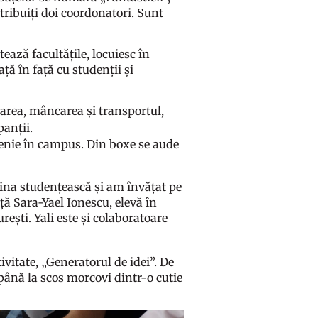
 atribuiți doi coordonatori. Sunt
ează facultățile, locuiesc în
ță în față cu studenții și
zarea, mâncarea și transportul,
panții.
ățenie în campus. Din boxe se aude
tina studențească și am învățat pe
ță Sara-Yael Ionescu, elevă în
ești. Yali este și colaboratoare
ivitate, „Generatorul de idei”. De
 până la scos morcovi dintr-o cutie