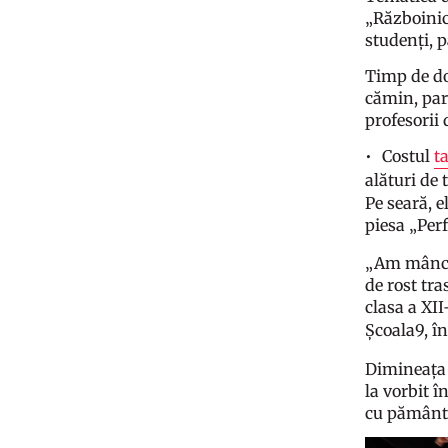
„Războinici
studenți, p
Timp de dou
cămin, part
profesorii
Costul
t
alături de 
Pe seară, 
piesa „Perf
„Am mâncat
de rost tra
clasa a XII
Școala9, î
Dimineața l
la vorbit î
cu pământ, 