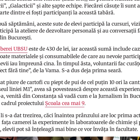
i”, „Galacticii” și alte șapte echipe. Fiecărei căsuțe îi sunt
arte dintre ei foști participanți la această tabără.
ă săptămâni, aceste sute de elevi participă la cursuri, vizit
icipă la ateliere de dezvoltare personală și au conversații fa
 din București.
aberei UBSU
este de 430 de lei, iar această sumă include ca
toate materialele și consumabilele de care au nevoie partici
elevii iau împreună cina. În timpul ăsta, voluntarii fac cur
ect fără tine”, de la Vama. S-a dus deja prima seară.
 piure de cartofi cu piept de pui de cel puțin 10 ori la can
seul liniei M1”, avea să povestească despre această experien
-a, venită din Constanța să vadă cum e la Jurnalism în Bucur
n cadrul proiectului
Școala cea mai 9
.
i s-a dat trezirea, căci înaintea prânzului are loc prima act
n fața camerei la experimente în laboratoarele de chimie și
elevii pot să înțeleagă mai bine ce vor învăța în facultate.