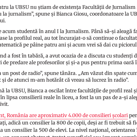
ntru la UBSU nu știam de existența Facultății de Jurnalism 
 la jurnalism”, spune și Bianca Giosu, coordonatoare la UB
ui.
 acum studentă în anul I la Jurnalism. Până să-și aleagă fac
se la profilul real, au tot încurajat-o să continue o faculta
ematică pe pâine patru ani și acum vrei să dai cu piciorul
nd a fost în tabără, a avut ocazia de a discuta cu studenți d
 de predare ale profesorilor și și-a pus pentru prima oară î
a un post de radio”, spune tânăra. „Am văzut din spate cum
t și de atunci m-am hotărât că vreau să lucrez în radio”.
ă la UBSU, Bianca a oscilat între facultățile de profil real 
, în lipsa consilierii reale în liceu, a fost la un pas de a-și 
ivit.
nt, România are aproximativ 4.000 de consilieri școlari
pen
ți, adică un consilier la 800 de copii, deși ar fi trebuit să 
a un consilier la 500 de elevi. La nivel național, orientarea în