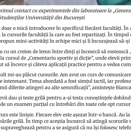
 primul contact cu experimentele din laboratoare la „Generat
Studenților Universității din București
 doar o mică introducere în specificul fiecărei facultăți. În 
la cursurile facultății la care au fost repartizați. În timpul 
propun mini-activități în echipe mici și îi încurajează să-și
au cu un creion de lemn între dinți și încearcă să rostească „
la cursul de „Comentariu sportiv și dicție”, unde elevii prim
ut să încerce și câteva aplicații practice pentru a vedea cu
ult mi-au plăcut cursurile. Am avut un curs de comunicare
e interesant. Tema abordată a fost simțul tactil, iar profes
umii diferite atingeri au alte semnificații”, amintește Bianc
levii dau și teste grilă pentru a-și testa cunoștințele dobân
 de un examen parțial cu întrebări din toate cele opt cursur
curs este liniște. Fiecare elev este așezat într-o bancă. Au l
bările grilă. În timp ce aceștia încearcă să atingă scoruril
i supraveghează pentru a se asigură că nu își folosesc telef