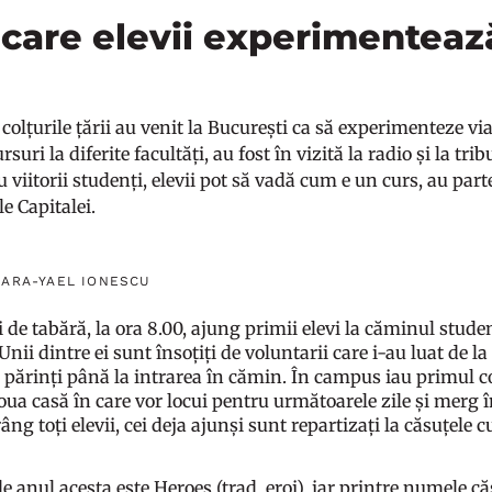
 care elevii experimenteaz
 colțurile țării au venit la București ca să experimenteze vi
suri la diferite facultăți, au fost în vizită la radio și la 
viitorii studenți, elevii pot să vadă cum e un curs, au part
le Capitalei.
SARA-YAEL IONESCU
i de tabără, la ora 8.00, ajung primii elevi la căminul stu
Unii dintre ei sunt însoțiți de voluntarii care i-au luat de l
 părinți până la intrarea în cămin. În campus iau primul co
oua casă în care vor locui pentru următoarele zile și merg
âng toți elevii, cei deja ajunși sunt repartizați la căsuțele 
 anul acesta este Heroes (trad. eroi), iar printre numele c