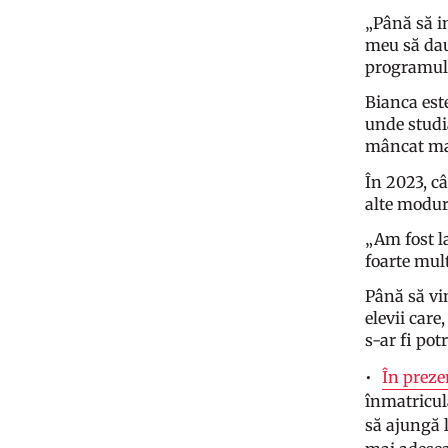
„Până să i
meu să dau
programul
Bianca este
unde studia
mâncat mat
În 2023, câ
alte moduri
„Am fost l
foarte mul
Până să vin
elevii care
s-ar fi potr
În preze
înmatricula
să ajungă l