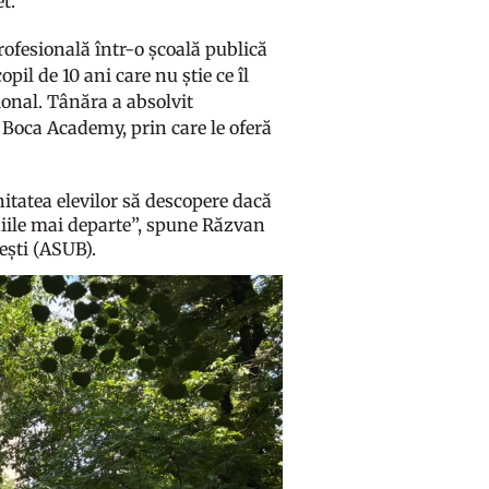
t.
rofesională într-o școală publică
il de 10 ani care nu știe ce îl
ional. Tânăra a absolvit
a Boca Academy, prin care le oferă
itatea elevilor să descopere dacă
udiile mai departe”, spune Răzvan
rești (ASUB).