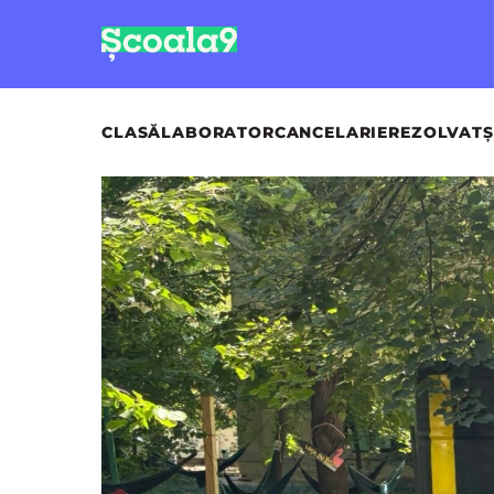
CLASĂ
LABORATOR
CANCELARIE
REZOLVAT
Ș