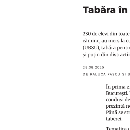
Tabăra în
230 de elevi din toate
cămine, au mers la cur
(UBSU), tabăra pentru 
și puțin din distracții
28.08.2025
DE RALUCA PASCU ȘI 
În prima z
București. 
conduși de
prezintă n
Până se str
taberei.
Tematica de