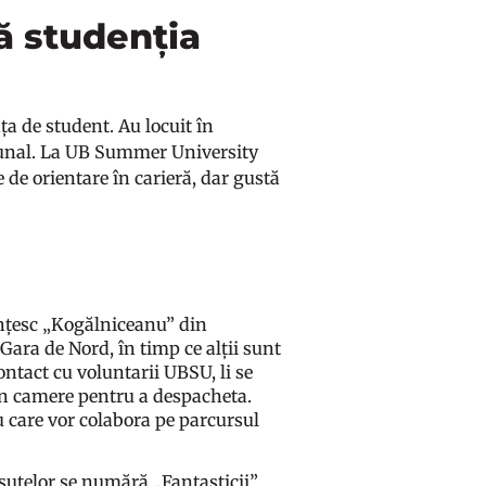
ă studenția
ața de student. Au locuit în
tribunal. La UB Summer University
e de orientare în carieră, dar gustă
dențesc „Kogălniceanu” din
a Gara de Nord, în timp ce alții sunt
ntact cu voluntarii UBSU, li se
 în camere pentru a despacheta.
cu care vor colabora pe parcursul
ăsuțelor se numără „Fantasticii”,