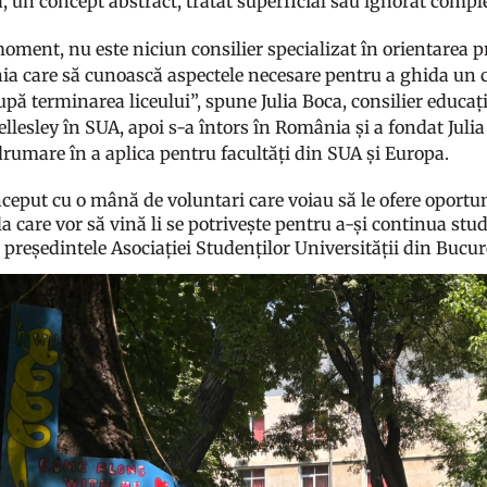
, un concept abstract, tratat superficial sau ignorat comple
moment, nu este niciun consilier specializat în orientarea p
a care să cunoască aspectele necesare pentru a ghida un cop
upă terminarea liceului”, spune Julia Boca, consilier educaț
llesley în SUA, apoi s-a întors în România și a fondat Juli
drumare în a aplica pentru facultăți din SUA și Europa.
ceput cu o mână de voluntari care voiau să le ofere oportun
la care vor să vină li se potrivește pentru a-și continua st
 președintele Asociației Studenților Universității din Bucu