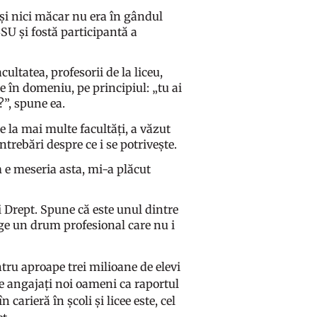
și nici măcar nu era în gândul
SU și fostă participantă a
ultatea, profesorii de la liceu,
te în domeniu, pe principiul: „tu ai
?”, spune ea.
e la mai multe facultăți, a văzut
ntrebări despre ce i se potrivește.
 e meseria asta, mi-a plăcut
și Drept. Spune că este unul dintre
alege un drum profesional care nu i
tru aproape trei milioane de elevi
fie angajați noi oameni ca raportul
 carieră în școli și licee este, cel