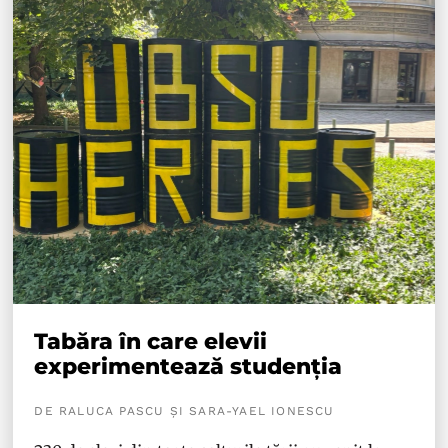
Tabăra în care elevii
experimentează studenția
DE RALUCA PASCU ȘI SARA-YAEL IONESCU