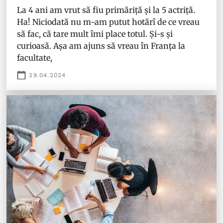
La 4 ani am vrut să fiu primăriță și la 5 actriță.
Ha! Niciodată nu m-am putut hotărî de ce vreau
să fac, că tare mult îmi place totul. Și-s și
curioasă. Așa am ajuns să vreau în Franța la
facultate,
29.04.2024