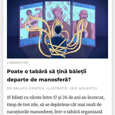
LABORATOR
Poate o tabără să țină băieții
departe de manosferă?
DE RALUCA CRISTEA, ILUSTRAȚIE: IRIS GOLGOȚIU
15 băieți cu vârste între 17 și 26 de ani au încercat,
timp de trei zile, să se depărteze cât mai mult de
narațiunile manosferei, într-o tabără organizată