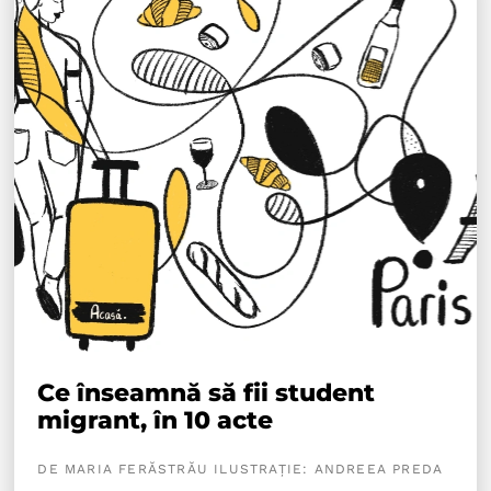
Ce înseamnă să fii student
migrant, în 10 acte
DE MARIA FERĂSTRĂU ILUSTRAȚIE: ANDREEA PREDA