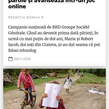
parole și avansează într-un joc
online
REDACȚIA ȘCOALA 9
Campanie susținută de BRD Groupe Société
Générale. Când au devenit prima dată părinți, în
urmă cu mai puțin de doi ani, Maria și Robert
Iacob, doi soți din Craiova, și-au dat seama că pot
folosi tehnolog
29.11.2023