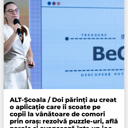
ALT-Școala / Doi părinți au creat
o aplicație care îi scoate pe
copii la vânătoare de comori
prin oraș: rezolvă puzzle-uri, află