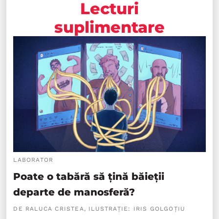
Lecturi
suplimentare
LABORATOR
Poate o tabără să țină băieții
departe de manosferă?
DE RALUCA CRISTEA, ILUSTRAȚIE: IRIS GOLGOȚIU