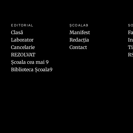
EDITORIAL
ȘCOALA9
SO
Clasă
Manifest
F
Laborator
Redacția
I
Cancelarie
Contact
T
REZOLVAT
R
Școala cea mai 9
Biblioteca Școala9