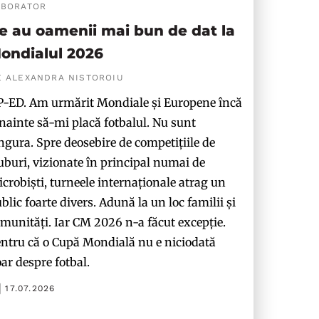
ABORATOR
e au oamenii mai bun de dat la
ondialul 2026
E ALEXANDRA NISTOROIU
-ED. Am urmărit Mondiale și Europene încă
nainte să-mi placă fotbalul. Nu sunt
ngura. Spre deosebire de competițiile de
uburi, vizionate în principal numai de
crobiști, turneele internaționale atrag un
blic foarte divers. Adună la un loc familii și
munități. Iar CM 2026 n-a făcut excepție.
ntru că o Cupă Mondială nu e niciodată
ar despre fotbal.
17.07.2026