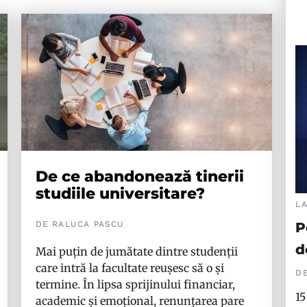
De ce abandonează tinerii
studiile universitare?
L
DE RALUCA PASCU
P
d
Mai puțin de jumătate dintre studenții
care intră la facultate reușesc să o și
DE
termine. În lipsa sprijinului financiar,
15
academic și emoțional, renunțarea pare