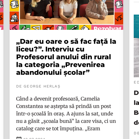
„Dar eu oare o să fac față la
liceu?”. Interviu cu
Profesorul anului din rural
la categoria „Prevenirea
abandonului școlar”
E
DE GEORGE HERLAȘ
D
Când a devenit profesoară, Camelia
l
Constantea se aștepta să prindă un post
B
într-o școală în oraș. A ajuns la sat, unde
nu a găsit „școala bună” la care visa, ci un
d
catalog care se tot împuțina. „Eram
D