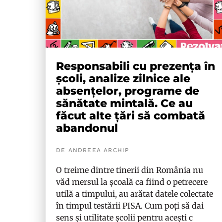
Responsabili cu prezența în
școli, analize zilnice ale
absențelor, programe de
sănătate mintală. Ce au
făcut alte țări să combată
abandonul
DE ANDREEA ARCHIP
O treime dintre tinerii din România nu
văd mersul la școală ca fiind o petrecere
utilă a timpului, au arătat datele colectate
în timpul testării PISA. Cum poți să dai
sens și utilitate școlii pentru acești c