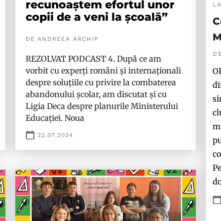
recunoaștem efortul unor
L
copii de a veni la școală”
C
M
DE ANDREEA ARCHIP
D
REZOLVAT PODCAST 4. După ce am
vorbit cu experți români și internaționali
OP
despre soluțiile cu privire la combaterea
di
abandonului școlar, am discutat și cu
si
Ligia Deca despre planurile Ministerului
cl
Educației. Noua
mi
22.07.2024
pu
co
Pe
do