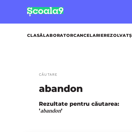
CLASĂ
LABORATOR
CANCELARIE
REZOLVAT
Ș
CĂUTARE
abandon
Rezultate pentru căutarea:
'
'
abandon