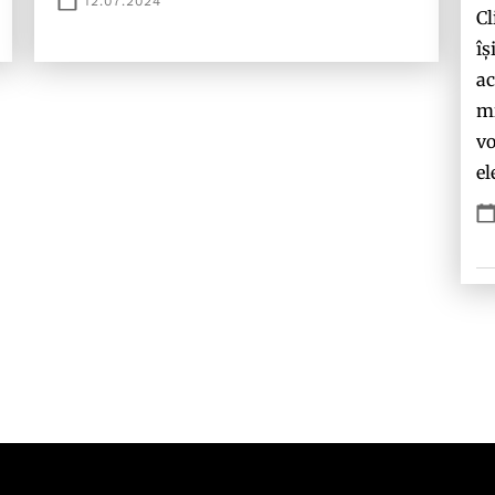
12.07.2024
Cl
îș
ac
mi
vo
el