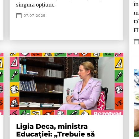
în
singura opțiune.
ma
07.07.2025
ta
F
Ligia Deca, ministra
Educației: „Trebuie să