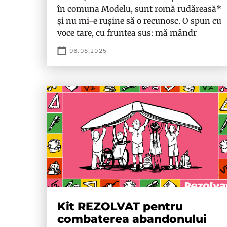
în comuna Modelu, sunt romă rudăreasă*
și nu mi-e rușine să o recunosc. O spun cu
voce tare, cu fruntea sus: mă mândr
06.08.2025
Kit REZOLVAT pentru
combaterea abandonului