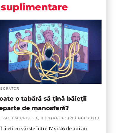
suplimentare
ABORATOR
oate o tabără să țină băieții
eparte de manosferă?
 RALUCA CRISTEA, ILUSTRAȚIE: IRIS GOLGOȚIU
 băieți cu vârste între 17 și 26 de ani au