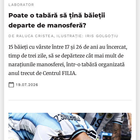
LABORATOR
Poate o tabără să țină băieții
departe de manosferă?
DE RALUCA CRISTEA, ILUSTRAȚIE: IRIS GOLGOȚIU
15 băieți cu vârste între 17 și 26 de ani au încercat,
timp de trei zile, să se depărteze cât mai mult de
narațiunile manosferei, într-o tabără organizată
anul trecut de Centrul FILIA.
19.07.2026