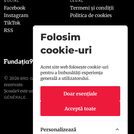
SOCIAL
LEGAL
Facebook
Termeni și condiții
Instagram
Politica de cookies
TikTok
RSS
Folosim
cookie-uri
Acest site web folosește cookie-uri
pentru a îmbunătăți experiența
© 2026
, toate drepturile
generală a utilizatorului.
BRD GROUPE SOCIÉTÉ GÉNÉRALE
rezervate.
Școala9 este un proiect susținut de
BRD GROUPE SOCIÉTÉ
Doar esențiale
.
GÉNÉRALE
Acceptă toate
Personalizează