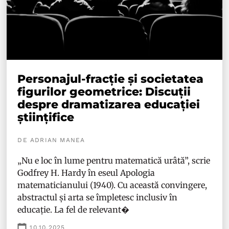
Personajul-fracție și societatea
figurilor geometrice: Discuții
despre dramatizarea educației
științifice
DE ADRIAN MANEA
„Nu e loc în lume pentru matematică urâtă”, scrie
Godfrey H. Hardy în eseul Apologia
matematicianului (1940). Cu această convingere,
abstractul și arta se împletesc inclusiv în
educație. La fel de relevant�
10.10.2025