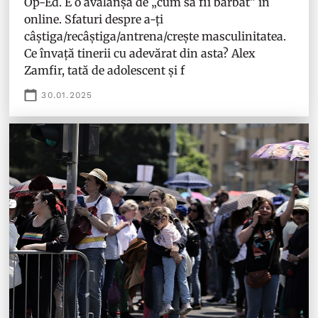
Op-Ed. E o avalanșă de „cum să fii bărbat” în
online. Sfaturi despre a-ți
câștiga/recâștiga/antrena/crește masculinitatea.
Ce învață tinerii cu adevărat din asta? Alex
Zamfir, tată de adolescent și f
30.01.2025