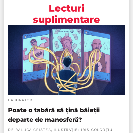
Lecturi
suplimentare
LABORATOR
Poate o tabără să țină băieții
departe de manosferă?
DE RALUCA CRISTEA, ILUSTRAȚIE: IRIS GOLGOȚIU