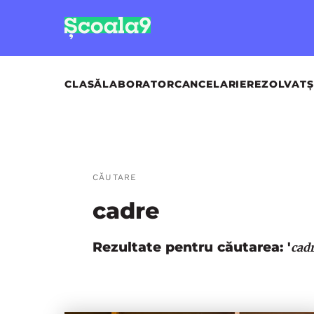
CLASĂ
LABORATOR
CANCELARIE
REZOLVAT
Ș
CĂUTARE
cadre
Rezultate pentru căutarea: '
cad