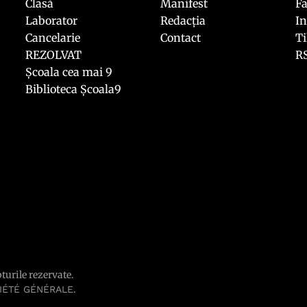
Clasă
Manifest
F
Laborator
Redacția
I
Cancelarie
Contact
T
REZOLVAT
R
Școala cea mai 9
Biblioteca Școala9
pturile rezervate.
.
IÉTÉ GÉNÉRALE