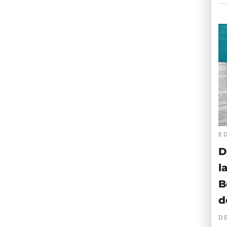
E
D
l
B
d
D