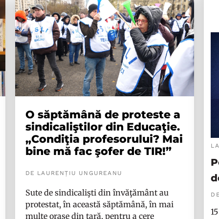
O săptămână de proteste a
sindicaliştilor din Educaţie.
„Condiţia profesorului? Mai
L
bine mă fac şofer de TIR!”
P
DE LAURENȚIU UNGUREANU
d
Sute de sindicalişti din învăţământ au
DE
protestat, în această săptămână, în mai
15
multe oraşe din ţară, pentru a cere