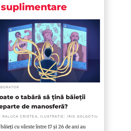
suplimentare
ABORATOR
oate o tabără să țină băieții
eparte de manosferă?
 RALUCA CRISTEA, ILUSTRAȚIE: IRIS GOLGOȚIU
 băieți cu vârste între 17 și 26 de ani au