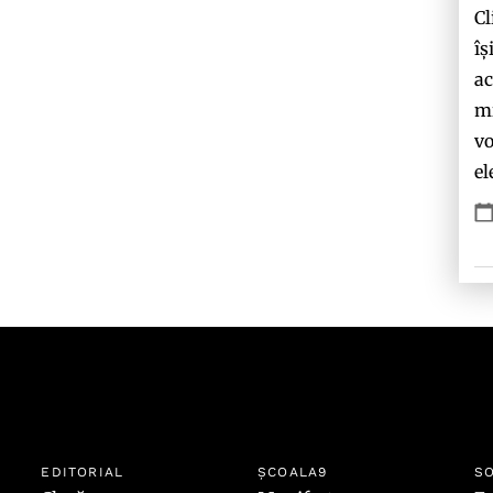
Cl
îș
ac
mi
vo
el
EDITORIAL
ȘCOALA9
SO