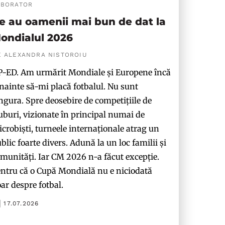
ABORATOR
e au oamenii mai bun de dat la
ondialul 2026
E ALEXANDRA NISTOROIU
-ED. Am urmărit Mondiale și Europene încă
nainte să-mi placă fotbalul. Nu sunt
ngura. Spre deosebire de competițiile de
uburi, vizionate în principal numai de
crobiști, turneele internaționale atrag un
blic foarte divers. Adună la un loc familii și
munități. Iar CM 2026 n-a făcut excepție.
ntru că o Cupă Mondială nu e niciodată
ar despre fotbal.
17.07.2026