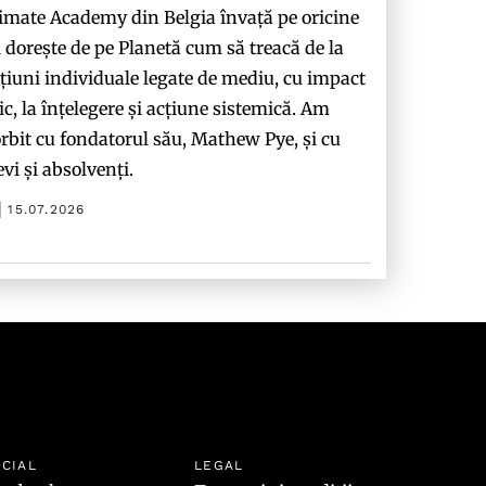
imate Academy din Belgia învață pe oricine
i dorește de pe Planetă cum să treacă de la
țiuni individuale legate de mediu, cu impact
c, la înțelegere și acțiune sistemică. Am
rbit cu fondatorul său, Mathew Pye, și cu
evi și absolvenți.
15.07.2026
CIAL
LEGAL