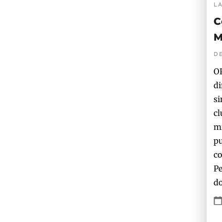
L
C
M
D
OP
di
si
cl
mi
pu
co
Pe
do