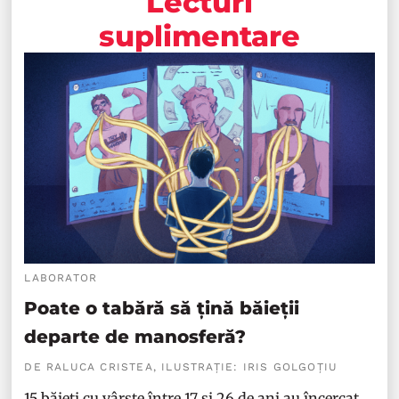
Lecturi
suplimentare
LABORATOR
Poate o tabără să țină băieții
departe de manosferă?
DE RALUCA CRISTEA, ILUSTRAȚIE: IRIS GOLGOȚIU
15 băieți cu vârste între 17 și 26 de ani au încercat,