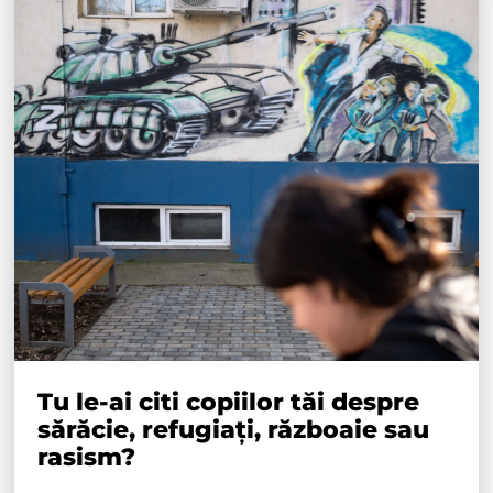
Tu le-ai citi copiilor tăi despre
sărăcie, refugiați, războaie sau
rasism?