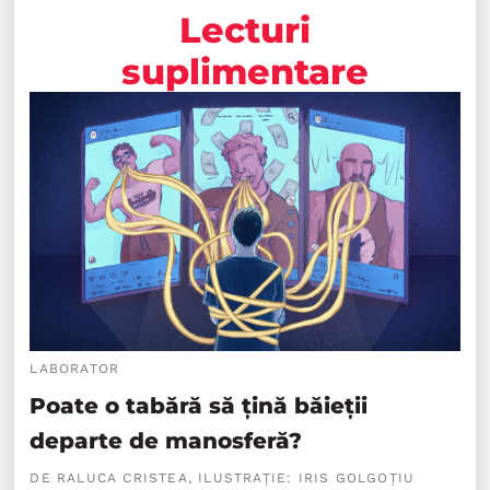
Lecturi
suplimentare
LABORATOR
Poate o tabără să țină băieții
departe de manosferă?
DE RALUCA CRISTEA, ILUSTRAȚIE: IRIS GOLGOȚIU