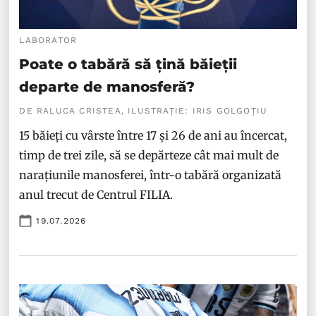
LABORATOR
Poate o tabără să țină băieții
departe de manosferă?
DE RALUCA CRISTEA, ILUSTRAȚIE: IRIS GOLGOȚIU
15 băieți cu vârste între 17 și 26 de ani au încercat,
timp de trei zile, să se depărteze cât mai mult de
narațiunile manosferei, într-o tabără organizată
anul trecut de Centrul FILIA.
19.07.2026