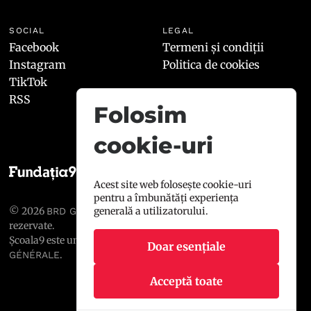
SOCIAL
LEGAL
Facebook
Termeni și condiții
Instagram
Politica de cookies
TikTok
RSS
Folosim
cookie-uri
Acest site web folosește cookie-uri
pentru a îmbunătăți experiența
© 2026
, toate drepturile
generală a utilizatorului.
BRD GROUPE SOCIÉTÉ GÉNÉRALE
rezervate.
Școala9 este un proiect susținut de
BRD GROUPE SOCIÉTÉ
Doar esențiale
.
GÉNÉRALE
Acceptă toate