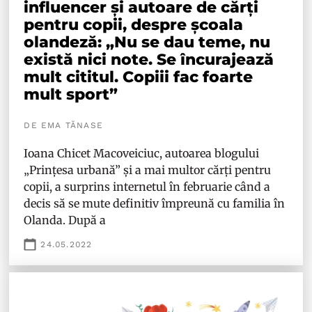
influencer și autoare de cărți
pentru copii, despre școala
olandeză: „Nu se dau teme, nu
există nici note. Se încurajează
mult cititul. Copiii fac foarte
mult sport”
DE EMA TĂNASE
Ioana Chicet Macoveiciuc, autoarea blogului
„Prințesa urbană” și a mai multor cărți pentru
copii, a surprins internetul în februarie când a
decis să se mute definitiv împreună cu familia în
Olanda. După a
24.05.2022