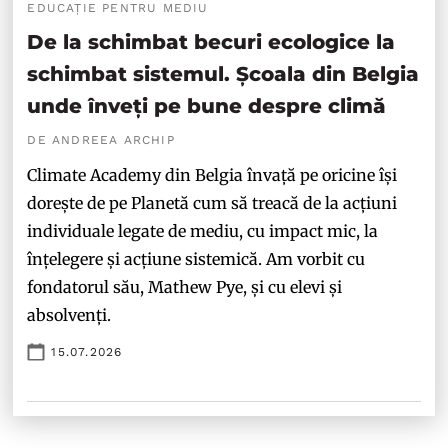
EDUCAȚIE PENTRU MEDIU
De la schimbat becuri ecologice la
schimbat sistemul. Școala din Belgia
unde înveți pe bune despre climă
DE ANDREEA ARCHIP
Climate Academy din Belgia învață pe oricine își
dorește de pe Planetă cum să treacă de la acțiuni
individuale legate de mediu, cu impact mic, la
înțelegere și acțiune sistemică. Am vorbit cu
fondatorul său, Mathew Pye, și cu elevi și
absolvenți.
15.07.2026