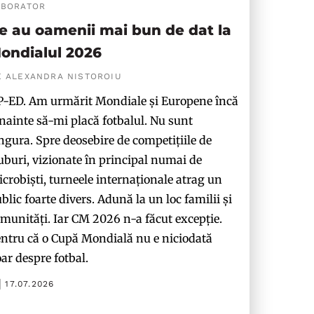
ABORATOR
e au oamenii mai bun de dat la
ondialul 2026
E ALEXANDRA NISTOROIU
-ED. Am urmărit Mondiale și Europene încă
nainte să-mi placă fotbalul. Nu sunt
ngura. Spre deosebire de competițiile de
uburi, vizionate în principal numai de
crobiști, turneele internaționale atrag un
blic foarte divers. Adună la un loc familii și
munități. Iar CM 2026 n-a făcut excepție.
ntru că o Cupă Mondială nu e niciodată
ar despre fotbal.
17.07.2026