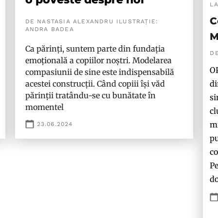
L
C
DE NASTASIA ALEXANDRU ILUSTRAȚIE:
ANDRA BADEA
M
Ca părinți, suntem parte din fundația
D
emoțională a copiilor noștri. Modelarea
OP
compasiunii de sine este indispensabilă
di
acestei construcții. Când copiii își văd
părinții tratându-se cu bunătate în
si
momentel
cl
mi
23.06.2024
pu
co
Pe
do