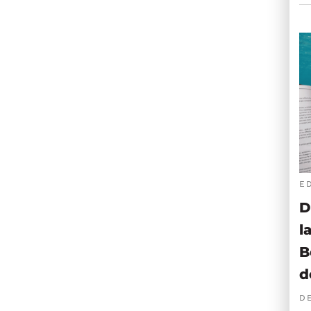
E
D
l
B
d
D