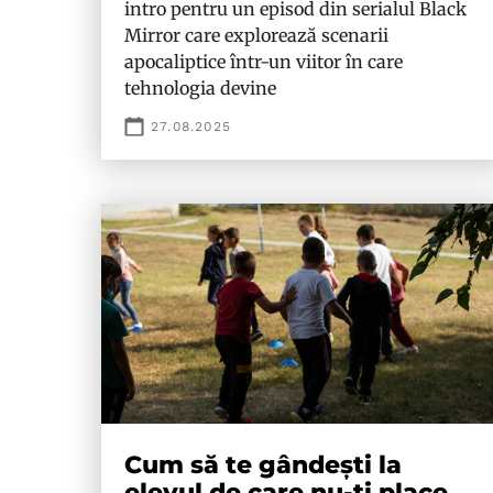
intro pentru un episod din serialul Black
Mirror care explorează scenarii
apocaliptice într-un viitor în care
tehnologia devine
27.08.2025
Cum să te gândești la
elevul de care nu-ți place