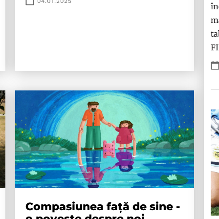
04.01.2025
în
ma
ta
F
Compasiunea față de sine -
o poveste despre noi