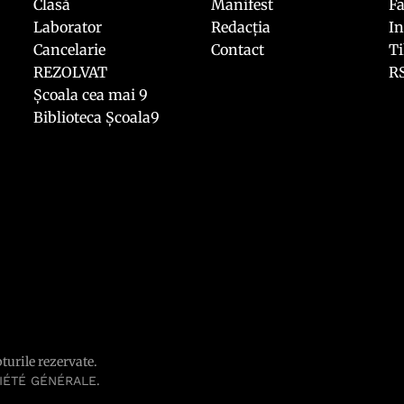
Clasă
Manifest
F
Laborator
Redacția
I
Cancelarie
Contact
T
REZOLVAT
R
Școala cea mai 9
Biblioteca Școala9
pturile rezervate.
.
IÉTÉ GÉNÉRALE