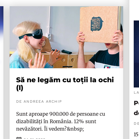
Să ne legăm cu toții la ochi
(I)
L
DE ANDREEA ARCHIP
P
d
Sunt aproape 900.000 de persoane cu
dizabilități în România. 12% sunt
DE
nevăzători. Îi vedem?&nbsp;
15