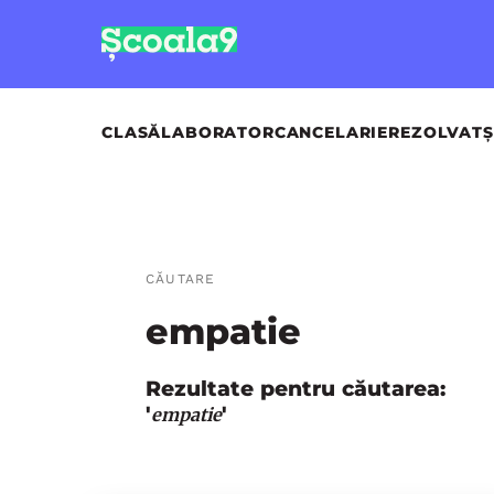
CLASĂ
LABORATOR
CANCELARIE
REZOLVAT
Ș
CĂUTARE
empatie
Rezultate pentru căutarea:
'
'
empatie