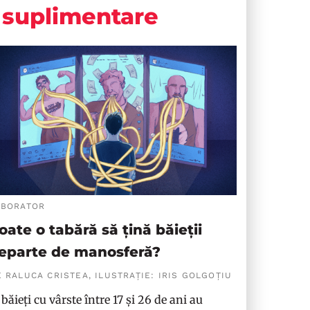
suplimentare
ABORATOR
oate o tabără să țină băieții
eparte de manosferă?
 RALUCA CRISTEA, ILUSTRAȚIE: IRIS GOLGOȚIU
 băieți cu vârste între 17 și 26 de ani au