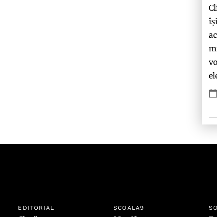
Cl
îș
ac
mi
vo
el
EDITORIAL
ȘCOALA9
SO