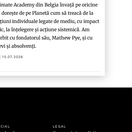
imate Academy din Belgia învață pe oricine
i dorește de pe Planetă cum să treacă de la
țiuni individuale legate de mediu, cu impact
c, la înțelegere și acțiune sistemică. Am
rbit cu fondatorul său, Mathew Pye, și cu
evi și absolvenți.
15.07.2026
CIAL
LEGAL