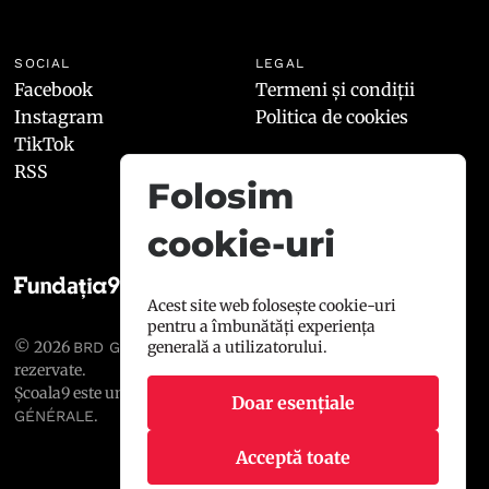
SOCIAL
LEGAL
Facebook
Termeni și condiții
Instagram
Politica de cookies
TikTok
RSS
Folosim
cookie-uri
Acest site web folosește cookie-uri
pentru a îmbunătăți experiența
© 2026
, toate drepturile
generală a utilizatorului.
BRD GROUPE SOCIÉTÉ GÉNÉRALE
rezervate.
Școala9 este un proiect susținut de
BRD GROUPE SOCIÉTÉ
Doar esențiale
.
GÉNÉRALE
Acceptă toate