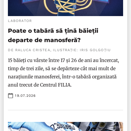
LABORATOR
Poate o tabără să țină băieții
departe de manosferă?
DE RALUCA CRISTEA, ILUSTRAȚIE: IRIS GOLGOȚIU
15 băieți cu vârste între 17 și 26 de ani au încercat,
timp de trei zile, să se depărteze cât mai mult de
narațiunile manosferei, într-o tabără organizată
anul trecut de Centrul FILIA.
19.07.2026