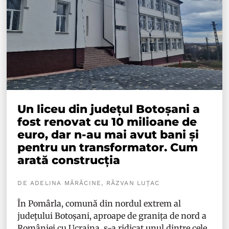
Un liceu din județul Botoșani a
fost renovat cu 10 milioane de
euro, dar n-au mai avut bani și
pentru un transformator. Cum
arată construcția
DE ADELINA MĂRĂCINE, RĂZVAN LUȚAC
În Pomârla, comună din nordul extrem al
județului Botoșani, aproape de granița de nord a
României cu Ucraina, s-a ridicat unul dintre cele