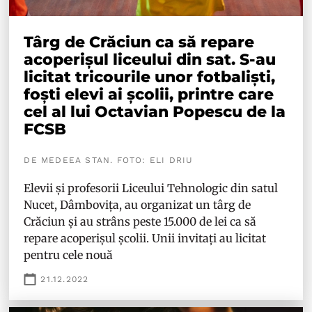
Târg de Crăciun ca să repare
acoperișul liceului din sat. S-au
licitat tricourile unor fotbaliști,
foști elevi ai școlii, printre care
cel al lui Octavian Popescu de la
FCSB
DE MEDEEA STAN. FOTO: ELI DRIU
Elevii și profesorii Liceului Tehnologic din satul
Nucet, Dâmbovița, au organizat un târg de
Crăciun și au strâns peste 15.000 de lei ca să
repare acoperișul școlii. Unii invitați au licitat
pentru cele nouă
21.12.2022