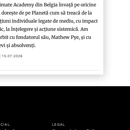
imate Academy din Belgia învață pe oricine
i dorește de pe Planetă cum să treacă de la
țiuni individuale legate de mediu, cu impact
c, la înțelegere și acțiune sistemică. Am
rbit cu fondatorul său, Mathew Pye, și cu
evi și absolvenți.
15.07.2026
CIAL
LEGAL