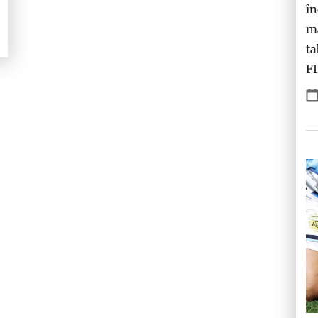
în
ma
ta
F