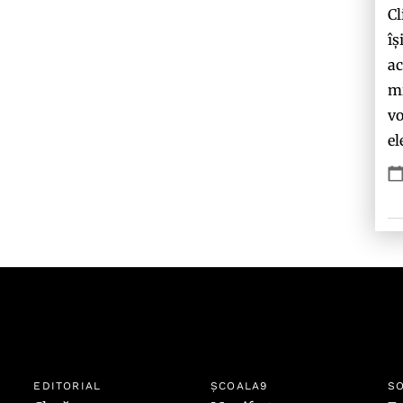
Cl
îș
ac
mi
vo
el
EDITORIAL
ȘCOALA9
SO