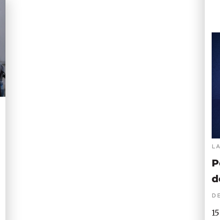
L
P
d
DE
15