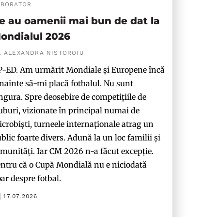
ABORATOR
e au oamenii mai bun de dat la
ondialul 2026
E ALEXANDRA NISTOROIU
-ED. Am urmărit Mondiale și Europene încă
nainte să-mi placă fotbalul. Nu sunt
ngura. Spre deosebire de competițiile de
uburi, vizionate în principal numai de
crobiști, turneele internaționale atrag un
blic foarte divers. Adună la un loc familii și
munități. Iar CM 2026 n-a făcut excepție.
ntru că o Cupă Mondială nu e niciodată
ar despre fotbal.
17.07.2026