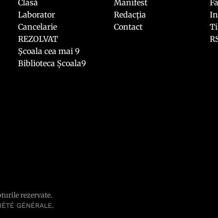
Clasă
Manifest
F
Laborator
Redacția
I
Cancelarie
Contact
T
REZOLVAT
R
Școala cea mai 9
Biblioteca Școala9
pturile rezervate.
.
IÉTÉ GÉNÉRALE