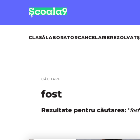
CLASĂ
LABORATOR
CANCELARIE
REZOLVAT
Ș
CĂUTARE
fost
Rezultate pentru căutarea: '
fost