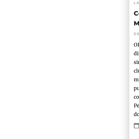
L
C
M
D
OP
di
si
cl
mi
pu
co
Pe
do