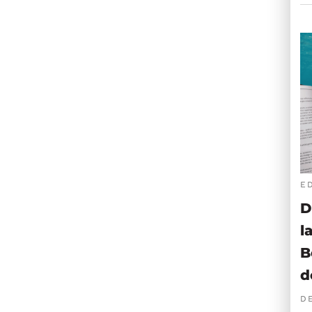
E
D
l
B
d
D