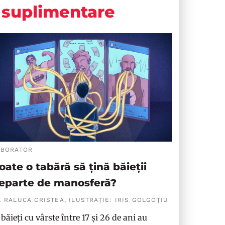
suplimentare
ABORATOR
oate o tabără să țină băieții
eparte de manosferă?
 RALUCA CRISTEA, ILUSTRAȚIE: IRIS GOLGOȚIU
 băieți cu vârste între 17 și 26 de ani au