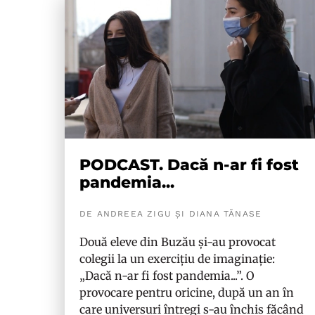
PODCAST. Dacă n-ar fi fost
pandemia...
DE ANDREEA ZIGU ȘI DIANA TĂNASE
Două eleve din Buzău și-au provocat
colegii la un exercițiu de imaginație:
„Dacă n-ar fi fost pandemia...”. O
provocare pentru oricine, după un an în
care universuri întregi s-au închis făcând