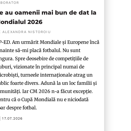
ABORATOR
e au oamenii mai bun de dat la
ondialul 2026
E ALEXANDRA NISTOROIU
-ED. Am urmărit Mondiale și Europene încă
nainte să-mi placă fotbalul. Nu sunt
ngura. Spre deosebire de competițiile de
uburi, vizionate în principal numai de
crobiști, turneele internaționale atrag un
blic foarte divers. Adună la un loc familii și
munități. Iar CM 2026 n-a făcut excepție.
ntru că o Cupă Mondială nu e niciodată
ar despre fotbal.
17.07.2026