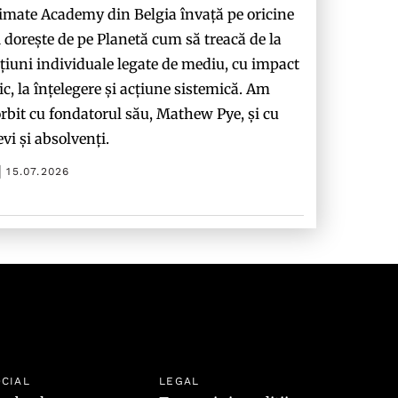
imate Academy din Belgia învață pe oricine
i dorește de pe Planetă cum să treacă de la
țiuni individuale legate de mediu, cu impact
c, la înțelegere și acțiune sistemică. Am
rbit cu fondatorul său, Mathew Pye, și cu
evi și absolvenți.
15.07.2026
CIAL
LEGAL