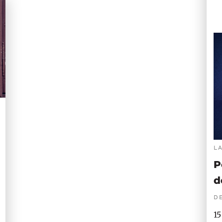
L
P
d
DE
15