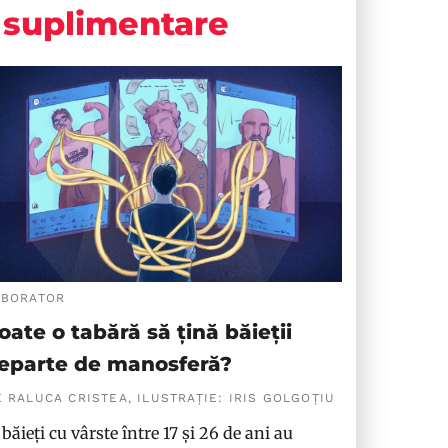
suplimentare
ABORATOR
oate o tabără să țină băieții
eparte de manosferă?
 RALUCA CRISTEA, ILUSTRAȚIE: IRIS GOLGOȚIU
 băieți cu vârste între 17 și 26 de ani au