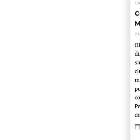
L
C
M
D
OP
di
si
cl
mi
pu
co
Pe
do