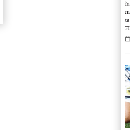
în
ma
ta
F