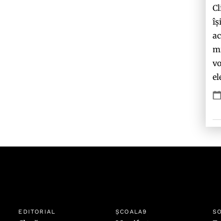
Cl
îș
ac
mi
vo
el
EDITORIAL
ȘCOALA9
SO