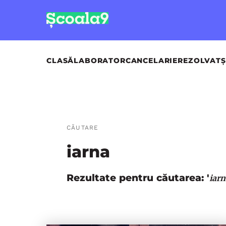
CLASĂ
LABORATOR
CANCELARIE
REZOLVAT
Ș
CĂUTARE
iarna
Rezultate pentru căutarea: '
iarn