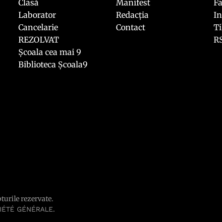
Clasă
Manifest
F
Laborator
Redacția
I
Cancelarie
Contact
T
REZOLVAT
R
Școala cea mai 9
Biblioteca Școala9
pturile rezervate.
.
IÉTÉ GÉNÉRALE