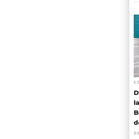
E
D
l
B
d
D