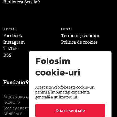
Biblioteca Școala9
SOCIAL
LEGAL
Facebook
Termeni și condiții
Instagram
Politica de cookies
TikTok
RSS
Folosim
cookie-uri
Acest site web folosește cookie-uri
pentru a îmbunătăți experiența
© 2026
, toate drepturile
generală a utilizatorului.
BRD GROUPE SOCIÉTÉ GÉNÉRALE
rezervate.
Școala9 este un proiect susținut de
BRD GROUPE SOCIÉTÉ
Doar esențiale
.
GÉNÉRALE