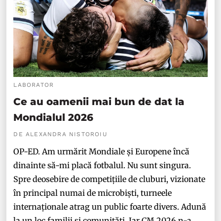
LABORATOR
Ce au oamenii mai bun de dat la
Mondialul 2026
DE ALEXANDRA NISTOROIU
OP-ED. Am urmărit Mondiale și Europene încă
dinainte să-mi placă fotbalul. Nu sunt singura.
Spre deosebire de competițiile de cluburi, vizionate
în principal numai de microbiști, turneele
internaționale atrag un public foarte divers. Adună
la un loc familii și comunități. Iar CM 2026 n-a