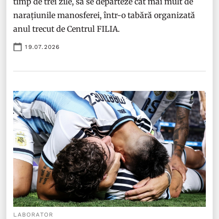
timp de trei zile, să se depărteze cât mai mult de
narațiunile manosferei, într-o tabără organizată
anul trecut de Centrul FILIA.
19.07.2026
LABORATOR