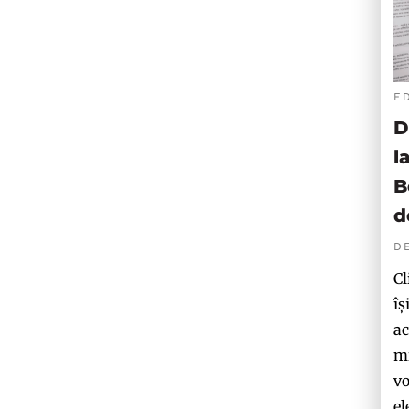
E
D
l
B
d
D
Cl
îș
ac
mi
vo
el