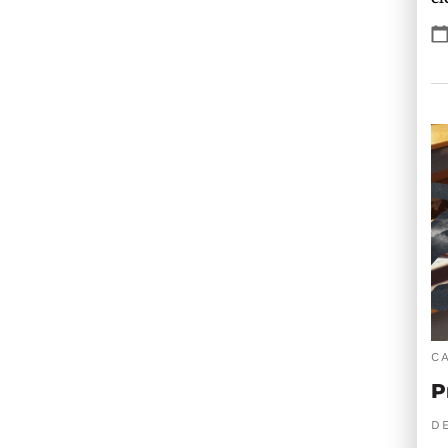
C
P
DE