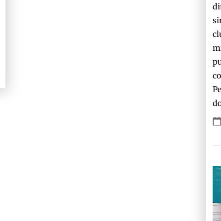
di
si
cl
mi
pu
co
Pe
do