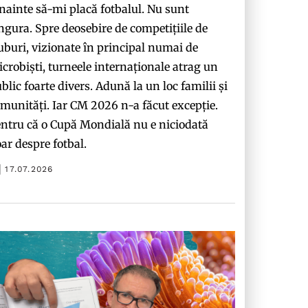
nainte să-mi placă fotbalul. Nu sunt
ngura. Spre deosebire de competițiile de
uburi, vizionate în principal numai de
crobiști, turneele internaționale atrag un
blic foarte divers. Adună la un loc familii și
munități. Iar CM 2026 n-a făcut excepție.
ntru că o Cupă Mondială nu e niciodată
ar despre fotbal.
17.07.2026