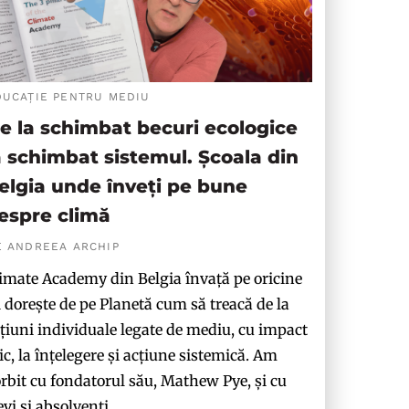
DUCAȚIE PENTRU MEDIU
e la schimbat becuri ecologice
a schimbat sistemul. Școala din
elgia unde înveți pe bune
espre climă
E ANDREEA ARCHIP
imate Academy din Belgia învață pe oricine
i dorește de pe Planetă cum să treacă de la
țiuni individuale legate de mediu, cu impact
c, la înțelegere și acțiune sistemică. Am
rbit cu fondatorul său, Mathew Pye, și cu
evi și absolvenți.