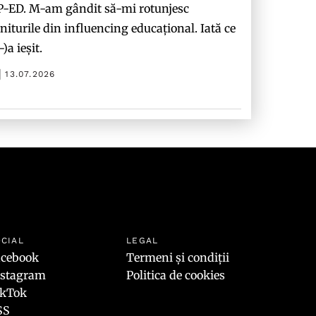
P-ED. M-am gândit să-mi rotunjesc
niturile din influencing educațional. Iată ce
-)a ieșit.
13.07.2026
CIAL
LEGAL
acebook
Termeni și condiții
nstagram
Politica de cookies
ikTok
SS