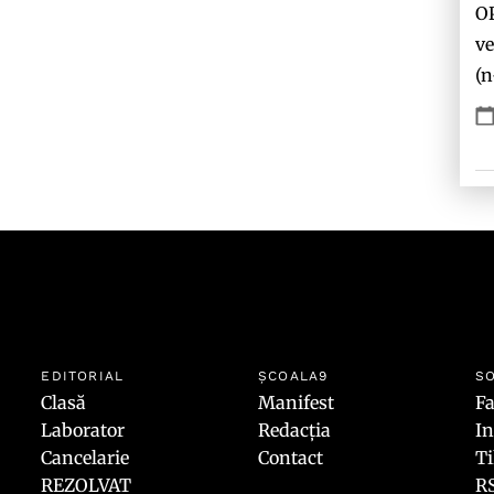
O
ve
(n
EDITORIAL
ȘCOALA9
SO
Clasă
Manifest
F
Laborator
Redacția
I
Cancelarie
Contact
T
REZOLVAT
R