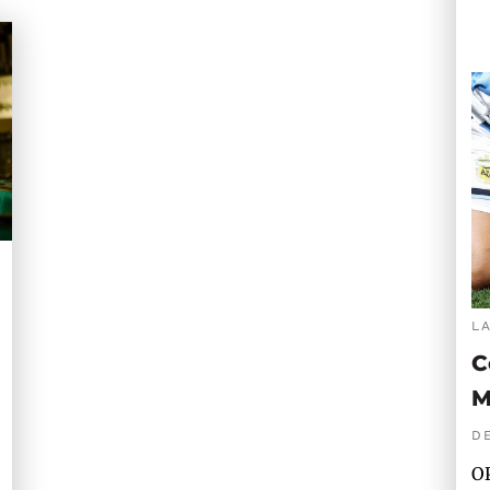
L
C
M
D
OP