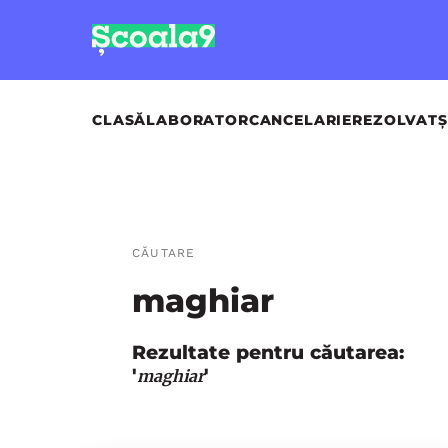
CLASĂ
LABORATOR
CANCELARIE
REZOLVAT
Ș
CĂUTARE
maghiar
Rezultate pentru căutarea:
'
'
maghiar