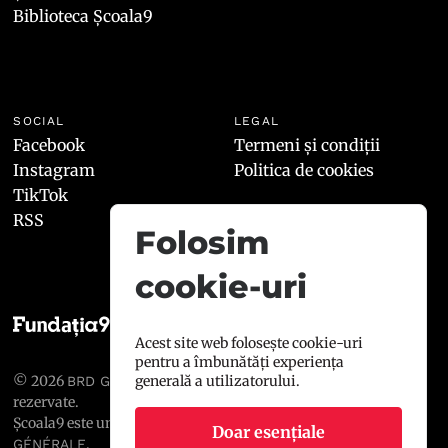
Biblioteca Școala9
SOCIAL
LEGAL
Facebook
Termeni și condiții
Instagram
Politica de cookies
TikTok
RSS
Folosim
cookie-uri
Acest site web folosește cookie-uri
pentru a îmbunătăți experiența
© 2026
, toate drepturile
generală a utilizatorului.
BRD GROUPE SOCIÉTÉ GÉNÉRALE
rezervate.
Școala9 este un proiect susținut de
BRD GROUPE SOCIÉTÉ
Doar esențiale
.
GÉNÉRALE