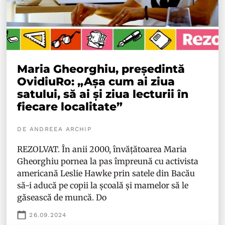
Maria Gheorghiu, președintă
OvidiuRo: „Așa cum ai ziua
satului, să ai și ziua lecturii în
fiecare localitate”
DE ANDREEA ARCHIP
REZOLVAT. În anii 2000, învățătoarea Maria
Gheorghiu pornea la pas împreună cu activista
americană Leslie Hawke prin satele din Bacău
să-i aducă pe copii la școală și mamelor să le
găsească de muncă. Do
26.09.2024