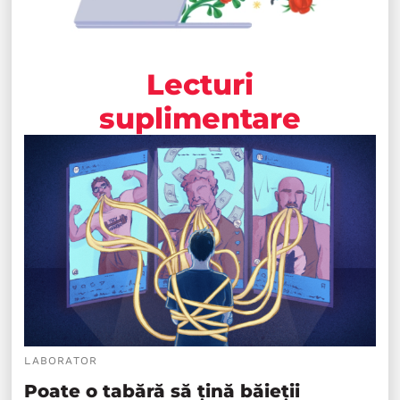
Lecturi
suplimentare
LABORATOR
Poate o tabără să țină băieții