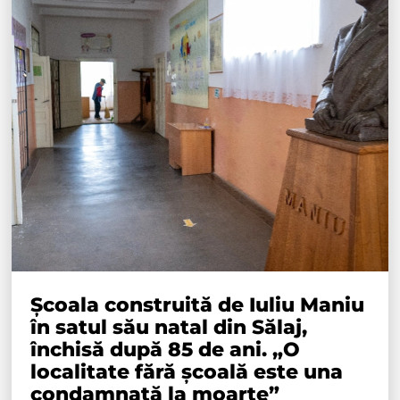
Școala construită de Iuliu Maniu
în satul său natal din Sălaj,
închisă după 85 de ani. „O
localitate fără școală este una
condamnată la moarte”