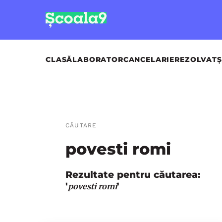
CLASĂ
LABORATOR
CANCELARIE
REZOLVAT
Ș
CĂUTARE
povesti romi
Rezultate pentru căutarea:
'
'
povesti romi