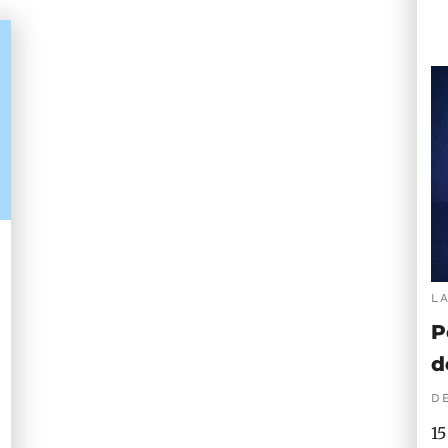
L
P
d
DE
15