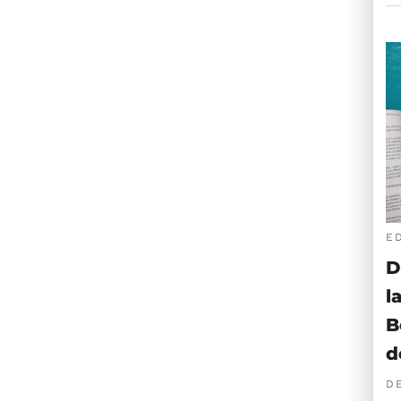
E
D
l
B
d
D