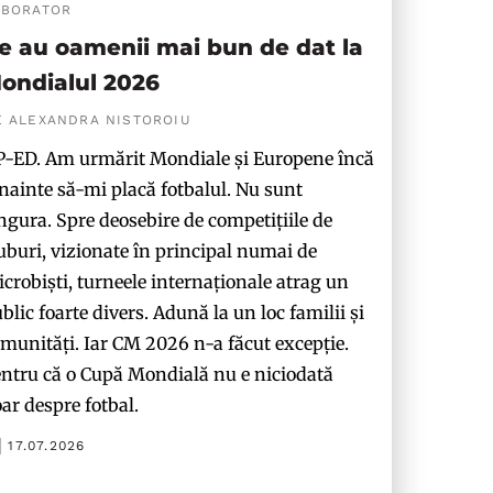
ABORATOR
e au oamenii mai bun de dat la
ondialul 2026
E ALEXANDRA NISTOROIU
-ED. Am urmărit Mondiale și Europene încă
nainte să-mi placă fotbalul. Nu sunt
ngura. Spre deosebire de competițiile de
uburi, vizionate în principal numai de
crobiști, turneele internaționale atrag un
blic foarte divers. Adună la un loc familii și
munități. Iar CM 2026 n-a făcut excepție.
ntru că o Cupă Mondială nu e niciodată
ar despre fotbal.
17.07.2026