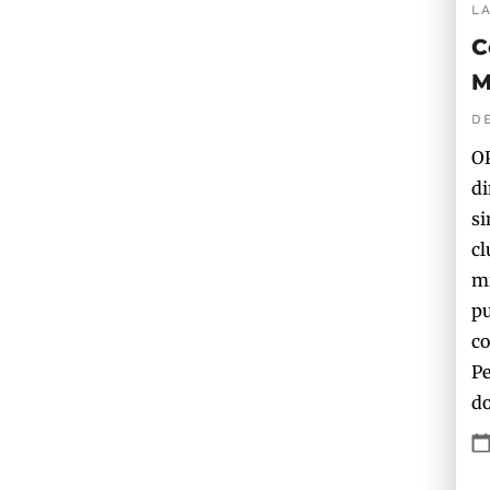
L
C
M
D
OP
di
si
cl
mi
pu
co
Pe
do