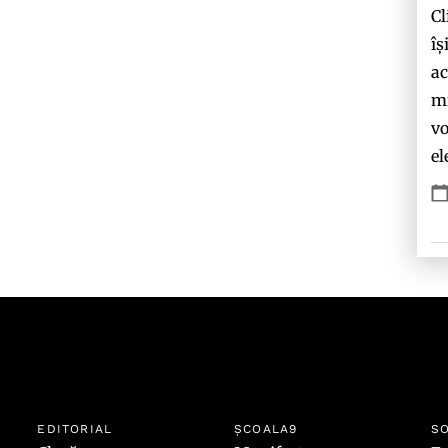
Cl
îș
ac
mi
vo
el
EDITORIAL
ȘCOALA9
SO