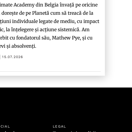
imate Academy din Belgia învață pe oricine
i dorește de pe Planetă cum să treacă de la
țiuni individuale legate de mediu, cu impact
c, la înțelegere și acțiune sistemică. Am
rbit cu fondatorul său, Mathew Pye, și cu
evi și absolvenți.
15.07.2026
CIAL
LEGAL