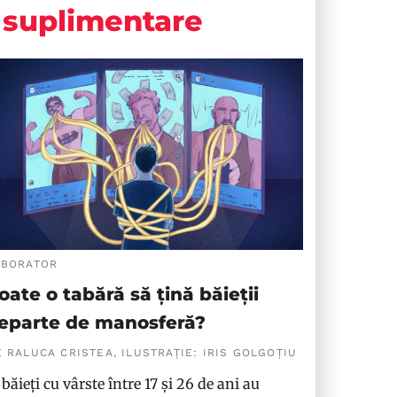
suplimentare
ABORATOR
oate o tabără să țină băieții
eparte de manosferă?
 RALUCA CRISTEA, ILUSTRAȚIE: IRIS GOLGOȚIU
 băieți cu vârste între 17 și 26 de ani au