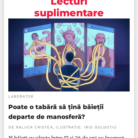
Lecturi
suplimentare
LABORATOR
Poate o tabără să țină băieții
departe de manosferă?
DE RALUCA CRISTEA, ILUSTRAȚIE: IRIS GOLGOȚIU