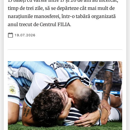
15 băieți cu vârste între 17 și 26 de ani au încercat,
timp de trei zile, să se depărteze cât mai mult de
narațiunile manosferei, într-o tabără organizată
anul trecut de Centrul FILIA.
19.07.2026