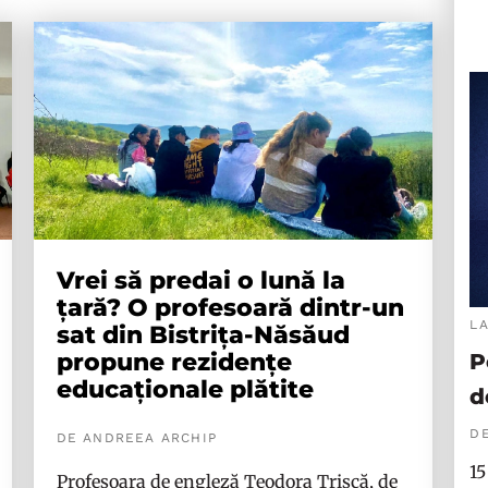
Vrei să predai o lună la
țară? O profesoară dintr-un
L
sat din Bistrița-Năsăud
propune rezidențe
P
educaționale plătite
d
DE
DE ANDREEA ARCHIP
15
Profesoara de engleză Teodora Trișcă, de