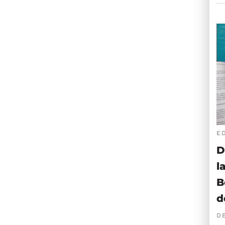
E
D
l
B
d
D