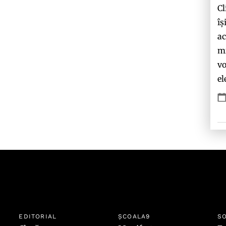
Cl
îș
ac
mi
vo
el
EDITORIAL
ȘCOALA9
SO