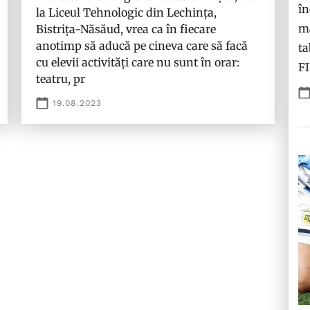
în
la Liceul Tehnologic din Lechința,
ma
Bistrița-Năsăud, vrea ca în fiecare
anotimp să aducă pe cineva care să facă
ta
cu elevii activități care nu sunt în orar:
F
teatru, pr
19.08.2023