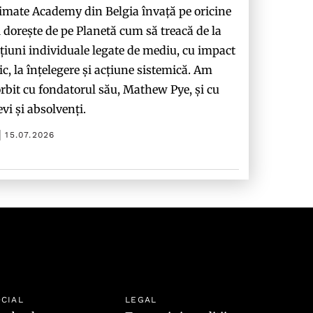
imate Academy din Belgia învață pe oricine
i dorește de pe Planetă cum să treacă de la
țiuni individuale legate de mediu, cu impact
c, la înțelegere și acțiune sistemică. Am
rbit cu fondatorul său, Mathew Pye, și cu
evi și absolvenți.
15.07.2026
CIAL
LEGAL