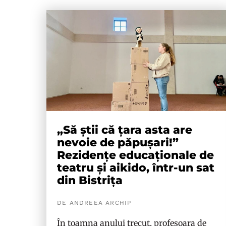
„Să știi că țara asta are
nevoie de păpușari!”
Rezidențe educaționale de
teatru și aikido, într-un sat
din Bistrița
DE ANDREEA ARCHIP
În toamna anului trecut, profesoara de