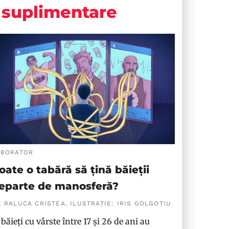
suplimentare
ABORATOR
oate o tabără să țină băieții
eparte de manosferă?
 RALUCA CRISTEA, ILUSTRAȚIE: IRIS GOLGOȚIU
 băieți cu vârste între 17 și 26 de ani au