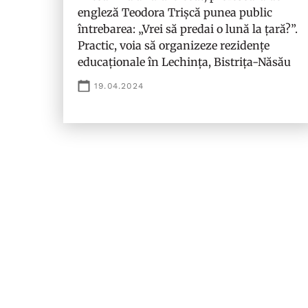
engleză Teodora Trișcă punea public
întrebarea: „Vrei să predai o lună la țară?”.
Practic, voia să organizeze rezidențe
educaționale în Lechința, Bistrița-Năsău
19.04.2024