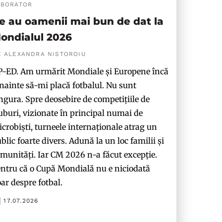
ABORATOR
e au oamenii mai bun de dat la
ondialul 2026
E ALEXANDRA NISTOROIU
-ED. Am urmărit Mondiale și Europene încă
nainte să-mi placă fotbalul. Nu sunt
ngura. Spre deosebire de competițiile de
uburi, vizionate în principal numai de
crobiști, turneele internaționale atrag un
blic foarte divers. Adună la un loc familii și
munități. Iar CM 2026 n-a făcut excepție.
ntru că o Cupă Mondială nu e niciodată
ar despre fotbal.
17.07.2026