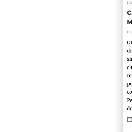
L
C
M
D
OP
di
si
cl
mi
pu
co
Pe
do