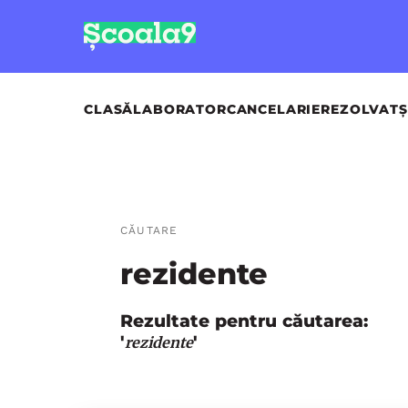
CLASĂ
LABORATOR
CANCELARIE
REZOLVAT
Ș
CĂUTARE
rezidente
Rezultate pentru căutarea:
'
'
rezidente