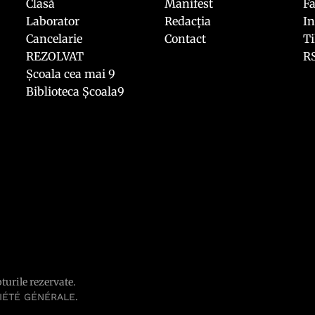
Clasă
Manifest
F
Laborator
Redacția
I
Cancelarie
Contact
T
REZOLVAT
R
Școala cea mai 9
Biblioteca Școala9
pturile rezervate.
.
IÉTÉ GÉNÉRALE