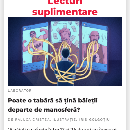
Lecturi
suplimentare
LABORATOR
Poate o tabără să țină băieții
departe de manosferă?
DE RALUCA CRISTEA, ILUSTRAȚIE: IRIS GOLGOȚIU
15 băieți cu vârste între 17 și 26 de ani au încercat,