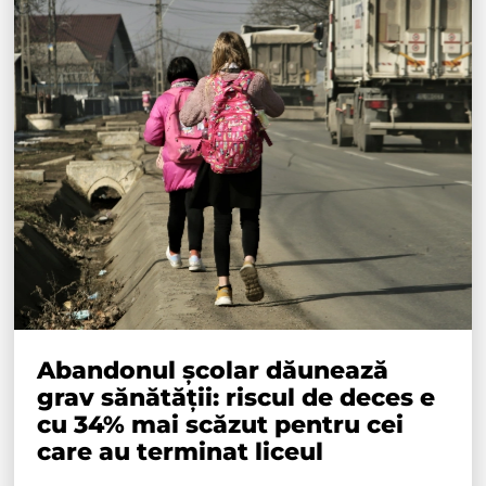
Abandonul școlar dăunează
grav sănătății: riscul de deces e
cu 34% mai scăzut pentru cei
care au terminat liceul