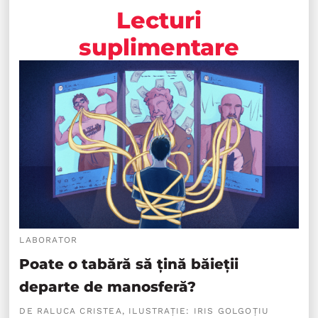
Lecturi
suplimentare
LABORATOR
Poate o tabără să țină băieții
departe de manosferă?
DE RALUCA CRISTEA, ILUSTRAȚIE: IRIS GOLGOȚIU