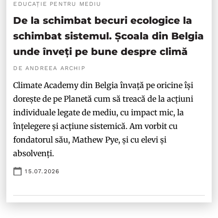
EDUCAȚIE PENTRU MEDIU
De la schimbat becuri ecologice la
schimbat sistemul. Școala din Belgia
unde înveți pe bune despre climă
DE ANDREEA ARCHIP
Climate Academy din Belgia învață pe oricine își
dorește de pe Planetă cum să treacă de la acțiuni
individuale legate de mediu, cu impact mic, la
înțelegere și acțiune sistemică. Am vorbit cu
fondatorul său, Mathew Pye, și cu elevi și
absolvenți.
15.07.2026