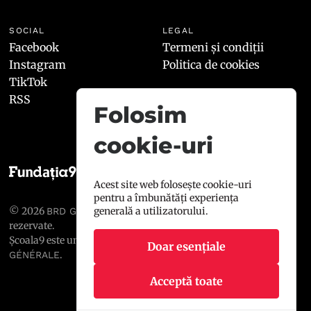
SOCIAL
LEGAL
Facebook
Termeni și condiții
Instagram
Politica de cookies
TikTok
RSS
Folosim
cookie-uri
Acest site web folosește cookie-uri
pentru a îmbunătăți experiența
© 2026
, toate drepturile
generală a utilizatorului.
BRD GROUPE SOCIÉTÉ GÉNÉRALE
rezervate.
Școala9 este un proiect susținut de
BRD GROUPE SOCIÉTÉ
Doar esențiale
.
GÉNÉRALE
Acceptă toate