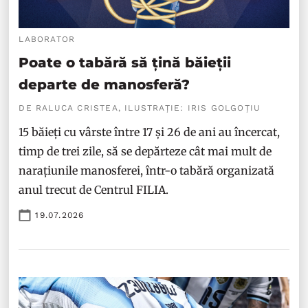
LABORATOR
Poate o tabără să țină băieții
departe de manosferă?
DE RALUCA CRISTEA, ILUSTRAȚIE: IRIS GOLGOȚIU
15 băieți cu vârste între 17 și 26 de ani au încercat,
timp de trei zile, să se depărteze cât mai mult de
narațiunile manosferei, într-o tabără organizată
anul trecut de Centrul FILIA.
19.07.2026