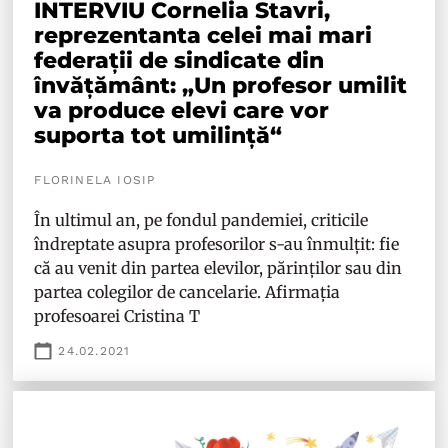
INTERVIU Cornelia Stavri,
reprezentanta celei mai mari
federații de sindicate din
învățământ: „Un profesor umilit
va produce elevi care vor
suporta tot umilință“
FLORINELA IOSIP
În ultimul an, pe fondul pandemiei, criticile
îndreptate asupra profesorilor s-au înmulțit: fie
că au venit din partea elevilor, părinților sau din
partea colegilor de cancelarie. Afirmația
profesoarei Cristina T
24.02.2021