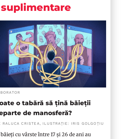
suplimentare
ABORATOR
oate o tabără să țină băieții
eparte de manosferă?
 RALUCA CRISTEA, ILUSTRAȚIE: IRIS GOLGOȚIU
 băieți cu vârste între 17 și 26 de ani au