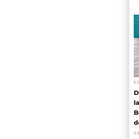
E
D
l
B
d
D