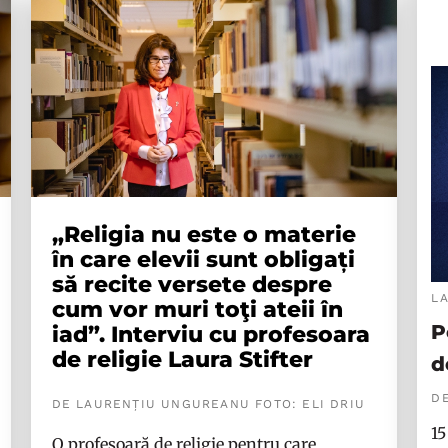
„Religia nu este o materie
în care elevii sunt obligați
să recite versete despre
L
cum vor muri toţi ateii în
P
iad”. Interviu cu profesoara
de religie Laura Stifter
d
DE
DE LAURENȚIU UNGUREANU FOTO: ELI DRIU
15
O profesoară de religie pentru care