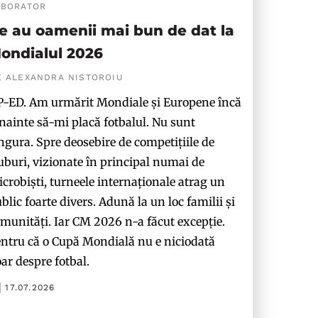
ABORATOR
e au oamenii mai bun de dat la
ondialul 2026
E ALEXANDRA NISTOROIU
-ED. Am urmărit Mondiale și Europene încă
nainte să-mi placă fotbalul. Nu sunt
ngura. Spre deosebire de competițiile de
uburi, vizionate în principal numai de
crobiști, turneele internaționale atrag un
blic foarte divers. Adună la un loc familii și
munități. Iar CM 2026 n-a făcut excepție.
ntru că o Cupă Mondială nu e niciodată
ar despre fotbal.
17.07.2026