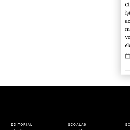
Cl
îș
ac
mi
vo
el
EDITORIAL
ȘCOALA9
SO