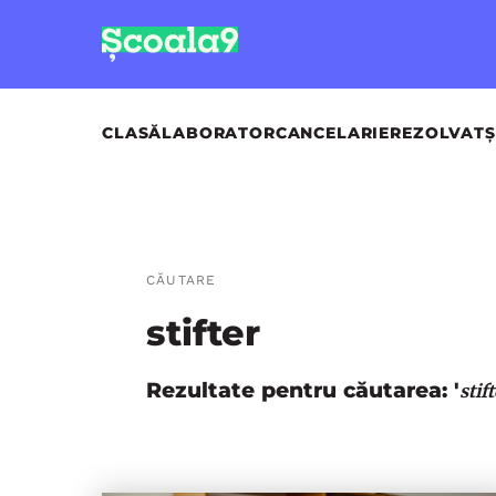
CLASĂ
LABORATOR
CANCELARIE
REZOLVAT
Ș
CĂUTARE
stifter
Rezultate pentru căutarea: '
stif