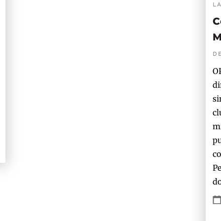
L
C
M
D
OP
di
si
cl
mi
pu
co
Pe
do