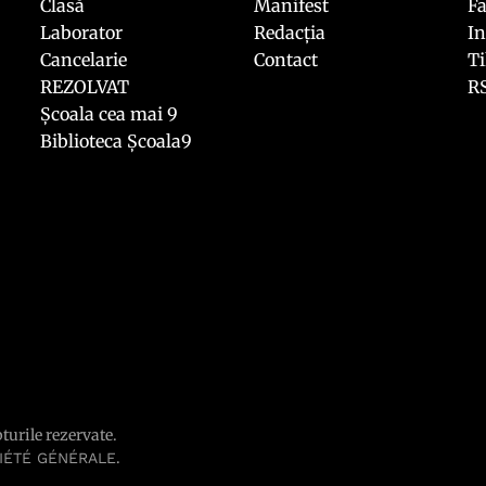
Clasă
Manifest
F
Laborator
Redacția
I
Cancelarie
Contact
T
REZOLVAT
R
Școala cea mai 9
Biblioteca Școala9
pturile rezervate.
.
IÉTÉ GÉNÉRALE