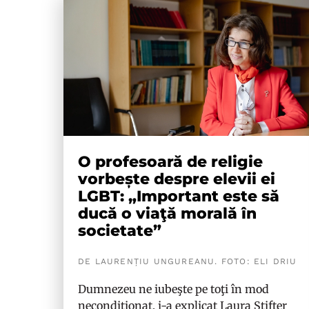
O profesoară de religie
vorbește despre elevii ei
LGBT: „Important este să
ducă o viaţă morală în
societate”
DE LAURENȚIU UNGUREANU. FOTO: ELI DRIU
Dumnezeu ne iubeşte pe toţi în mod
necondiționat, i-a explicat Laura Stifter