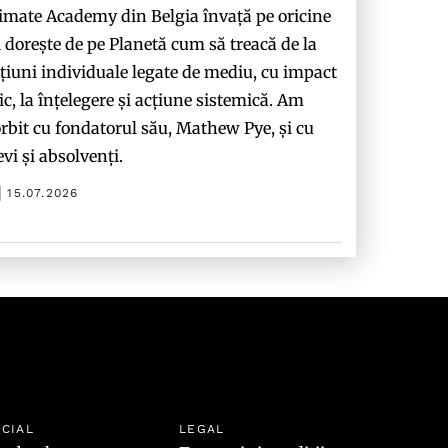
imate Academy din Belgia învață pe oricine
i dorește de pe Planetă cum să treacă de la
țiuni individuale legate de mediu, cu impact
c, la înțelegere și acțiune sistemică. Am
rbit cu fondatorul său, Mathew Pye, și cu
evi și absolvenți.
15.07.2026
CIAL
LEGAL