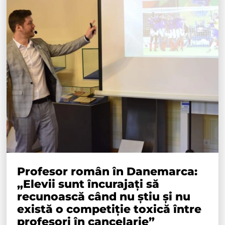
Profesor român în Danemarca:
„Elevii sunt încurajați să
recunoască când nu știu și nu
există o competiție toxică între
profesori în cancelarie”