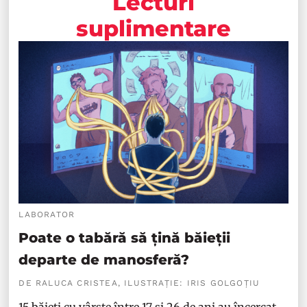
Lecturi
suplimentare
LABORATOR
Poate o tabără să țină băieții
departe de manosferă?
DE RALUCA CRISTEA, ILUSTRAȚIE: IRIS GOLGOȚIU