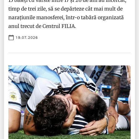
15 băieți cu vârste între 17 și 26 de ani au încercat,
timp de trei zile, să se depărteze cât mai mult de
narațiunile manosferei, într-o tabără organizată
anul trecut de Centrul FILIA.
19.07.2026