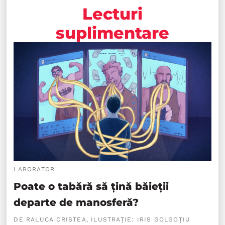
Lecturi
suplimentare
LABORATOR
Poate o tabără să țină băieții
departe de manosferă?
DE RALUCA CRISTEA, ILUSTRAȚIE: IRIS GOLGOȚIU