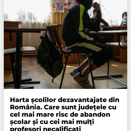
Harta școlilor dezavantajate din
România. Care sunt județele cu
cel mai mare risc de abandon
școlar și cu cei mai mulți
profesori necalificați