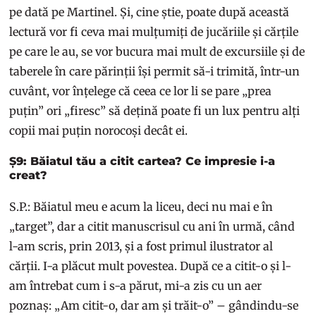
pe dată pe Martinel. Și, cine știe, poate după această
lectură vor fi ceva mai mulțumiți de jucăriile și cărțile
pe care le au, se vor bucura mai mult de excursiile și de
taberele în care părinții își permit să-i trimită, într-un
cuvânt, vor înțelege că ceea ce lor li se pare „prea
puțin” ori „firesc” să dețină poate fi un lux pentru alți
copii mai puțin norocoși decât ei.
Ș9: Băiatul tău a citit cartea? Ce impresie i-a
creat?
S.P.: Băiatul meu e acum la liceu, deci nu mai e în
„target”, dar a citit manuscrisul cu ani în urmă, când
l-am scris, prin 2013, și a fost primul ilustrator al
cărții. I-a plăcut mult povestea. După ce a citit-o și l-
am întrebat cum i s-a părut, mi-a zis cu un aer
poznaș: „Am citit-o, dar am și trăit-o” – gândindu-se