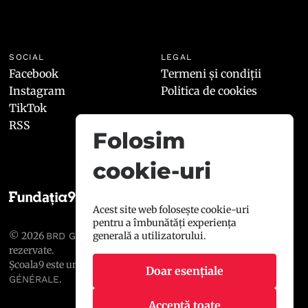
SOCIAL
LEGAL
Facebook
Termeni și condiții
Instagram
Politica de cookies
TikTok
RSS
Folosim
cookie-uri
Acest site web folosește cookie-uri
pentru a îmbunătăți experiența
© 2026
, toate drepturile
generală a utilizatorului.
BRD GROUPE SOCIÉTÉ GÉNÉRALE
rezervate.
Școala9 este un proiect susținut de
BRD GROUPE SOCIÉTÉ
Doar esențiale
.
GÉNÉRALE
Acceptă toate