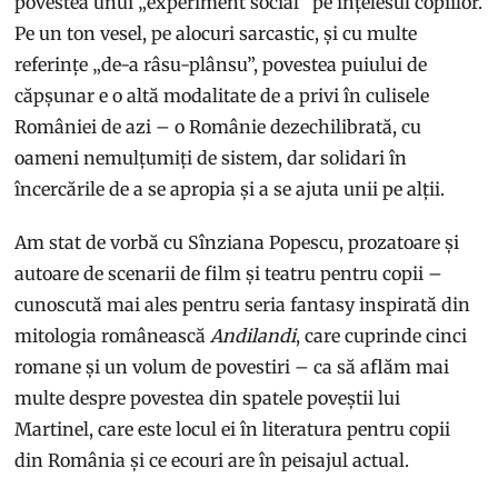
povestea unui „experiment social” pe înțelesul copiilor.
Pe un ton vesel, pe alocuri sarcastic, și cu multe
referințe „de-a râsu-plânsu”, povestea puiului de
căpșunar e o altă modalitate de a privi în culisele
României de azi – o Românie dezechilibrată, cu
oameni nemulțumiți de sistem, dar solidari în
încercările de a se apropia și a se ajuta unii pe alții.
Am stat de vorbă cu Sînziana Popescu, prozatoare și
autoare de scenarii de film și teatru pentru copii –
cunoscută mai ales pentru seria fantasy inspirată din
mitologia românească
Andilandi
, care cuprinde cinci
romane și un volum de povestiri – ca să aflăm mai
multe despre povestea din spatele poveștii lui
Martinel, care este locul ei în literatura pentru copii
din România și ce ecouri are în peisajul actual.