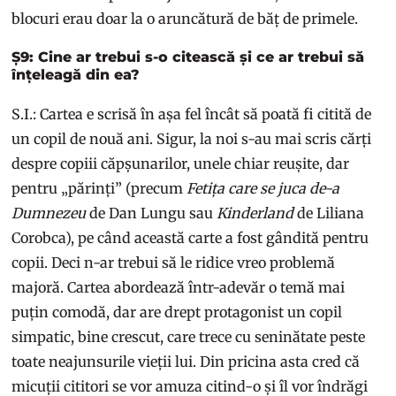
blocuri erau doar la o aruncătură de băț de primele.
Ș9: Cine ar trebui s-o citească și ce ar trebui să
înțeleagă din ea?
S.I.: Cartea e scrisă în așa fel încât să poată fi citită de
un copil de nouă ani. Sigur, la noi s-au mai scris cărți
despre copiii căpșunarilor, unele chiar reușite, dar
pentru „părinți” (precum
Fetița care se juca de-a
Dumnezeu
de Dan Lungu sau
Kinderland
de Liliana
Corobca), pe când această carte a fost gândită pentru
copii. Deci n-ar trebui să le ridice vreo problemă
majoră. Cartea abordează într-adevăr o temă mai
puțin comodă, dar are drept protagonist un copil
simpatic, bine crescut, care trece cu seninătate peste
toate neajunsurile vieții lui. Din pricina asta cred că
micuții cititori se vor amuza citind-o și îl vor îndrăgi