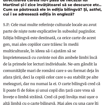
directoarea căreia nu-i pasă de necazul lui
Martinel și-i zice învățătoarei să se descurce etc..
Cum se păstrează ele în ediția bilingvă? Și, astfel,
cui i se adresează ediția în engleză?
S.P.: Cele mai multe referințe culturale locale au avut
parte de niște note explicative în subsolul paginilor.
Ediția bilingvă este destinată, ca orice carte de acest
gen, mai ales copiilor care trăiesc în medii
multiculturale, în ideea să-i ajutăm să se
împrietenească cu cuvinte noi din ambele limbi încă
de la primele lor lecturi individuale. Ne-am gândit la
comunitățile mari de români care s-au format deja în
afara țării, deci la copiii celor care s-au stabilit pe alte
meleaguri, dar nu numai la ei. O carte bilingvă cred că
îi poate fi de folos și unui copil din țară care vrea să
învețe o limbă străină. Cred că poți învăța mai ușor o
altă limbă cu o carte bilingvă. Mai ales cu una care îți