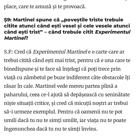
place, care te amuză și te provoacă.
Ș9: Martinel spune că „poveștile triste trebuie
citite atunci când ești vesel și cele vesele atunci
când ești trist” – când trebuie citit
Experimentul
Martinel
?
S.P.: Cred că
Experimentul Martinel
e o carte care ar
trebui citită când ești mai trist, pentru că e una care te
binedispune și te face să înțelegi că poți trece prin
viață cu zâmbetul pe buze indiferent câte obstacole îți
răsar în cale. Martinel vede mereu partea plină a
paharului, ceea ce-l ajută să depășească cu seninătate
niște situații critice, și cred că micuții noștri ar trebui
să-i urmeze exemplul. Pentru că oamenii nu te pot
umili dacă tu nu te simți umilit, iar viața nu te poate
îngenunchea dacă tu nu te simți învins.