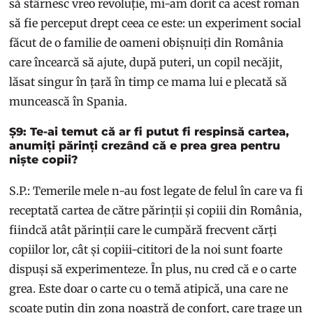
să stârnesc vreo revoluție, mi-am dorit ca acest roman
să fie perceput drept ceea ce este: un experiment social
făcut de o familie de oameni obișnuiți din România
care încearcă să ajute, după puteri, un copil necăjit,
lăsat singur în țară în timp ce mama lui e plecată să
muncească în Spania.
Ș9: Te-ai temut că ar fi putut fi respinsă cartea,
anumiți părinți crezând că e prea grea pentru
niște copii?
S.P.: Temerile mele n-au fost legate de felul în care va fi
receptată cartea de către părinții și copiii din România,
fiindcă atât părinții care le cumpără frecvent cărți
copiilor lor, cât și copiii-cititori de la noi sunt foarte
dispuși să experimenteze. În plus, nu cred că e o carte
grea. Este doar o carte cu o temă atipică, una care ne
scoate puțin din zona noastră de confort, care trage un