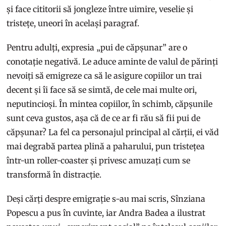
și face cititorii să jongleze între uimire, veselie și
tristețe, uneori în același paragraf.
Pentru adulți, expresia „pui de căpșunar” are o
conotație negativă. Le aduce aminte de valul de părinți
nevoiți să emigreze ca să le asigure copiilor un trai
decent și îi face să se simtă, de cele mai multe ori,
neputincioși. În mintea copiilor, în schimb, căpșunile
sunt ceva gustos, așa că de ce ar fi rău să fii pui de
căpșunar? La fel ca personajul principal al cărții, ei văd
mai degrabă partea plină a paharului, pun tristețea
într-un roller-coaster și privesc amuzați cum se
transformă în distracție.
Deși cărți despre emigrație s-au mai scris, Sînziana
Popescu a pus în cuvinte, iar Andra Badea a ilustrat