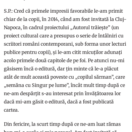
S.P.: Cred că primele impresii favorabile le-am primit
chiar de la copii, în 2014, când am fost invitată la Cluj-
Napoca, în cadrul proiectului „Autorul trăiește” (un
proiect cultural care a presupus o serie de întâlniri cu
scriitori români contemporani, sub forma unor lecturi
publice pentru copii), și le-am citit micuților adunați
acolo primele două capitole de pe foi. Pe atunci nu-mi
găsisem încă o editură, dar țin minte că le-a plăcut
atât de mult această poveste cu „copilul sărman”, care
„semăna cu Singur pe lume”, încât mult timp după ce
ne-am despărțit s-au interesat prin învățătoarea lor
dacă mi-am găsit o editură, dacă a fost publicată
cartea.
Din fericire, la scurt timp după ce ne-am luat rămas