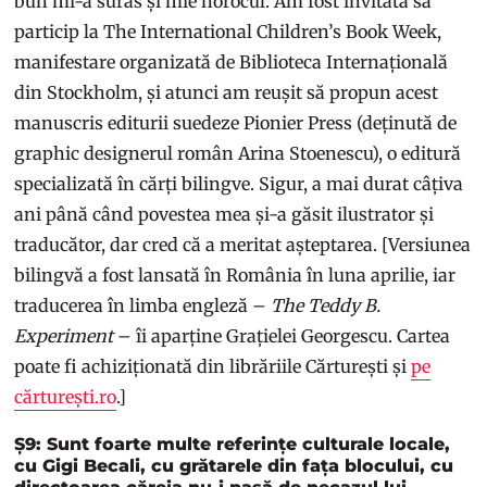
bun mi-a surâs și mie norocul. Am fost invitată să
particip la The International Children’s Book Week,
manifestare organizată de Biblioteca Internațională
din Stockholm, și atunci am reușit să propun acest
manuscris editurii suedeze Pionier Press (deținută de
graphic designerul român Arina Stoenescu), o editură
specializată în cărți bilingve. Sigur, a mai durat câțiva
ani până când povestea mea și-a găsit ilustrator și
traducător, dar cred că a meritat așteptarea. [Versiunea
bilingvă a fost lansată în România în luna aprilie, iar
traducerea în limba engleză –
The Teddy B.
Experiment
– îi aparține Grațielei Georgescu. Cartea
poate fi achiziționată din librăriile Cărturești și
pe
cărturești.ro
.]
Ș9: Sunt foarte multe referințe culturale locale,
cu Gigi Becali, cu grătarele din fața blocului, cu