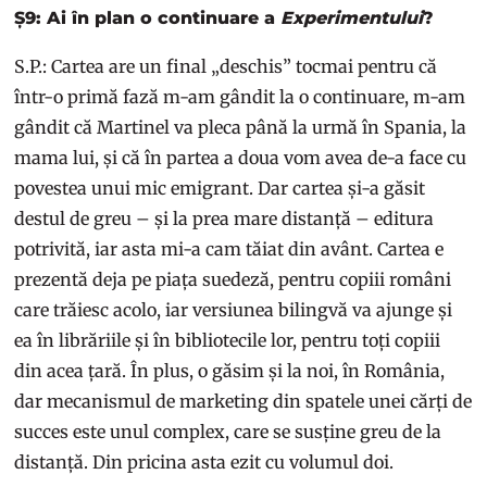
Ș9: Ai în plan o continuare a
Experimentului
?
S.P.: Cartea are un final „deschis” tocmai pentru că
într-o primă fază m-am gândit la o continuare, m-am
gândit că Martinel va pleca până la urmă în Spania, la
mama lui, și că în partea a doua vom avea de-a face cu
povestea unui mic emigrant. Dar cartea și-a găsit
destul de greu – și la prea mare distanță – editura
potrivită, iar asta mi-a cam tăiat din avânt. Cartea e
prezentă deja pe piața suedeză, pentru copiii români
care trăiesc acolo, iar versiunea bilingvă va ajunge și
ea în librăriile și în bibliotecile lor, pentru toți copiii
din acea țară. În plus, o găsim și la noi, în România,
dar mecanismul de marketing din spatele unei cărți de
succes este unul complex, care se susține greu de la
distanță. Din pricina asta ezit cu volumul doi.