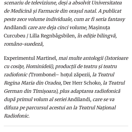
scenariu de televiziune, deși a absolvit Universitatea
de Medicină și Farmacie din orașul natal. A publicat
peste zece volume individuale, cum ar fi seria fantasy
Andilandi
care are deja cinci volume,
Mașinuța
Curcubeu / Lilla Regnbågsbilen
, în ediție bilingvă,
româno-suedeză,
Experimentul Martinel
, mai multe antologii (Istorioare
cu cosiţe, Hominideii), producții de teatru și teatru
radiofonic (
Trombonel– hoțul zăpezii
, la Teatrul
Regina Maria din Oradea,
Der Herr Schoko
, la Teatrul
German din Timișoara), plus adaptarea radiofonică
după primul volum al seriei
Andilandi
, care se va
difuza pe parcursul acestui an la Teatrul Național
Radiofonic.