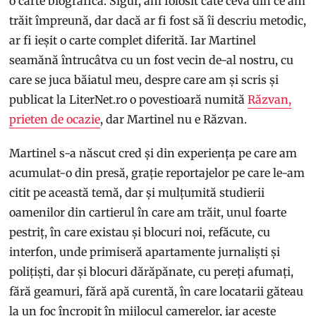
o carte biografică. Sigur, am folosit câte ceva din ce am
trăit împreună, dar dacă ar fi fost să îi descriu metodic,
ar fi ieșit o carte complet diferită. Iar Martinel
seamănă întrucâtva cu un fost vecin de-al nostru, cu
care se juca băiatul meu, despre care am și scris și
publicat la LiterNet.ro o povestioară numită
Răzvan,
prieten de ocazie
, dar Martinel nu e Răzvan.
Martinel s-a născut cred și din experiența pe care am
acumulat-o din presă, grație reportajelor pe care le-am
citit pe această temă, dar și mulțumită studierii
oamenilor din cartierul în care am trăit, unul foarte
pestriț, în care existau și blocuri noi, refăcute, cu
interfon, unde primiseră apartamente jurnaliști și
polițiști, dar și blocuri dărăpănate, cu pereți afumați,
fără geamuri, fără apă curentă, în care locatarii găteau
la un foc încropit în mijlocul camerelor, iar aceste