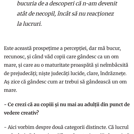
bucuria de a descoperi că n-am devenit
atât de necopil, încât să nu reacționez
la lucruri.
Este această prospețime a percepției, dar mă bucur,
recunosc, și când văd copii care gândesc ca un om
mare, și care au o maturitate proaspătă și neîmbâcsită
de prejudecăți; niște judecăți lucide, clare, îndrăznețe.
Aș zice că gândesc cum ar trebui să gândească un om
mare.
- Ce crezi că au copiii și nu mai au adulții din punct de
vedere creativ?
- Aici vorbim despre două categorii distincte. Că lucrul