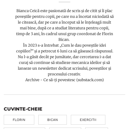
Bianca Ceică este pasionată de scris și de citit și îi plac
poveștile pentru copii, pe care nu a încetat niciodată să
le citească, dar pe care a început să le înțeleagă mult
mai bine, după ce a studiat literatura pentru copii,
timp de 3 ani, în cadrul unui grup coordonat de Florin
Bican.
În 2023 s-a întrebat „Cum le dau poveștile idei
copiilor?” și a petrecut 6 luni ca să găsească răspunsul.
Nu l-a găsit decât pe jumătate, dar cercetarea i-a dat
curaj să continue să studieze mecanica ideilor și să
lanseze un newsletter dedicat scrisului, poveștilor și
procesului creativ.
Archive - Ce să-ți povestesc (substack.com)
CUVINTE-CHEIE
FLORIN
BICAN
EXERCITII