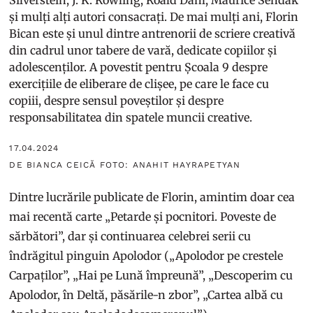
Silverstein, J. K. Rowling, Roald Dahl, Maurice Sendak
și mulți alți autori consacrați. De mai mulți ani, Florin
Bican este și unul dintre antrenorii de scriere creativă
din cadrul unor tabere de vară, dedicate copiilor și
adolescenților. A povestit pentru Școala 9 despre
exercițiile de eliberare de clișee, pe care le face cu
copiii, despre sensul poveștilor și despre
responsabilitatea din spatele muncii creative.
17.04.2024
DE BIANCA CEICĂ FOTO: ANAHIT HAYRAPETYAN
Dintre lucrările publicate de Florin, amintim doar cea
mai recentă carte „Petarde și pocnitori. Poveste de
sărbători”, dar și continuarea celebrei serii cu
îndrăgitul pinguin Apolodor („Apolodor pe crestele
Carpaților”, „Hai pe Lună împreună”, „Descoperim cu
Apolodor, în Deltă, păsările-n zbor”, „Cartea albă cu