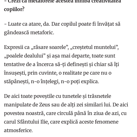
- Crezi că metaforele acestea inhibă creativitatea
copiilor?
- Luate ca atare, da. Dar copilul poate fi învățat să
gândească metaforic.
Expresii ca „răsare soarele”, „creștetul muntelui”,
„poalele dealului” și așa mai departe, toate sunt
tentative de a încerca să-ți definești și chiar să îți
însușești, prin cuvinte, o realitate pe care nu o
stăpânești, n-o înțelegi, n-o poți explica.
De aici toate poveștile cu tunetele și trăsnetele
manipulate de Zeus sau de alți zei similari lui. De aici
povestea noastră, care circulă până în ziua de azi, cu
carul Sfântului Ilie, care explică aceste fenomene
atmosferice.