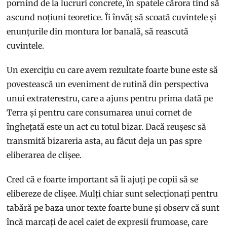
pornind de la lucruri concrete, în spatele cărora tind să
ascund noțiuni teoretice. Îi învăț să scoată cuvintele și
enunțurile din montura lor banală, să reascută
cuvintele.
Un exercițiu cu care avem rezultate foarte bune este să
povestească un eveniment de rutină din perspectiva
unui extraterestru, care a ajuns pentru prima dată pe
Terra și pentru care consumarea unui cornet de
înghețată este un act cu totul bizar. Dacă reușesc să
transmită bizareria asta, au făcut deja un pas spre
eliberarea de clișee.
Cred că e foarte important să îi ajuți pe copii să se
elibereze de clișee. Mulți chiar sunt selecționați pentru
tabără pe baza unor texte foarte bune și observ că sunt
încă marcați de acel caiet de expresii frumoase, care