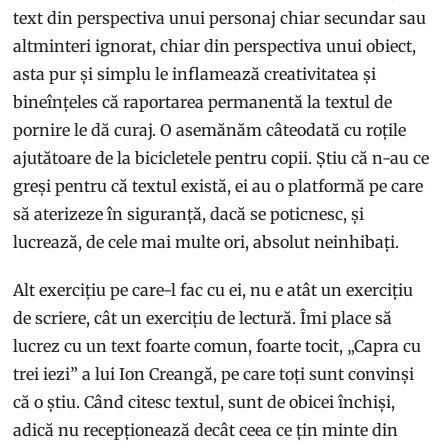
text din perspectiva unui personaj chiar secundar sau
altminteri ignorat, chiar din perspectiva unui obiect,
asta pur și simplu le inflamează creativitatea și
bineînțeles că raportarea permanentă la textul de
pornire le dă curaj. O asemănăm câteodată cu roțile
ajutătoare de la bicicletele pentru copii. Știu că n-au ce
greși pentru că textul există, ei au o platformă pe care
să aterizeze în siguranță, dacă se poticnesc, și
lucrează, de cele mai multe ori, absolut neinhibați.
Alt exercițiu pe care-l fac cu ei, nu e atât un exercițiu
de scriere, cât un exercițiu de lectură. Îmi place să
lucrez cu un text foarte comun, foarte tocit, „Capra cu
trei iezi” a lui Ion Creangă, pe care toți sunt convinși
că o știu. Când citesc textul, sunt de obicei închiși,
adică nu recepționează decât ceea ce țin minte din