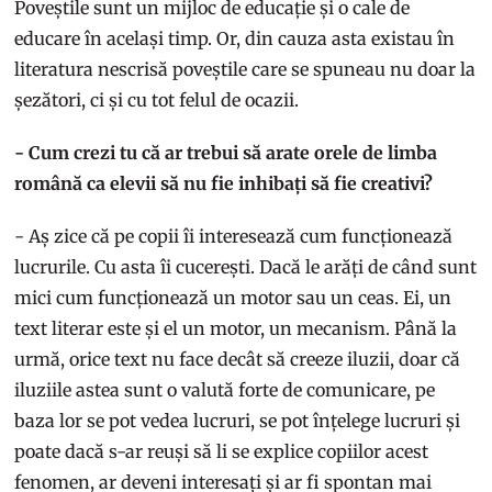
Poveștile sunt un mijloc de educație și o cale de
educare în același timp. Or, din cauza asta existau în
literatura nescrisă poveștile care se spuneau nu doar la
șezători, ci și cu tot felul de ocazii.
- Cum crezi tu că ar trebui să arate orele de limba
română ca elevii să nu fie inhibați să fie creativi?
- Aș zice că pe copii îi interesează cum funcționează
lucrurile. Cu asta îi cucerești. Dacă le arăți de când sunt
mici cum funcționează un motor sau un ceas. Ei, un
text literar este și el un motor, un mecanism. Până la
urmă, orice text nu face decât să creeze iluzii, doar că
iluziile astea sunt o valută forte de comunicare, pe
baza lor se pot vedea lucruri, se pot înțelege lucruri și
poate dacă s-ar reuși să li se explice copiilor acest
fenomen, ar deveni interesați și ar fi spontan mai