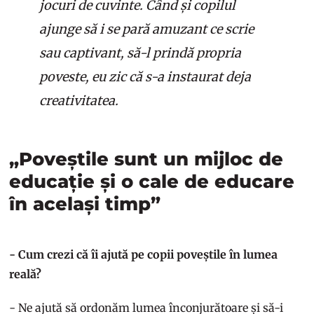
jocuri de cuvinte. Când și copilul
ajunge să i se pară amuzant ce scrie
sau captivant, să-l prindă propria
poveste, eu zic că s-a instaurat deja
creativitatea.
„Poveștile sunt un mijloc de
educație și o cale de educare
în același timp”
- Cum crezi că îi ajută pe copii poveștile în lumea
reală?
- Ne ajută să ordonăm lumea înconjurătoare și să-i