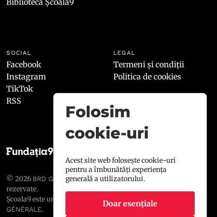
Biblioteca Școala9
SOCIAL
LEGAL
Facebook
Termeni și condiții
Instagram
Politica de cookies
TikTok
RSS
Folosim
cookie-uri
Acest site web folosește cookie-uri
pentru a îmbunătăți experiența
© 2026
, toate drepturile
generală a utilizatorului.
BRD GROUPE SOCIÉTÉ GÉNÉRALE
rezervate.
Școala9 este un proiect susținut de
BRD GROUPE SOCIÉTÉ
Doar esențiale
.
GÉNÉRALE