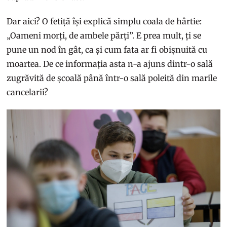
Dar aici? O fetiță își explică simplu coala de hârtie:
„Oameni morți, de ambele părți”. E prea mult, ți se
pune un nod în gât, ca și cum fata ar fi obișnuită cu
moartea. De ce informația asta n-a ajuns dintr-o sală
zugrăvită de școală până într-o sală poleită din marile
cancelarii?