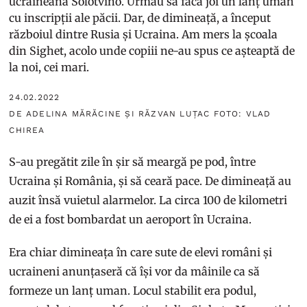
ucraineană Solotvino. Urmau să facă joi un lanț uman
cu inscripții ale păcii. Dar, de dimineață, a început
războiul dintre Rusia și Ucraina. Am mers la școala
din Sighet, acolo unde copiii ne-au spus ce așteaptă de
la noi, cei mari.
24.02.2022
DE ADELINA MĂRĂCINE ȘI RĂZVAN LUȚAC FOTO: VLAD
CHIREA
S-au pregătit zile în șir să meargă pe pod, între
Ucraina și România, și să ceară pace. De dimineață au
auzit însă vuietul alarmelor. La circa 100 de kilometri
de ei a fost bombardat un aeroport în Ucraina.
Era chiar dimineața în care sute de elevi români și
ucraineni anunțaseră că își vor da mâinile ca să
formeze un lanț uman. Locul stabilit era podul,