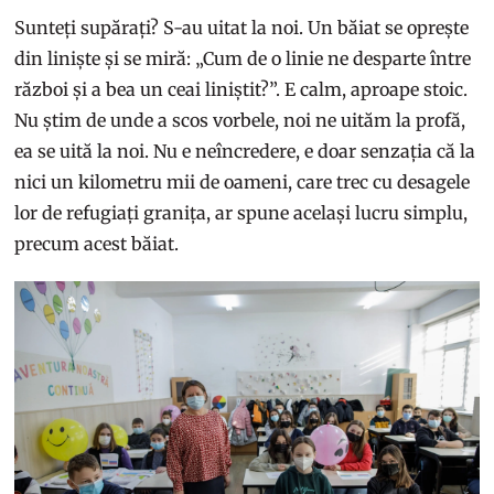
Sunteți supărați? S-au uitat la noi. Un băiat se oprește
din liniște și se miră: „Cum de o linie ne desparte între
război și a bea un ceai liniștit?”. E calm, aproape stoic.
Nu știm de unde a scos vorbele, noi ne uităm la profă,
ea se uită la noi. Nu e neîncredere, e doar senzația că la
nici un kilometru mii de oameni, care trec cu desagele
lor de refugiați granița, ar spune același lucru simplu,
precum acest băiat.