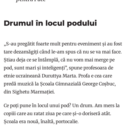
Drumul în locul podului
„S-au pregătit foarte mult pentru eveniment și au fost
tare dezamăgiți când le-am spus că nu se va mai face.
Știau deja ce se întâmplă, că nu vom mai merge pe
pod, sunt mari și inteligenți”, spune profesoara de
etnie ucraineană Duruttya Marta. Profa e cea care
predă muzică la Școala Gimnazială George Coșbuc,
din Sighetu Marmației.
Ce poți pune în locul unui pod? Un drum. Am mers la
copiii care au ratat ziua pe care și-o doriseră atât.
Școala era nouă, înaltă, portocalie.