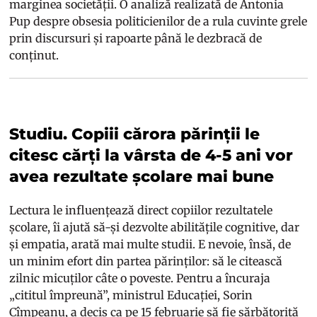
marginea societății. O analiză realizată de Antonia
Pup despre obsesia politicienilor de a rula cuvinte grele
prin discursuri și rapoarte până le dezbracă de
conținut.
Studiu. Copiii cărora părinții le
citesc cărți la vârsta de 4-5 ani vor
avea rezultate școlare mai bune
Lectura le influențează direct copiilor rezultatele
școlare, îi ajută să-și dezvolte abilitățile cognitive, dar
și empatia, arată mai multe studii. E nevoie, însă, de
un minim efort din partea părinților: să le citească
zilnic micuților câte o poveste. Pentru a încuraja
„cititul împreună”, ministrul Educației, Sorin
Cîmpeanu, a decis ca pe 15 februarie să fie sărbătorită