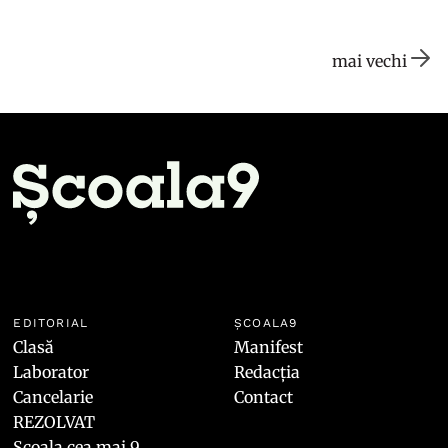
mai vechi
EDITORIAL
ȘCOALA9
Clasă
Manifest
Laborator
Redacția
Cancelarie
Contact
REZOLVAT
Școala cea mai 9