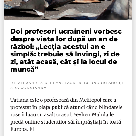
Doi profesori ucraineni vorbesc
despre viața lor după un an de
război: „Lecția acestui an e
simplă: trebuie să învingi, zi de
zi, atât acasă, cât și la locul de
muncă”
DE ALEXANDRA ȘERBAN, LAURENȚIU UNGUREANU ȘI
ADA CONSTANDA
Tatiana este o profesoară din Melitopol care a
protestat în piața publică atunci când blindatele
ruse îi luau cu asalt orașul. Yevhen Mahda le
predă online studenților săi împrăștiați în toată
Europa. El