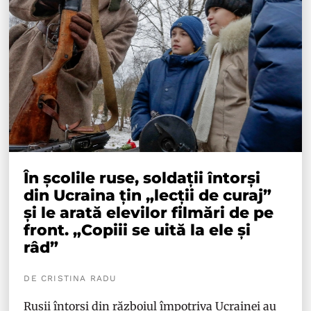
În școlile ruse, soldații întorși
din Ucraina țin „lecții de curaj”
și le arată elevilor filmări de pe
front. „Copiii se uită la ele și
râd”
DE CRISTINA RADU
Rușii întorși din războiul împotriva Ucrainei au