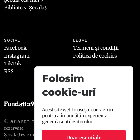
Biblioteca Școala9
SOCIAL
LEGAL
Facebook
Termeni și condiții
Instagram
Politica de cookies
TikTok
RSS
Folosim
cookie-uri
Acest site web folosește cookie-uri
pentru a îmbunătăți experiența
© 2026
, toate drepturile
generală a utilizatorului.
BRD GROUPE SOCIÉTÉ GÉNÉRALE
rezervate.
Școala9 este un proiect susținut de
BRD GROUPE SOCIÉTÉ
Doar esențiale