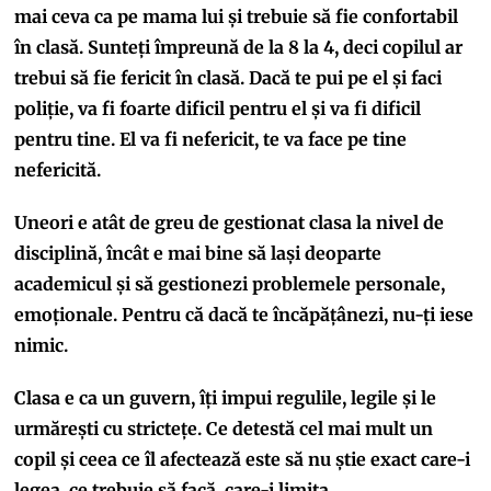
mai ceva ca pe mama lui și trebuie să fie confortabil
în clasă. Sunteți împreună de la 8 la 4, deci copilul ar
trebui să fie fericit în clasă. Dacă te pui pe el și faci
poliție, va fi foarte dificil pentru el și va fi dificil
pentru tine. El va fi nefericit, te va face pe tine
nefericită.
Uneori e atât de greu de gestionat clasa la nivel de
disciplină, încât e mai bine să lași deoparte
academicul și să gestionezi problemele personale,
emoționale. Pentru că dacă te încăpățânezi, nu-ți iese
nimic.
Clasa e ca un guvern, îți impui regulile, legile și le
urmărești cu strictețe. Ce detestă cel mai mult un
copil și ceea ce îl afectează este să nu știe exact care-i
legea, ce trebuie să facă, care-i limita.