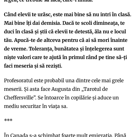
Când elevii te urăsc, este mai bine să nu intri în clasă.
Mai bine îți dai demisia. Dacă te scoli dimineața, te
duci în clasă și știi că elevii te detestă, ăla nu e locul
tău. Apucă-te de altceva pentru că ai să mori înainte
de vreme. Toleranța, bunătatea și înțelegerea sunt
niște valori care te ajută în primul rând pe tine să-ți
faci meseria și să reziști.
Profesoratul este probabil una dintre cele mai grele
meserii. Și asta face Augusta din „Tarotul de
Cheffersville”. Se întoarce în copilărie și aduce un
mediu securitar în viața sa.
***
În Canada s-a schimbat foarte mult emigrația. Până