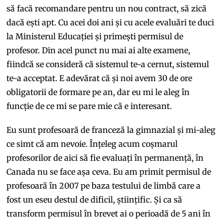
să facă recomandare pentru un nou contract, să zică
dacă ești apt. Cu acei doi ani și cu acele evaluări te duci
la Ministerul Educației și primești permisul de
profesor. Din acel punct nu mai ai alte examene,
fiindcă se consideră că sistemul te-a cernut, sistemul
te-a acceptat. E adevărat că și noi avem 30 de ore
obligatorii de formare pe an, dar eu mi le aleg în
funcție de ce mi se pare mie că e interesant.
Eu sunt profesoară de franceză la gimnazial și mi-aleg
ce simt că am nevoie. Înțeleg acum coșmarul
profesorilor de aici să fie evaluați în permanență, în
Canada nu se face așa ceva. Eu am primit permisul de
profesoară în 2007 pe baza testului de limbă care a
fost un eseu destul de dificil, științific. Și ca să
transform permisul în brevet ai o perioadă de 5 ani în