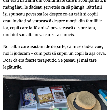
dar erau bătrânii din comunitate care îi acompaniau, îi
mângâiau, le dădeau șervețele ca să plângă. Bătrânii
își spuneau povestea lor despre ce-au trăit și copiii
erau invitați să vorbească despre morții din familiile
lor, copii care la 10 ani să povestească despre tata,
unchiul sau altcineva care s-a sinucis.
Noi, albii care asistam de departe, că ni se dădea voie,
noi îi judecam - cum poți să supui un copil la așa ceva.
Doar că era foarte terapeutic. Se țeseau și mai tare
legăturile.