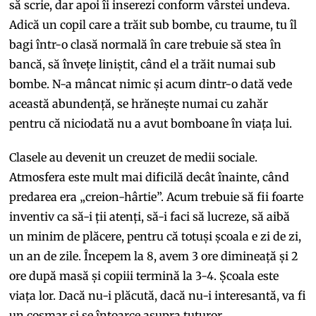
să scrie, dar apoi îi inserezi conform vârstei undeva.
Adică un copil care a trăit sub bombe, cu traume, tu îl
bagi într-o clasă normală în care trebuie să stea în
bancă, să învețe liniștit, când el a trăit numai sub
bombe. N-a mâncat nimic și acum dintr-o dată vede
această abundență, se hrănește numai cu zahăr
pentru că niciodată nu a avut bomboane în viața lui.
Clasele au devenit un creuzet de medii sociale.
Atmosfera este mult mai dificilă decât înainte, când
predarea era „creion-hârtie”. Acum trebuie să fii foarte
inventiv ca să-i ții atenți, să-i faci să lucreze, să aibă
un minim de plăcere, pentru că totuși școala e zi de zi,
un an de zile. Începem la 8, avem 3 ore dimineață și 2
ore după masă și copiii termină la 3-4. Școala este
viața lor. Dacă nu-i plăcută, dacă nu-i interesantă, va fi
un coșmar și se întoarce asupra tuturor.