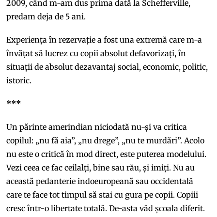
2009, când m-am dus prima dată la Schefferville,
predam deja de 5 ani.
Experiența în rezervație a fost una extremă care m-a
învățat să lucrez cu copii absolut defavorizați, în
situații de absolut dezavantaj social, economic, politic,
istoric.
***
Un părinte amerindian niciodată nu-și va critica
copilul: „nu fă aia”, „nu drege”, „nu te murdări”. Acolo
nu este o critică în mod direct, este puterea modelului.
Vezi ceea ce fac ceilalți, bine sau rău, și imiți. Nu au
această pedanterie indoeuropeană sau occidentală
care te face tot timpul să stai cu gura pe copii. Copiii
cresc într-o libertate totală. De-asta văd școala diferit.