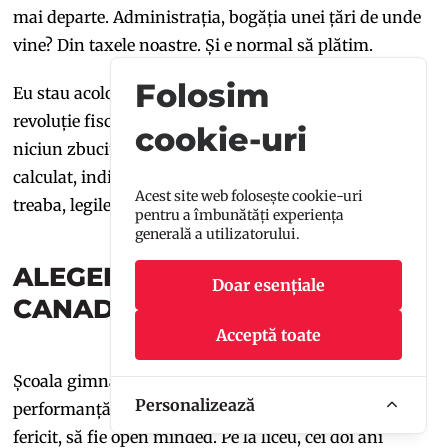
mai departe. Administrația, bogăția unei țări de unde
vine? Din taxele noastre. Și e normal să plătim.
Folosim
Eu stau acolo de 25 de ani, nu am văzut niciodată o
revoluție fiscală sau mărire de taxe, nu am asistat la
cookie-uri
niciun zbucium financiar. Totul este atât de bine
calculat, individul se simte la adăpost, statul își face
Acest site web folosește cookie-uri
treaba, legile își fac treaba pentru tine.
pentru a îmbunătăți experiența
generală a utilizatorului.
ALEGEREA PROFESIEI ÎN
Doar esențiale
CANADA
Acceptă toate
Școala gimnazială la noi nu este foarte axată pe
Personalizează
performanță, atunci este important ca copilul să fie
fericit, să fie open minded. Pe la liceu, cei doi ani