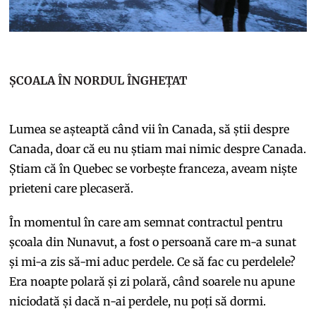
ȘCOALA ÎN NORDUL ÎNGHEȚAT
Lumea se așteaptă când vii în Canada, să știi despre
Canada, doar că eu nu știam mai nimic despre Canada.
Știam că în Quebec se vorbește franceza, aveam niște
prieteni care plecaseră.
În momentul în care am semnat contractul pentru
școala din Nunavut, a fost o persoană care m-a sunat
și mi-a zis să-mi aduc perdele. Ce să fac cu perdelele?
Era noapte polară și zi polară, când soarele nu apune
niciodată și dacă n-ai perdele, nu poți să dormi.