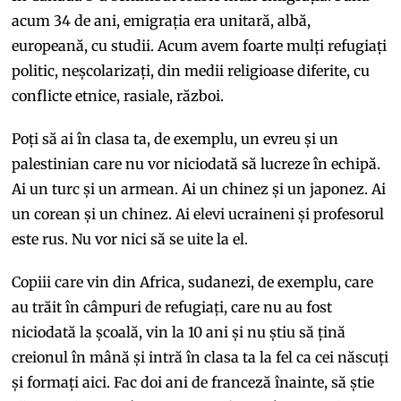
acum 34 de ani, emigrația era unitară, albă,
europeană, cu studii. Acum avem foarte mulți refugiați
politic, neșcolarizați, din medii religioase diferite, cu
conflicte etnice, rasiale, război.
Poți să ai în clasa ta, de exemplu, un evreu și un
palestinian care nu vor niciodată să lucreze în echipă.
Ai un turc și un armean. Ai un chinez și un japonez. Ai
un corean și un chinez. Ai elevi ucraineni și profesorul
este rus. Nu vor nici să se uite la el.
Copiii care vin din Africa, sudanezi, de exemplu, care
au trăit în câmpuri de refugiați, care nu au fost
niciodată la școală, vin la 10 ani și nu știu să țină
creionul în mână și intră în clasa ta la fel ca cei născuți
și formați aici. Fac doi ani de franceză înainte, să știe