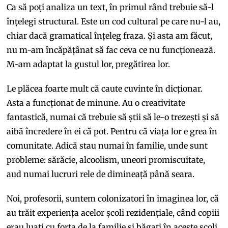
Ca să poți analiza un text, în primul rând trebuie să-l
înțelegi structural. Este un cod cultural pe care nu-l au,
chiar dacă gramatical înțeleg fraza. Și asta am făcut,
nu m-am încăpățânat să fac ceva ce nu funcționează.
M-am adaptat la gustul lor, pregătirea lor.
Le plăcea foarte mult că caute cuvinte în dicționar.
Asta a funcționat de minune. Au o creativitate
fantastică, numai că trebuie să știi să le-o trezești și să
aibă încredere în ei că pot. Pentru că viața lor e grea în
comunitate. Adică stau numai în familie, unde sunt
probleme: sărăcie, alcoolism, uneori promiscuitate,
aud numai lucruri rele de dimineață până seara.
Noi, profesorii, suntem colonizatori în imaginea lor, că
au trăit experiența acelor școli rezidențiale, când copiii
erau luați cu forța de la familie și băgați în aceste școli