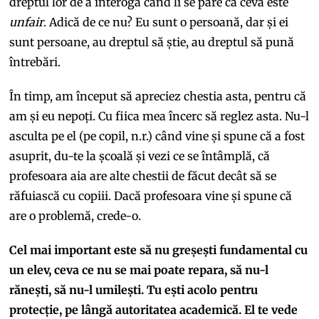
dreptul lor de a interoga când li se pare că ceva este
unfair
. Adică de ce nu? Eu sunt o persoană, dar și ei
sunt persoane, au dreptul să știe, au dreptul să pună
întrebări.
În timp, am început să apreciez chestia asta, pentru că
am și eu nepoți. Cu fiica mea încerc să reglez asta. Nu-l
asculta pe el (pe copil, n.r.) când vine și spune că a fost
asuprit, du-te la școală și vezi ce se întâmplă, că
profesoara aia are alte chestii de făcut decât să se
răfuiască cu copiii. Dacă profesoara vine și spune că
are o problemă, crede-o.
Cel mai important este să nu greșești fundamental cu
un elev, ceva ce nu se mai poate repara, să nu-l
rănești, să nu-l umilești. Tu ești acolo pentru
protecție, pe lângă autoritatea academică. El te vede