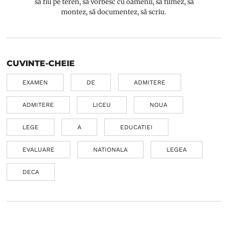
să fiu pe teren, să vorbesc cu oamenii, să filmez, să
montez, să documentez, să scriu.
CUVINTE-CHEIE
EXAMEN
DE
ADMITERE
ADMITERE
LICEU
NOUA
LEGE
A
EDUCATIEI
EVALUARE
NATIONALA
LEGEA
DECA