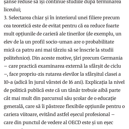
șanse reduse să își continue studiile după terminarea
liceului;
Selectarea chiar și în interiorul unei filiere precum
cea teoretică este de evitat pentru că ea reduce foarte
mult opțiunile de carieră ale tinerilor (de exemplu, un
elev de la un profil socio-uman are o probabilitate
mică ca patru ani mai târziu să se înscrie la studii
politehnice). Din aceste motive, țări precum Germania
– care practică examinarea externă la sfârșit de ciclu
–, face propriu-zis rutarea elevilor la sfârșitul clasei a
10-a (adică în jurul vârstei de 16 ani). Explicația la nivel
de politică publică este că un tânăr trebuie aibă parte
cât mai mult din parcursul său școlar de o educație
generală, care să îi păstreze flexibile opțiunile pentru o
cariera viitoare, evitând astfel eșecul profesional –
care din punctul de vedere al OECD este și un eșec