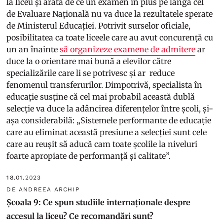
la liceu și arată de ce un examen în plus pe lângă cel
de Evaluare Națională nu va duce la rezultatele sperate
de Ministerul Educației. Potrivit surselor oficiale,
posibilitatea ca toate liceele care au avut concurență cu
un an înainte
să organizeze examene de admitere
ar
duce la o orientare mai bună a elevilor către
specializările care li se potrivesc și ar reduce
fenomenul transferurilor. Dimpotrivă, specialista în
educație susține că cel mai probabil această dublă
selecție va duce la adâncirea diferențelor între școli, și-
așa considerabilă: „Sistemele performante de educație
care au eliminat această presiune a selecției sunt cele
care au reușit să aducă cam toate școlile la niveluri
foarte apropiate de performanță și calitate”.
18.01.2023
DE ANDREEA ARCHIP
Școala 9: Ce spun studiile internaționale despre
accesul la liceu? Ce recomandări sunt?