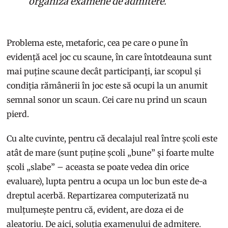
organiza examene de admitere.
Problema este, metaforic, cea pe care o pune în
evidență acel joc cu scaune, în care întotdeauna sunt
mai puține scaune decât participanți, iar scopul și
condiția rămânerii în joc este să ocupi la un anumit
semnal sonor un scaun. Cei care nu prind un scaun
pierd.
Cu alte cuvinte, pentru că decalajul real între școli este
atât de mare (sunt puține școli „bune” și foarte multe
școli „slabe” – aceasta se poate vedea din orice
evaluare), lupta pentru a ocupa un loc bun este de-a
dreptul acerbă. Repartizarea computerizată nu
mulțumește pentru că, evident, are doza ei de
aleatoriu. De aici, soluția examenului de admitere.