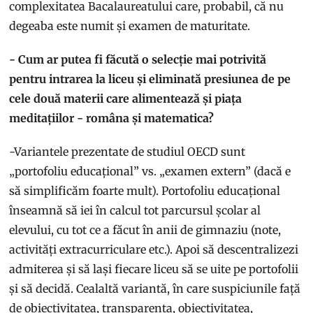
complexitatea Bacalaureatului care, probabil, că nu
degeaba este numit și examen de maturitate.
- Cum ar putea fi făcută o selecție mai potrivită
pentru intrarea la liceu și eliminată presiunea de pe
cele două materii care alimentează și piața
meditațiilor - româna și matematica?
-Variantele prezentate de studiul OECD sunt
„portofoliu educațional” vs. „examen extern” (dacă e
să simplificăm foarte mult). Portofoliu educațional
înseamnă să iei în calcul tot parcursul școlar al
elevului, cu tot ce a făcut în anii de gimnaziu (note,
activități extracurriculare etc.). Apoi să descentralizezi
admiterea și să lași fiecare liceu să se uite pe portofolii
și să decidă. Cealaltă variantă, în care suspiciunile față
de obiectivitatea, transparența, obiectivitatea,