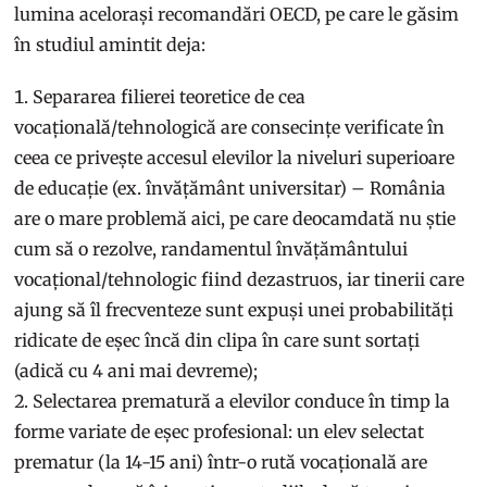
lumina acelorași recomandări OECD, pe care le găsim
în studiul amintit deja:
Separarea filierei teoretice de cea
vocațională/tehnologică are consecințe verificate în
ceea ce privește accesul elevilor la niveluri superioare
de educație (ex. învățământ universitar) – România
are o mare problemă aici, pe care deocamdată nu știe
cum să o rezolve, randamentul învățământului
vocațional/tehnologic fiind dezastruos, iar tinerii care
ajung să îl frecventeze sunt expuși unei probabilități
ridicate de eșec încă din clipa în care sunt sortați
(adică cu 4 ani mai devreme);
Selectarea prematură a elevilor conduce în timp la
forme variate de eșec profesional: un elev selectat
prematur (la 14-15 ani) într-o rută vocațională are